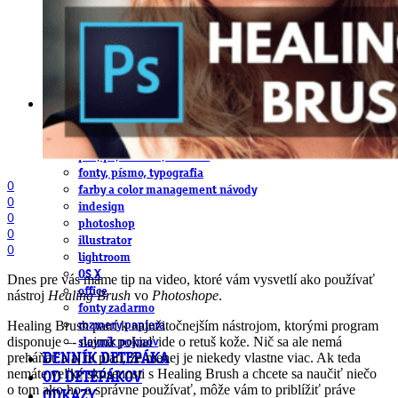
obludárium
video
pracovné ponuky
DeTePe [dtp]
ZÁKAZKY
FREE
NÁVODY
základy DTP
pre klientov
pdf, ps, acrobat, distiller
fonty, písmo, typografia
0
farby a color management návody
0
indesign
0
photoshop
0
illustrator
0
lightroom
OS X
Dnes pre vás máme tip na video, ktoré vám vysvetlí ako používať
office
nástroj
Healing Brush
vo
Photoshope
.
fonty zadarmo
Healing Brush patrí k najužitočnejším nástrojom, ktorými program
rozmery papiera
disponuje –- najmä pokiaľ ide o retuš kože. Nič sa ale nemá
slovník pojmov
preháňať a aj tu platí, že menej je niekedy vlastne viac. Ak teda
DENNÍK DETEPÁKA
nemáte veľké skúsenosti s Healing Brush a chcete sa naučiť niečo
OD DETEPÁKOV
o tom ako ho o správne používať, môže vám to priblížiť práve
ODKAZY