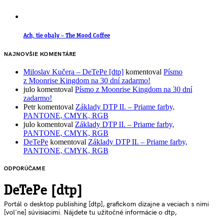
Ach, tie obaly – The Mood Coffee
NAJNOVŠIE KOMENTÁRE
Miloslav Kučera – DeTePe [dtp]
komentoval
Písmo
z Moonrise Kingdom na 30 dní zadarmo!
julo
komentoval
Písmo z Moonrise Kingdom na 30 dní
zadarmo!
Petr
komentoval
Základy DTP II. – Priame farby,
PANTONE, CMYK, RGB
julo
komentoval
Základy DTP II. – Priame farby,
PANTONE, CMYK, RGB
DeTePe
komentoval
Základy DTP II. – Priame farby,
PANTONE, CMYK, RGB
ODPORÚČAME
DeTePe [dtp]
Portál o desktop publishing [dtp], grafickom dizajne a veciach s nimi
[voľne] súvisiacimi. Nájdete tu užitočné informácie o dtp,