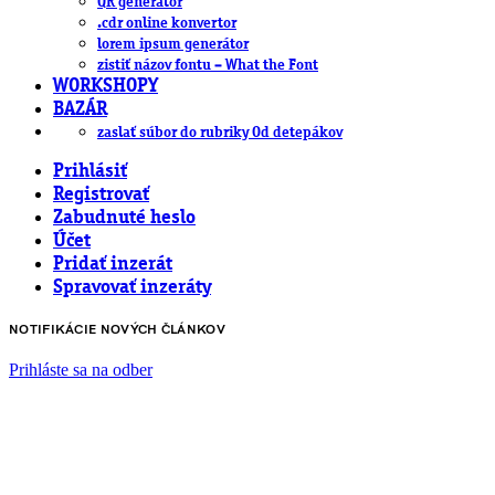
QR generátor
.cdr online konvertor
lorem ipsum generátor
zistiť názov fontu – What the Font
WORKSHOPY
BAZÁR
zaslať súbor do rubriky Od detepákov
Prihlásiť
Registrovať
Zabudnuté heslo
Účet
Pridať inzerát
Spravovať inzeráty
NOTIFIKÁCIE NOVÝCH ČLÁNKOV
Prihláste sa na odber