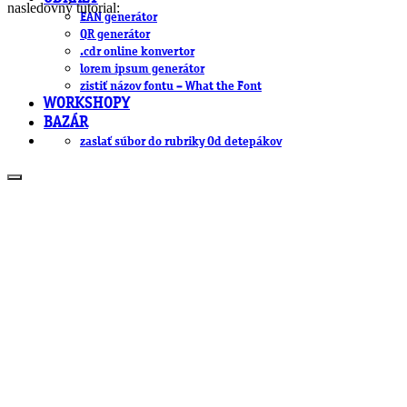
nasledovný tutorial:
EAN generátor
QR generátor
.cdr online konvertor
lorem ipsum generátor
zistiť názov fontu – What the Font
WORKSHOPY
BAZÁR
zaslať súbor do rubriky Od detepákov