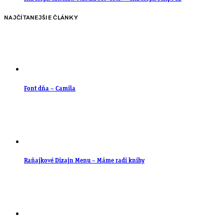
NAJČÍTANEJŠIE ČLÁNKY
Font dňa – Camila
Raňajkové Dizajn Menu – Máme radi knihy