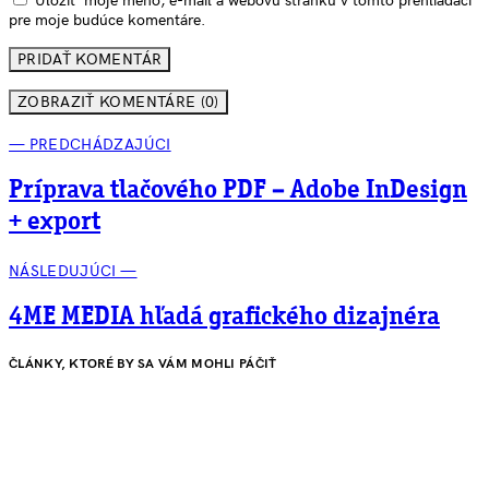
Uložiť moje meno, e-mail a webovú stránku v tomto prehliadači
pre moje budúce komentáre.
ZOBRAZIŤ KOMENTÁRE (0)
— PREDCHÁDZAJÚCI
Príprava tlačového PDF – Adobe InDesign
+ export
NÁSLEDUJÚCI —
4ME MEDIA hľadá grafického dizajnéra
ČLÁNKY, KTORÉ BY SA VÁM MOHLI PÁČIŤ