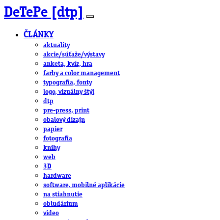
DeTePe [dtp]
ČLÁNKY
aktuality
akcie/súťaže/výstavy
anketa, kvíz, hra
farby a color management
typografia, fonty
logo, vizuálny štýl
dtp
pre-press, print
obalový dizajn
papier
fotografia
knihy
web
3D
hardware
software, mobilné aplikácie
na stiahnutie
obludárium
video