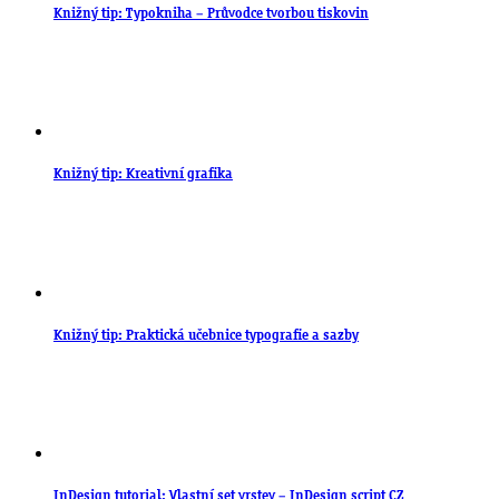
Knižný tip: Typokniha – Průvodce tvorbou tiskovin
Knižný tip: Kreativní grafika
Knižný tip: Praktická učebnice typografie a sazby
InDesign tutorial: Vlastní set vrstev – InDesign script CZ