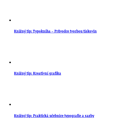
Knižný tip: Typokniha – Průvodce tvorbou tiskovin
Knižný tip: Kreativní grafika
Knižný tip: Praktická učebnice typografie a sazby