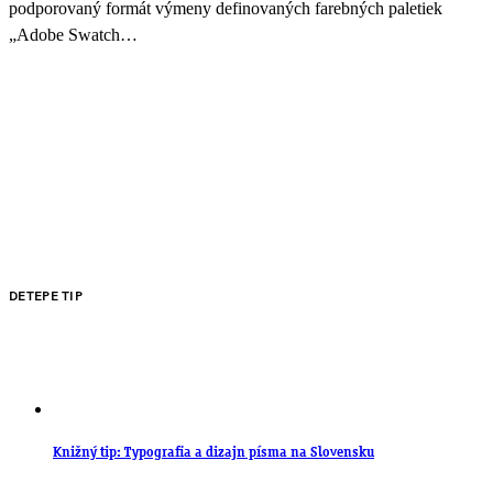
podporovaný formát výmeny definovaných farebných paletiek
„Adobe Swatch…
DETEPE TIP
Knižný tip: Typografia a dizajn písma na Slovensku