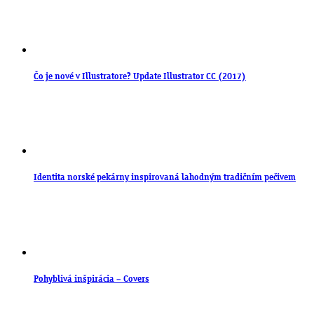
Čo je nové v Illustratore? Update Illustrator CC (2017)
Identita norské pekárny inspirovaná lahodným tradičním pečivem
Pohyblivá inšpirácia – Covers