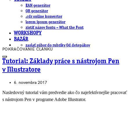
EAN generátor
QR generátor
.cdr online konvertor
lorem ipsum generátor
zistiť názov fontu – What the Font
WORKSHOPY
BAZÁR
zaslať súbor do rubriky Od detepákov
POKRAČOVANIE ČLÁNKU
Tutorial: Základy práce s nástrojom Pen
v Illustratore
6. novembra 2017
Nasledovný tutorial vám predvedie ako čo najefektívnejšie pracovať
s nástrojom Pen v programe Adobe Illustrator.