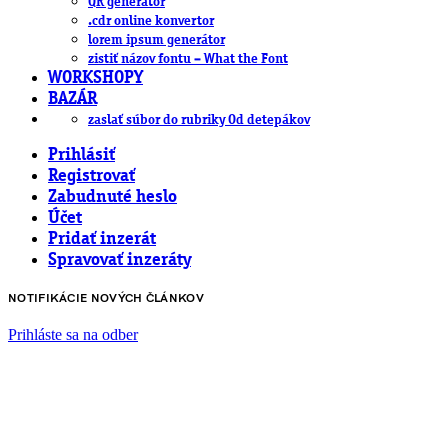
QR generátor
.cdr online konvertor
lorem ipsum generátor
zistiť názov fontu – What the Font
WORKSHOPY
BAZÁR
zaslať súbor do rubriky Od detepákov
Prihlásiť
Registrovať
Zabudnuté heslo
Účet
Pridať inzerát
Spravovať inzeráty
NOTIFIKÁCIE NOVÝCH ČLÁNKOV
Prihláste sa na odber