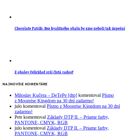
Chocolate Patrik: Bez kvalitného obalu by sme neboli tak úspešní
Z obalov Felicidad srší čistá radosť
NAJNOVŠIE KOMENTÁRE
Miloslav Kučera – DeTePe [dtp]
komentoval
Písmo
z Moonrise Kingdom na 30 dní zadarmo!
julo
komentoval
Písmo z Moonrise Kingdom na 30 dní
zadarmo!
Petr
komentoval
Základy DTP II. – Priame farby,
PANTONE, CMYK, RGB
julo
komentoval
Základy DTP II. – Priame farby,
PANTONE, CMYK, RGB