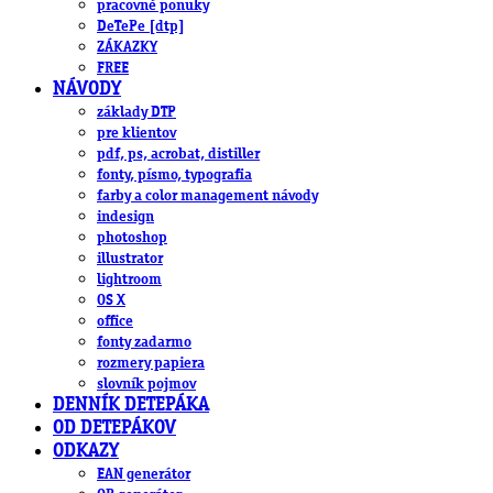
pracovné ponuky
DeTePe [dtp]
ZÁKAZKY
FREE
NÁVODY
základy DTP
pre klientov
pdf, ps, acrobat, distiller
fonty, písmo, typografia
farby a color management návody
indesign
photoshop
illustrator
lightroom
OS X
office
fonty zadarmo
rozmery papiera
slovník pojmov
DENNÍK DETEPÁKA
OD DETEPÁKOV
ODKAZY
EAN generátor