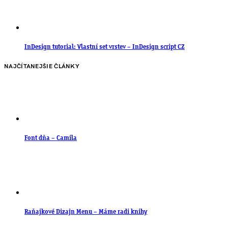
InDesign tutorial: Vlastní set vrstev – InDesign script CZ
NAJČÍTANEJŠIE ČLÁNKY
Font dňa – Camila
Raňajkové Dizajn Menu – Máme radi knihy