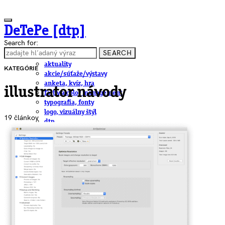
DeTePe [dtp]
Search for:
SEARCH
ČLÁNKY
aktuality
KATEGÓRIE
akcie/súťaže/výstavy
anketa, kvíz, hra
illustrator návody
farby a color management
typografia, fonty
logo, vizuálny štýl
19 článkov
dtp
pre-press, print
obalový dizajn
papier
fotografia
knihy
web
3D
hardware
software, mobilné aplikácie
na stiahnutie