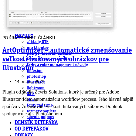
obludárium
video
pracovné ponuky
DeTePe [dtp]
ZÁKAZKY
FREE
NÁVODY
POKRAČOVANIE ČLÁNKU
základy DTP
pre klientov
ArtOptimizer – automatické zmenšovanie
pdf, ps, acrobat, distiller
veľkosti linkovaných obrázkov pre
fonty, písmo, typografia
farby a color management návody
Illustrator
indesign
photoshop
14. marca 2021
illustrator
lightroom
Plugin od štúdia Zevrix Solutions, ktorý je určený pre Adobe
OS X
Illustrator. Ide o automatizáciu workflow procesu. Jeho hlavná náplň
office
fonty zadarmo
spočíva v zmenšovaní veľkosti linkovaných súborov. Doplnok
rozmery papiera
spolupracuje aj s Photoshopom.
slovník pojmov
DENNÍK DETEPÁKA
OD DETEPÁKOV
ODKAZY