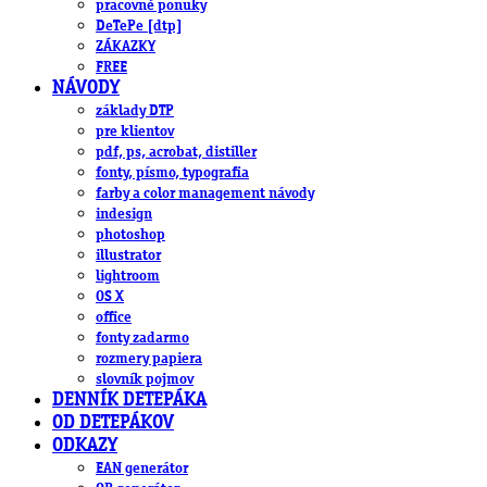
pracovné ponuky
DeTePe [dtp]
ZÁKAZKY
FREE
NÁVODY
základy DTP
pre klientov
pdf, ps, acrobat, distiller
fonty, písmo, typografia
farby a color management návody
indesign
photoshop
illustrator
lightroom
OS X
office
fonty zadarmo
rozmery papiera
slovník pojmov
DENNÍK DETEPÁKA
OD DETEPÁKOV
ODKAZY
EAN generátor