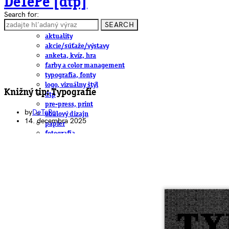
DeTePe [dtp]
Search for:
SEARCH
ČLÁNKY
aktuality
akcie/súťaže/výstavy
anketa, kvíz, hra
farby a color management
typografia, fonty
logo, vizuálny štýl
Knižný tip: Typografie
dtp
pre-press, print
by
DeTePe
obalový dizajn
14. decembra 2025
papier
fotografia
knihy
web
3D
hardware
software, mobilné aplikácie
na stiahnutie
obludárium
video
pracovné ponuky