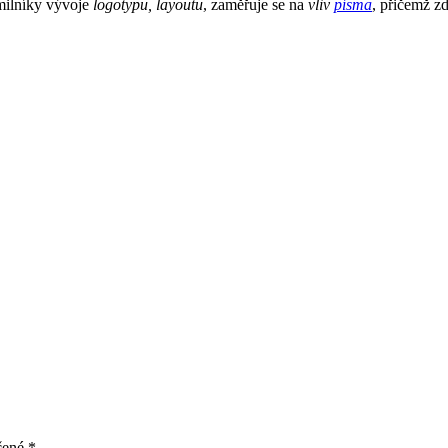
 milníky vývoje
logotypu, layoutu
, zaměřuje se na
vliv
písma
, přičemž z
čené
*