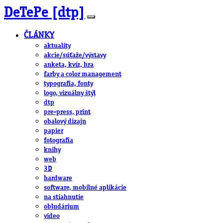
DeTePe [dtp]
ČLÁNKY
aktuality
akcie/súťaže/výstavy
anketa, kvíz, hra
farby a color management
typografia, fonty
logo, vizuálny štýl
dtp
pre-press, print
obalový dizajn
papier
fotografia
knihy
web
3D
hardware
software, mobilné aplikácie
na stiahnutie
obludárium
video