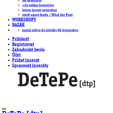
QR generátor
.cdr online konvertor
lorem ipsum generátor
zistiť názov fontu – What the Font
WORKSHOPY
BAZÁR
zaslať súbor do rubriky Od detepákov
Prihlásiť
Registrovať
Zabudnuté heslo
Účet
Pridať inzerát
Spravovať inzeráty