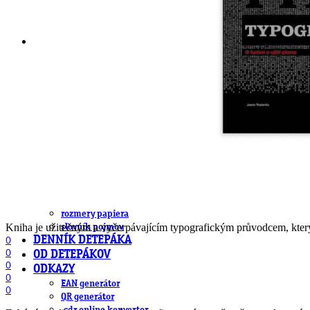
DeTePe [dtp]
ZÁKAZKY
FREE
NÁVODY
základy DTP
pre klientov
pdf, ps, acrobat, distiller
fonty, písmo, typografia
farby a color management návody
indesign
photoshop
illustrator
lightroom
OS X
office
fonty zadarmo
rozmery papiera
Kniha je užitečným a vyčerpávajícím typografickým průvodcem, kter
slovník pojmov
DENNÍK DETEPÁKA
0
0
OD DETEPÁKOV
0
ODKAZY
0
EAN generátor
0
QR generátor