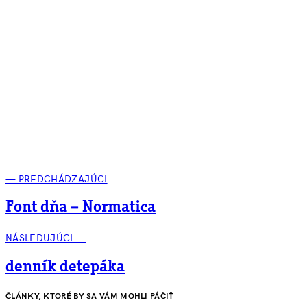
— PREDCHÁDZAJÚCI
Font dňa – Normatica
NÁSLEDUJÚCI —
denník detepáka
ČLÁNKY, KTORÉ BY SA VÁM MOHLI PÁČIŤ