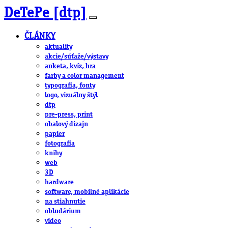
DeTePe [dtp]
ČLÁNKY
aktuality
akcie/súťaže/výstavy
anketa, kvíz, hra
farby a color management
typografia, fonty
logo, vizuálny štýl
dtp
pre-press, print
obalový dizajn
papier
fotografia
knihy
web
3D
hardware
software, mobilné aplikácie
na stiahnutie
obludárium
video