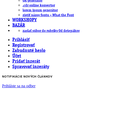
QR generátor
.cdr online konvertor
lorem ipsum generátor
zistiť názov fontu – What the Font
WORKSHOPY
BAZÁR
zaslať súbor do rubriky Od detepákov
Prihlásiť
Registrovať
Zabudnuté heslo
Účet
Pridať inzerát
Spravovať inzeráty
NOTIFIKÁCIE NOVÝCH ČLÁNKOV
Prihláste sa na odber