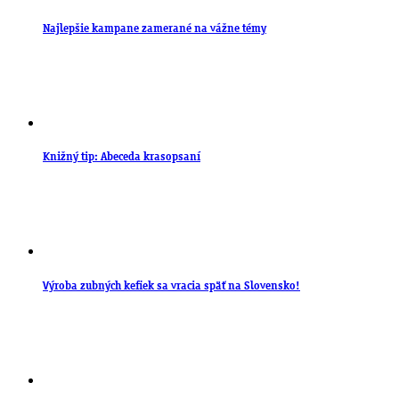
Najlepšie kampane zamerané na vážne témy
Knižný tip: Abeceda krasopsaní
Výroba zubných kefiek sa vracia späť na Slovensko!