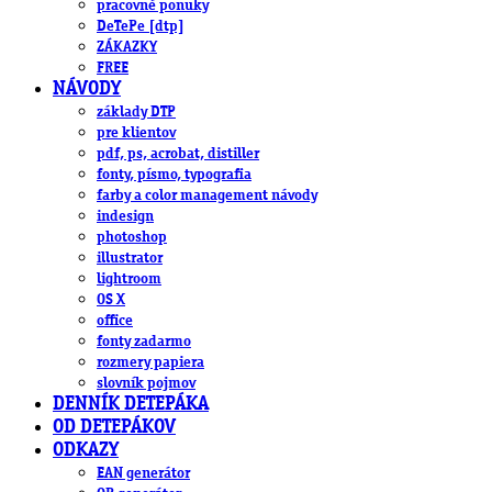
pracovné ponuky
DeTePe [dtp]
ZÁKAZKY
FREE
NÁVODY
základy DTP
pre klientov
pdf, ps, acrobat, distiller
fonty, písmo, typografia
farby a color management návody
indesign
photoshop
illustrator
lightroom
OS X
office
fonty zadarmo
rozmery papiera
slovník pojmov
DENNÍK DETEPÁKA
OD DETEPÁKOV
ODKAZY
EAN generátor