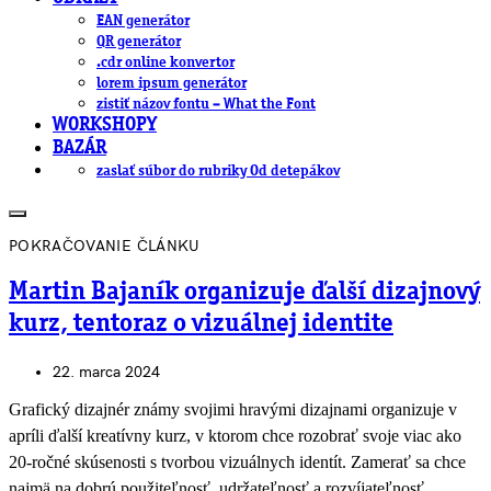
EAN generátor
QR generátor
.cdr online konvertor
lorem ipsum generátor
zistiť názov fontu – What the Font
WORKSHOPY
BAZÁR
zaslať súbor do rubriky Od detepákov
POKRAČOVANIE ČLÁNKU
Martin Bajaník organizuje ďalší dizajnový
kurz, tentoraz o vizuálnej identite
22. marca 2024
Grafický dizajnér známy svojimi hravými dizajnami organizuje v
apríli ďalší kreatívny kurz, v ktorom chce rozobrať svoje viac ako
20-ročné skúsenosti s tvorbou vizuálnych identít. Zamerať sa chce
najmä na dobrú použiteľnosť, udržateľnosť a rozvíjateľnosť