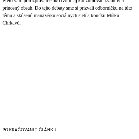
Preto vám porozprávame ako tvoriť aj konzumovať kvalitný a
prínosný obsah. Do tejto debaty sme si prizvali odborníčku na túto
tému a skúsenú manažérku sociálnych sietí a koučku Mišku
Chrkavú.
POKRAČOVANIE ČLÁNKU