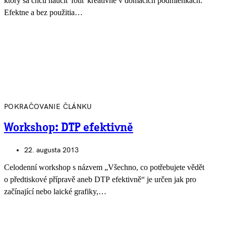
ktorý sa chcú naučiť fotiť kreatívne v domácich podmienkach.
Efektne a bez použitia…
POKRAČOVANIE ČLÁNKU
Workshop: DTP efektivně
22. augusta 2013
Celodenní workshop s názvem „Všechno, co potřebujete vědět
o předtiskové přípravě aneb DTP efektivně“ je určen jak pro
začínající nebo laické grafiky,…