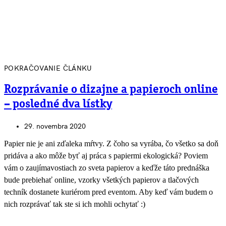
POKRAČOVANIE ČLÁNKU
Rozprávanie o dizajne a papieroch online
– posledné dva lístky
29. novembra 2020
Papier nie je ani zďaleka mŕtvy. Z čoho sa vyrába, čo všetko sa doň
pridáva a ako môže byť aj práca s papiermi ekologická? Poviem
vám o zaujímavostiach zo sveta papierov a keďže táto prednáška
bude prebiehať online, vzorky všetkých papierov a tlačových
techník dostanete kuriérom pred eventom. Aby keď vám budem o
nich rozprávať tak ste si ich mohli ochytať :)