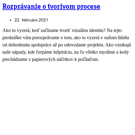
Rozprávanie o tvorivom procese
22. februára 2021
Ako to vyzerá, keď začíname tvoriť vizuálnu identitu? Na tejto
prednáške vám porozprávame o tom, ako to vyzerá v našom štúdiu
od dohodnutia spolupráce až po odovzdanie projektu. Ako vznikajú
naše nápady, kde čerpáme inšpiráciu, na čo všetko myslíme a kedy
prechádzame z papierových náčrtkov k počítačom.