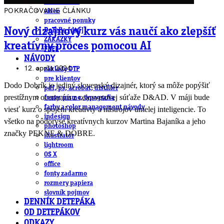
obludárium
POKRAČOVANIE ČLÁNKU
video
pracovné ponuky
Nový dizajnový kurz vás naučí ako zlepšíť
DeTePe [dtp]
ZÁKAZKY
kreatívny proces pomocou AI
FREE
NÁVODY
12. apríla 2024
základy DTP
pre klientov
Dodo Dobrík je jediný slovenský dizajnér, ktorý sa môže popýšiť
pdf, ps, acrobat, distiller
prestížnym ocenením z celosvetovej súťaže D&AD. V máji bude
fonty, písmo, typografia
farby a color management návody
viesť kurz o spojení kreativty a nástrojov umelej inteligencie. To
indesign
všetko na pôdoryse kreatívnych kurzov Martina Bajaníka a jeho
photoshop
značky PEKNE & DOBRE.
illustrator
lightroom
OS X
office
fonty zadarmo
rozmery papiera
slovník pojmov
DENNÍK DETEPÁKA
OD DETEPÁKOV
ODKAZY