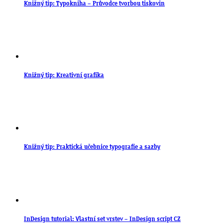
Knižný tip: Typokniha – Průvodce tvorbou tiskovin
Knižný tip: Kreativní grafika
Knižný tip: Praktická učebnice typografie a sazby
InDesign tutorial: Vlastní set vrstev – InDesign script CZ