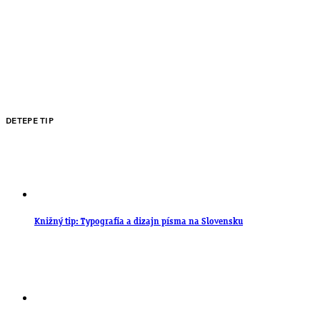
DETEPE TIP
Knižný tip: Typografia a dizajn písma na Slovensku