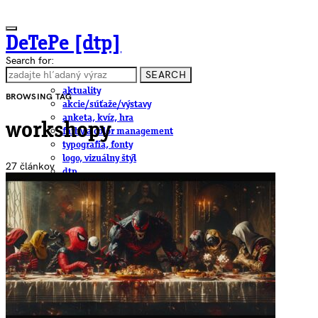
DeTePe [dtp]
Search for:
SEARCH
ČLÁNKY
aktuality
BROWSING TAG
akcie/súťaže/výstavy
anketa, kvíz, hra
workshopy
farby a color management
typografia, fonty
logo, vizuálny štýl
27 článkov
dtp
pre-press, print
obalový dizajn
papier
fotografia
knihy
web
3D
hardware
software, mobilné aplikácie
na stiahnutie