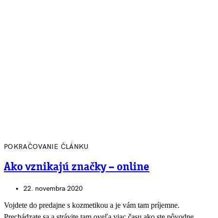
POKRAČOVANIE ČLÁNKU
Ako vznikajú značky – online
22. novembra 2020
Vojdete do predajne s kozmetikou a je vám tam príjemne.
Prechádzate sa a strávite tam oveľa viac času ako ste pôvodne