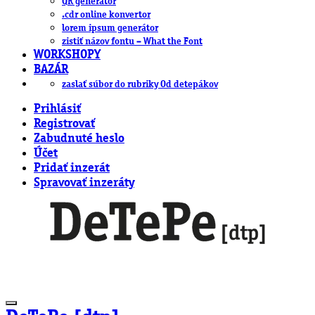
QR generátor
.cdr online konvertor
lorem ipsum generátor
zistiť názov fontu – What the Font
WORKSHOPY
BAZÁR
zaslať súbor do rubriky Od detepákov
Prihlásiť
Registrovať
Zabudnuté heslo
Účet
Pridať inzerát
Spravovať inzeráty