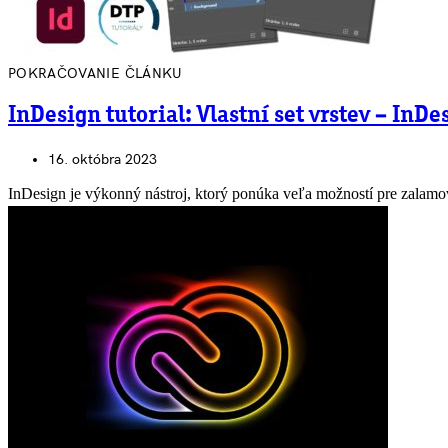
POKRAČOVANIE ČLÁNKU
InDesign tutorial: Vlastní set vrstev – InDe
16. októbra 2023
InDesign je výkonný nástroj, ktorý ponúka veľa možností pre zalam