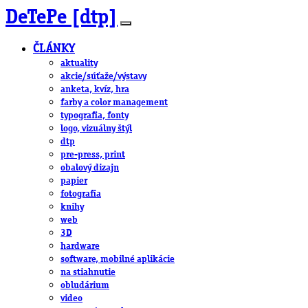
DeTePe [dtp]
ČLÁNKY
aktuality
akcie/súťaže/výstavy
anketa, kvíz, hra
farby a color management
typografia, fonty
logo, vizuálny štýl
dtp
pre-press, print
obalový dizajn
papier
fotografia
knihy
web
3D
hardware
software, mobilné aplikácie
na stiahnutie
obludárium
video