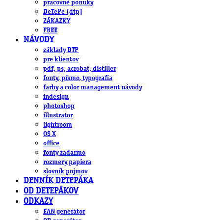
pracovné ponuky
DeTePe [dtp]
ZÁKAZKY
FREE
NÁVODY
základy DTP
pre klientov
pdf, ps, acrobat, distiller
fonty, písmo, typografia
farby a color management návody
indesign
photoshop
illustrator
lightroom
OS X
office
fonty zadarmo
rozmery papiera
slovník pojmov
DENNÍK DETEPÁKA
OD DETEPÁKOV
ODKAZY
EAN generátor