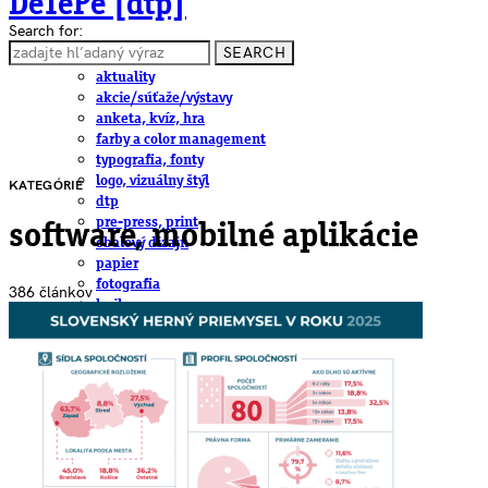
DeTePe [dtp]
Search for:
SEARCH
ČLÁNKY
aktuality
akcie/súťaže/výstavy
anketa, kvíz, hra
farby a color management
typografia, fonty
logo, vizuálny štýl
KATEGÓRIE
dtp
pre-press, print
software, mobilné aplikácie
obalový dizajn
papier
fotografia
386 článkov
knihy
web
3D
hardware
software, mobilné aplikácie
na stiahnutie
obludárium
video
pracovné ponuky