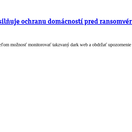
osilňuje ochranu domácností pred ransomvé
eľom možnosť monitorovať takzvaný dark web a obdržať upozornenie v p