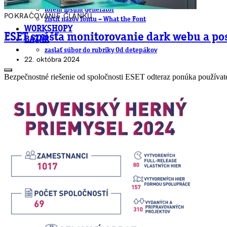
.cdr online konvertor
lorem ipsum generátor
POKRAČOVANIE ČLÁNKU
zistiť názov fontu – What the Font
WORKSHOPY
ESET spúšťa monitorovanie dark webu a p
BAZÁR
zaslať súbor do rubriky Od detepákov
22. októbra 2024
Bezpečnostné riešenie od spoločnosti ESET odteraz ponúka používat