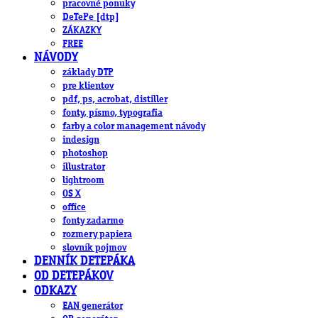
pracovné ponuky
DeTePe [dtp]
ZÁKAZKY
FREE
NÁVODY
základy DTP
pre klientov
pdf, ps, acrobat, distiller
fonty, písmo, typografia
farby a color management návody
indesign
photoshop
illustrator
lightroom
OS X
office
fonty zadarmo
rozmery papiera
slovník pojmov
DENNÍK DETEPÁKA
OD DETEPÁKOV
ODKAZY
EAN generátor