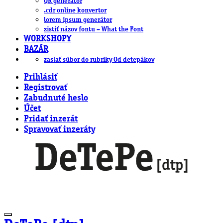
QR generátor
.cdr online konvertor
lorem ipsum generátor
zistiť názov fontu – What the Font
WORKSHOPY
BAZÁR
zaslať súbor do rubriky Od detepákov
Prihlásiť
Registrovať
Zabudnuté heslo
Účet
Pridať inzerát
Spravovať inzeráty