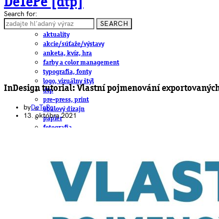
DeTePe [dtp]
Search for:
SEARCH
ČLÁNKY
aktuality
akcie/súťaže/výstavy
anketa, kvíz, hra
farby a color management
typografia, fonty
logo, vizuálny štýl
InDesign tutorial: Vlastní pojmenování exportovanýc
dtp
pre-press, print
by
DeTePe
obalový dizajn
13. októbra 2021
papier
fotografia
knihy
web
3D
hardware
software, mobilné aplikácie
na stiahnutie
obludárium
video
pracovné ponuky