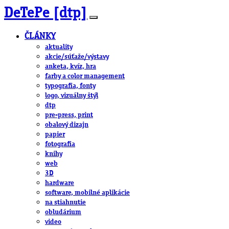
DeTePe [dtp]
ČLÁNKY
aktuality
akcie/súťaže/výstavy
anketa, kvíz, hra
farby a color management
typografia, fonty
logo, vizuálny štýl
dtp
pre-press, print
obalový dizajn
papier
fotografia
knihy
web
3D
hardware
software, mobilné aplikácie
na stiahnutie
obludárium
video