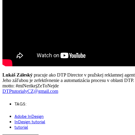
Lukáš Záleský
pracuje ako DTP Director v pražskej reklamnej agent
Jeho záľubou je zefektívnenie a automatizácia procesu v oblasti DTP.
motto: #miNerikejZeToNejde
DTPtutorialyCZ@gmail.com
TAGS:
Adobe InDesign
InDesign tutorial
tutorial