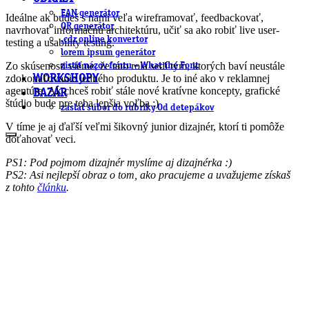
EAN generátor
Ideálne ak budeš s nami veľa wireframovať, feedbackovať,
QR generátor
navrhovať informačnú architektúru, učiť sa ako robiť live user-
.cdr online konvertor
testing a usability testing.
lorem ipsum generátor
Zo skúsenosti vieme, že táto rola sedí tým, ktorých baví neustále
zistiť názov fontu – What the Font
zdokonaľovanie jedného produktu. Je to iné ako v reklamnej
WORKSHOPY
agentúre. Ak chceš robiť stále nové kratívne koncepty, grafické
BAZÁR
štúdio bude pre teba lepšia voľba :)
zaslať súbor do rubriky Od detepákov
V tíme je aj ďaľší veľmi šikovný junior dizajnér, ktorí ti pomôže
doťahovať veci.
PS1: Pod pojmom dizajnér myslíme aj dizajnérka :)
PS2: Asi nejlepší obraz o tom, ako pracujeme a uvažujeme získaš
z tohto
článku
.