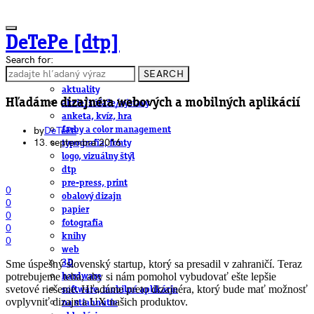
DeTePe [dtp]
Search for:
SEARCH
ČLÁNKY
aktuality
Hľadáme dizajnéra webových a mobilných aplikácií
akcie/súťaže/výstavy
anketa, kvíz, hra
by
DeTePe
farby a color management
13. septembra 2016
typografia, fonty
logo, vizuálny štýl
dtp
pre-press, print
0
obalový dizajn
0
papier
0
fotografia
0
knihy
0
web
Sme úspešný slovenský startup, ktorý sa presadil v zahraničí. Teraz
3D
potrebujeme teba, aby si nám pomohol vybudovať ešte lepšie
hardware
svetové riešenie. Hľadáme preto dizajnéra, ktorý bude mať možnosť
software, mobilné aplikácie
ovplyvniť dizajn a UX našich produktov.
na stiahnutie