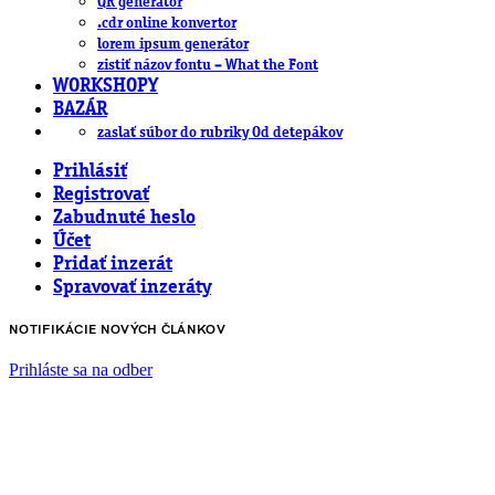
QR generátor
.cdr online konvertor
lorem ipsum generátor
zistiť názov fontu – What the Font
WORKSHOPY
BAZÁR
zaslať súbor do rubriky Od detepákov
Prihlásiť
Registrovať
Zabudnuté heslo
Účet
Pridať inzerát
Spravovať inzeráty
NOTIFIKÁCIE NOVÝCH ČLÁNKOV
Prihláste sa na odber