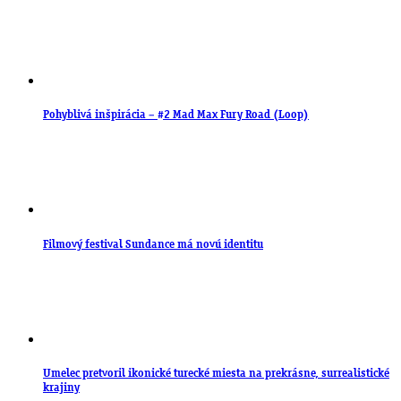
Pohyblivá inšpirácia – #2 Mad Max Fury Road (Loop)
Filmový festival Sundance má novú identitu
Umelec pretvoril ikonické turecké miesta na prekrásne, surrealistické
krajiny