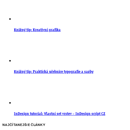
Knižný tip: Kreativní grafika
Knižný tip: Praktická učebnice typografie a sazby
InDesign tutorial: Vlastní set vrstev – InDesign script CZ
NAJČÍTANEJŠIE ČLÁNKY