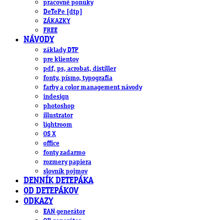
pracovné ponuky
DeTePe [dtp]
ZÁKAZKY
FREE
NÁVODY
základy DTP
pre klientov
pdf, ps, acrobat, distiller
fonty, písmo, typografia
farby a color management návody
indesign
photoshop
illustrator
lightroom
OS X
office
fonty zadarmo
rozmery papiera
slovník pojmov
DENNÍK DETEPÁKA
OD DETEPÁKOV
ODKAZY
EAN generátor