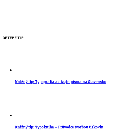
DETEPE TIP
Knižný tip: Typografia a dizajn písma na Slovensku
Knižný tip: Typokniha – Průvodce tvorbou tiskovin