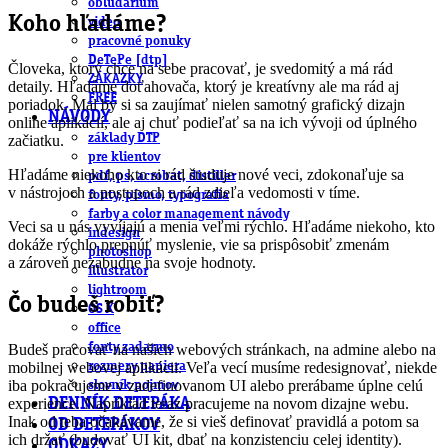
obludárium
Koho hľadáme?
video
pracovné ponuky
DeTePe [dtp]
Človeka, ktorý chce na sebe pracovať, je svedomitý a má rád
ZÁKAZKY
detaily. Hľadáme doťahovača, ktorý je kreatívny ale ma rád aj
FREE
poriadok. Mal by si sa zaujímať nielen samotný grafický dizajn
NÁVODY
online aplikácií, ale aj chuť podieľať sa na ich vývoji od úplného
základy DTP
začiatku.
pre klientov
Hľadáme niekoho kto si rád študuje nové veci, zdokonaľuje sa
pdf, ps, acrobat, distiller
v nástrojoch a postupoch a rád zdieľa vedomosti v tíme.
fonty, písmo, typografia
farby a color management návody
Veci sa u nás vyvíjajú a menia veľmi rýchlo. Hľadáme niekoho, kto
indesign
dokáže rýchlo prepnúť myslenie, vie sa prispôsobiť zmenám
photoshop
a zároveň nezabudne na svoje hodnoty.
illustrator
lightroom
Čo budeš robiť?
OS X
office
fonty zadarmo
Budeš pracovať na našich webových stránkach, na admine alebo na
rozmery papiera
mobilnej webovej aplikácii. Veľa vecí musíme redesignovať, niekde
iba pokračujeme v zadefinovanom UI alebo prerábame úplne celú
slovník pojmov
experience. Napríklad teraz pracujeme na novom dizajne webu.
DENNÍK DETEPÁKA
Inak od teba očakávame, že si vieš definovať pravidlá a potom sa
OD DETEPÁKOV
ich držať (budovať UI kit, dbať na konzistenciu celej identity).
ODKAZY