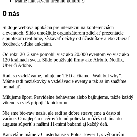
Máme fakt skvelú firemnú kultúru :)
O nás
Slido je webová aplikácia pre interakciu na konferenciách
a eventoch. Slido umožňuje organizátorom zdieľať prezentácie
s publikom real-time, získavať otázky od účastníkov alebo zbierať
feedback vďaka anketám.
Od roku 2012 sme pomohli viac ako 20.000 eventom vo viac ako
120 krajinách sveta. Slido používajú firmy ako Airbnb, Netflix,
Uber či Adobe.
Radi sa vzdelávame, milujeme TED a čítame “Wait but why”.
Máme radi neziskovky a vzdelávacie eventy a tak sa im snažíme
pomáhať.
Milujeme šport. Pravidelne behávame alebo bajkujeme, takže každý
víkend sa vieš pripojiť k niekomu.
Nie sme bio-raw nazis, ale radi sa dobre stravujeme a často si
varíme. O najlepšiu cicérovú letnú polievku môžeš od júna do
augusta súperiť s našimi 11-mimi babami aj každý deň.
Kancelárie máme v Clusterhause v Polus Tower 1, s výborným