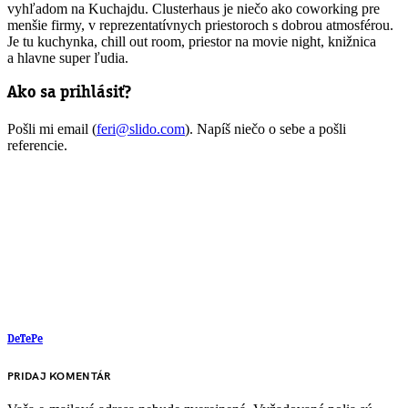
vyhľadom na Kuchajdu. Clusterhaus je niečo ako coworking pre
menšie firmy, v reprezentatívnych priestoroch s dobrou atmosférou.
Je tu kuchynka, chill out room, priestor na movie night, knižnica
a hlavne super ľudia.
Ako sa prihlásiť?
Pošli mi email (
feri@slido.com
). Napíš niečo o sebe a pošli
referencie.
DeTePe
PRIDAJ KOMENTÁR