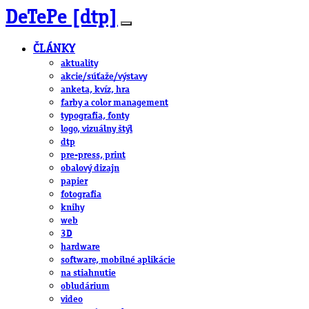
DeTePe [dtp]
ČLÁNKY
aktuality
akcie/súťaže/výstavy
anketa, kvíz, hra
farby a color management
typografia, fonty
logo, vizuálny štýl
dtp
pre-press, print
obalový dizajn
papier
fotografia
knihy
web
3D
hardware
software, mobilné aplikácie
na stiahnutie
obludárium
video