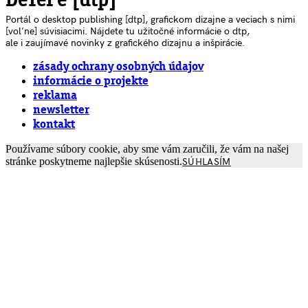
DeTePe [dtp]
Portál o desktop publishing [dtp], grafickom dizajne a veciach s nimi
[voľne] súvisiacimi. Nájdete tu užitočné informácie o dtp,
ale i zaujímavé novinky z grafického dizajnu a inšpirácie.
zásady ochrany osobných údajov
informácie o projekte
reklama
newsletter
kontakt
Používame súbory cookie, aby sme vám zaručili, že vám na našej
stránke poskytneme najlepšie skúsenosti.
SÚHLASÍM