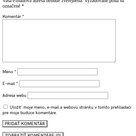
Vaša e-mailová adresa nebude zverejnená.
Vyžadované polia sú
označené
*
Komentár
*
Meno
*
E-mail
*
Adresa webu
Uložiť moje meno, e-mail a webovú stránku v tomto prehliadači
pre moje budúce komentáre.
ZOBRAZIŤ KOMENTÁRE (0)