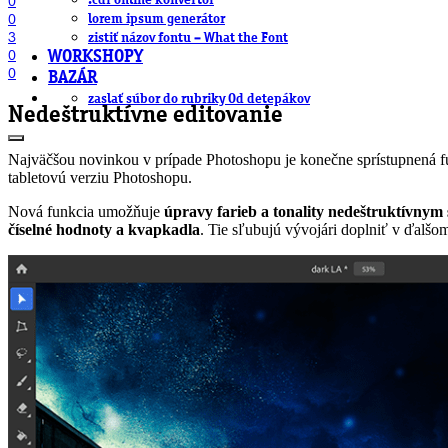
.cdr online konvertor
0
0
lorem ipsum generátor
3
zistiť názov fontu – What the Font
0
WORKSHOPY
0
BAZÁR
zaslať súbor do rubriky Od detepákov
Nedeštruktívne editovanie
Najväčšou novinkou v prípade Photoshopu je konečne sprístupnená fun
tabletovú verziu Photoshopu.
Nová funkcia umožňuje
úpravy farieb a tonality nedeštruktívny
číselné
hodnoty
a
kvapkadla
. Tie sľubujú vývojári doplniť v ďalšo