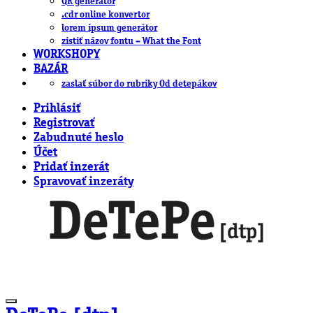
QR generátor
.cdr online konvertor
lorem ipsum generátor
zistiť názov fontu – What the Font
WORKSHOPY
BAZÁR
zaslať súbor do rubriky Od detepákov
Prihlásiť
Registrovať
Zabudnuté heslo
Účet
Pridať inzerát
Spravovať inzeráty