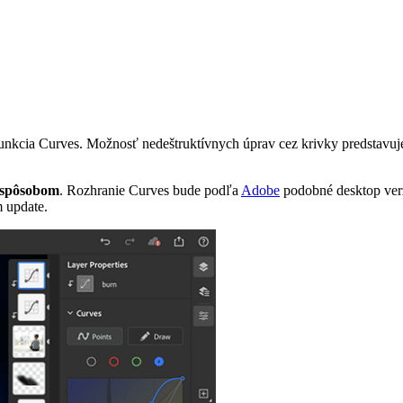
kcia Curves. Možnosť nedeštruktívnych úprav cez krivky predstavuje je
m spôsobom
. Rozhranie Curves bude podľa
Adobe
podobné desktop verz
m update.