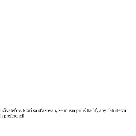
ívateľov, ktorí sa sťažovali, že musia príliš tlačiť, aby ťah štetca
h preferencií.