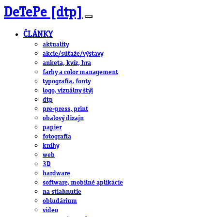
DeTePe [dtp]
ČLÁNKY
aktuality
akcie/súťaže/výstavy
anketa, kvíz, hra
farby a color management
typografia, fonty
logo, vizuálny štýl
dtp
pre-press, print
obalový dizajn
papier
fotografia
knihy
web
3D
hardware
software, mobilné aplikácie
na stiahnutie
obludárium
video