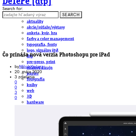
DeTePe [dtp]
Search for:
SEARCH
ČLÁNKY
aktuality
akcie/súťaže/výstavy
anketa, kvíz, hra
farby a color management
typografia, fonty
logo, vizuálny štýl
Čo prináša nová verzia Photoshopu pre iPad
dtp
pre-press, print
by
Miloš Kučera
obalový dizajn
20. mája 2020
papier
3 zdielania
fotografia
0
knihy
0
web
3
3D
0
hardware
software, mobilné aplikácie
na stiahnutie
obludárium
video
pracovné ponuky