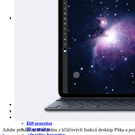
DeTePe [dtp]
ZÁKAZKY
FREE
NÁVODY
základy DTP
pre klientov
pdf, ps, acrobat, distiller
fonty, písmo, typografia
farby a color management návody
indesign
photoshop
illustrator
lightroom
OS X
office
fonty zadarmo
rozmery papiera
slovník pojmov
DENNÍK DETEPÁKA
OD DETEPÁKOV
ODKAZY
EAN generátor
QR generátor
Adobe prináša na iPad jednu z kľúčových funkcií desktop PSka a pozr