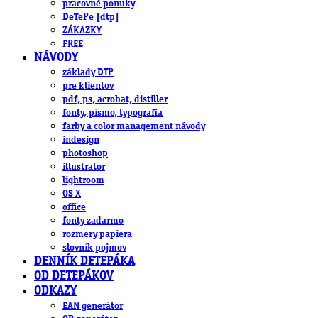
pracovné ponuky
DeTePe [dtp]
ZÁKAZKY
FREE
NÁVODY
základy DTP
pre klientov
pdf, ps, acrobat, distiller
fonty, písmo, typografia
farby a color management návody
indesign
photoshop
illustrator
lightroom
OS X
office
fonty zadarmo
rozmery papiera
slovník pojmov
DENNÍK DETEPÁKA
OD DETEPÁKOV
ODKAZY
EAN generátor