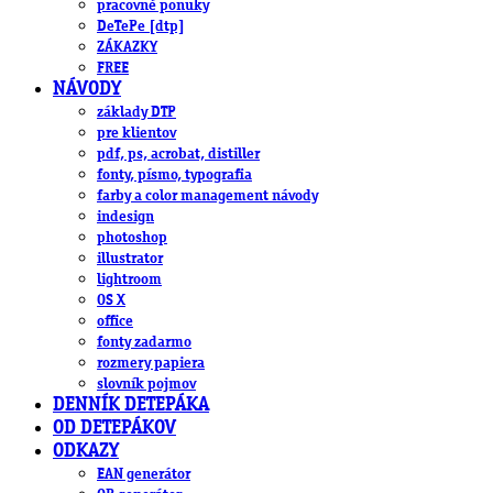
pracovné ponuky
DeTePe [dtp]
ZÁKAZKY
FREE
NÁVODY
základy DTP
pre klientov
pdf, ps, acrobat, distiller
fonty, písmo, typografia
farby a color management návody
indesign
photoshop
illustrator
lightroom
OS X
office
fonty zadarmo
rozmery papiera
slovník pojmov
DENNÍK DETEPÁKA
OD DETEPÁKOV
ODKAZY
EAN generátor