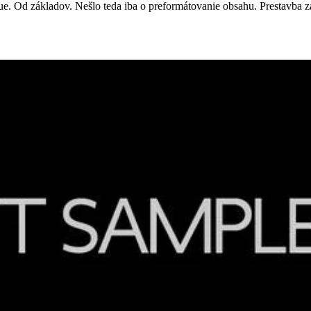
. Od základov. Nešlo teda iba o preformátovanie obsahu. Prestavba zasi