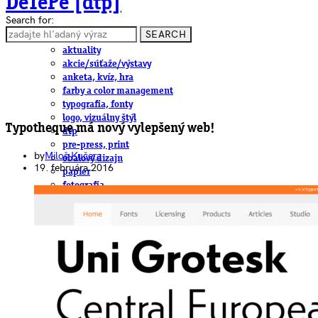
DeTePe [dtp]
Search for:
SEARCH
ČLÁNKY
aktuality
akcie/súťaže/výstavy
anketa, kvíz, hra
farby a color management
typografia, fonty
logo, vizuálny štýl
Typotheque má nový vylepšený web!
dtp
pre-press, print
by
Miloš Kučera
obalový dizajn
19. februára 2016
papier
fotografia
knihy
web
3D
hardware
software, mobilné aplikácie
na stiahnutie
obludárium
video
pracovné ponuky