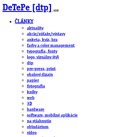
DeTePe [dtp]
ČLÁNKY
aktuality
akcie/súťaže/výstavy
anketa, kvíz, hra
farby a color management
typografia, fonty
logo, vizuálny štýl
dtp
pre-press, print
obalový dizajn
papier
fotografia
knihy
web
3D
hardware
software, mobilné aplikácie
na stiahnutie
obludárium
video