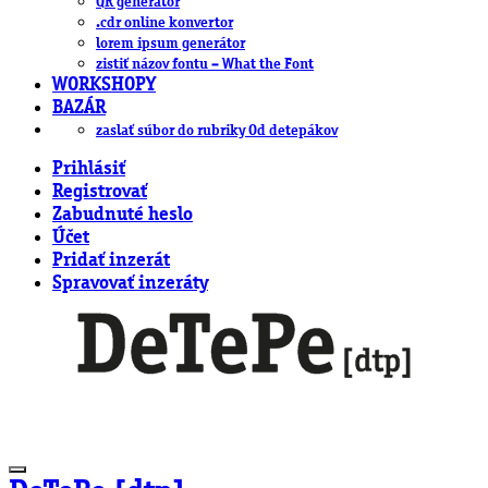
QR generátor
.cdr online konvertor
lorem ipsum generátor
zistiť názov fontu – What the Font
WORKSHOPY
BAZÁR
zaslať súbor do rubriky Od detepákov
Prihlásiť
Registrovať
Zabudnuté heslo
Účet
Pridať inzerát
Spravovať inzeráty