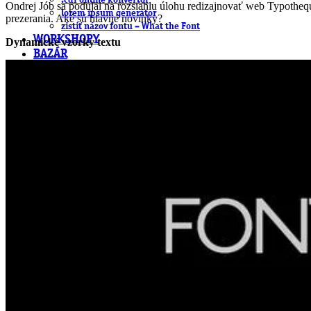
.cdr online konvertor
Ondrej Jób sa podujal na rozsiahlu úlohu redizajnovať web Typotheque
lorem ipsum generátor
prezerania. Aké sú hlavné novinky?
zistiť názov fontu – What the Font
WORKSHOPY
Dynamické vzorky textu
BAZÁR
zaslať súbor do rubriky Od detepákov