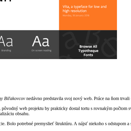
ny
Biľakovcov
nedávno predstavila svoj nový web. Práce na ňom trvali 
ú, pôvodný web projektu by prakticky dostal tortu s rovnakým počtom
alizáciu obsahu.
cie. Bolo potrebné premyslieť štruktúru. A nájsť niekoho s odstupom 