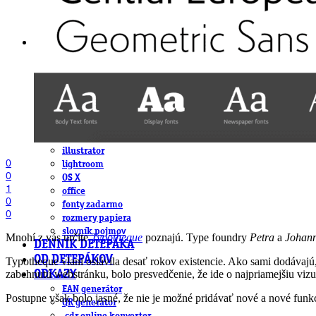
DeTePe [dtp]
ZÁKAZKY
FREE
NÁVODY
základy DTP
pre klientov
pdf, ps, acrobat, distiller
fonty, písmo, typografia
farby a color management návody
indesign
photoshop
illustrator
0
lightroom
0
OS X
1
office
0
fonty zadarmo
0
rozmery papiera
slovník pojmov
Mnohí z vás určite
Typotheque
poznajú. Type foundry
Petra
a
Johan
DENNÍK DETEPÁKA
OD DETEPÁKOV
Typotheque vlani oslávila desať rokov existencie. Ako sami dodávaj
zabehnutú webstránku, bolo presvedčenie, že ide o najpriamejšiu vizu
ODKAZY
EAN generátor
Postupne však bolo jasné, že nie je možné pridávať nové a nové funk
QR generátor