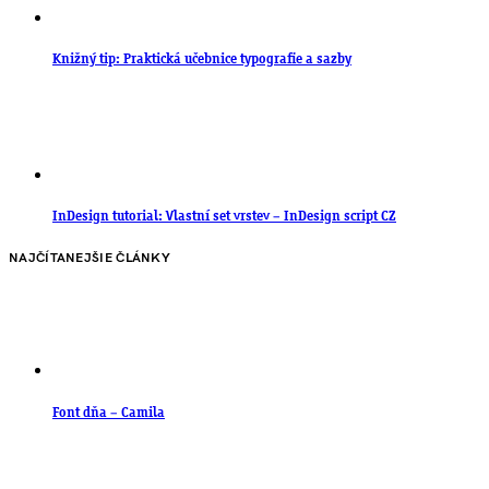
Knižný tip: Praktická učebnice typografie a sazby
InDesign tutorial: Vlastní set vrstev – InDesign script CZ
NAJČÍTANEJŠIE ČLÁNKY
Font dňa – Camila