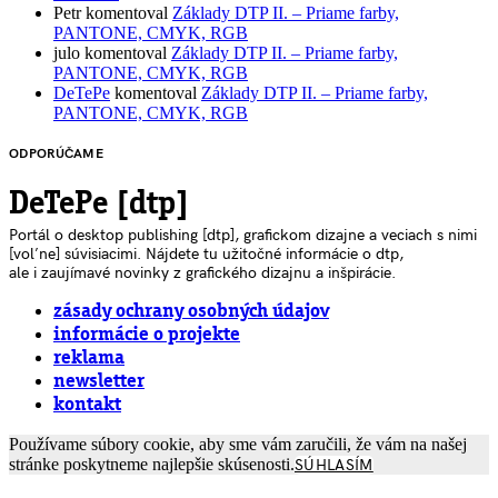
Petr
komentoval
Základy DTP II. – Priame farby,
PANTONE, CMYK, RGB
julo
komentoval
Základy DTP II. – Priame farby,
PANTONE, CMYK, RGB
DeTePe
komentoval
Základy DTP II. – Priame farby,
PANTONE, CMYK, RGB
ODPORÚČAME
DeTePe [dtp]
Portál o desktop publishing [dtp], grafickom dizajne a veciach s nimi
[voľne] súvisiacimi. Nájdete tu užitočné informácie o dtp,
ale i zaujímavé novinky z grafického dizajnu a inšpirácie.
zásady ochrany osobných údajov
informácie o projekte
reklama
newsletter
kontakt
Používame súbory cookie, aby sme vám zaručili, že vám na našej
stránke poskytneme najlepšie skúsenosti.
SÚHLASÍM