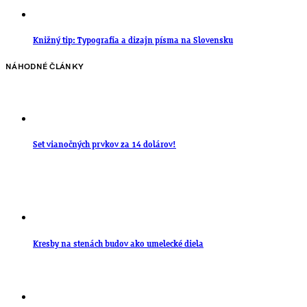
Knižný tip: Typografia a dizajn písma na Slovensku
NÁHODNÉ ČLÁNKY
Set vianočných prvkov za 14 dolárov!
Kresby na stenách budov ako umelecké diela