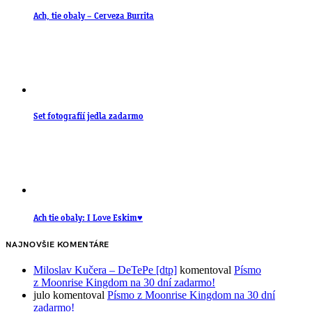
Ach, tie obaly – Cerveza Burrita
Set fotografií jedla zadarmo
Ach tie obaly: I Love Eskim♥
NAJNOVŠIE KOMENTÁRE
Miloslav Kučera – DeTePe [dtp]
komentoval
Písmo
z Moonrise Kingdom na 30 dní zadarmo!
julo
komentoval
Písmo z Moonrise Kingdom na 30 dní
zadarmo!