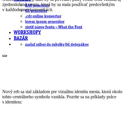
zjednodušená verzia, ktorá by sa mala používať predovšetkým
EAN generátor
v každodennej komunikácii.
QR generátor
.cdr online konvertor
lorem ipsum generátor
zistiť názov fontu – What the Font
WORKSHOPY
BAZÁR
zaslať súbor do rubriky Od detepákov
Nový erb sa stal základom pre vizuálnu identitu mesta, ktorá okolo
tohto centrálneho symbolu vznikla. Pozrite sa na príklady práce
s identitou: