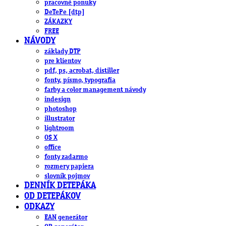
pracovné ponuky
DeTePe [dtp]
ZÁKAZKY
FREE
NÁVODY
základy DTP
pre klientov
pdf, ps, acrobat, distiller
fonty, písmo, typografia
farby a color management návody
indesign
photoshop
illustrator
lightroom
OS X
office
fonty zadarmo
rozmery papiera
slovník pojmov
DENNÍK DETEPÁKA
OD DETEPÁKOV
ODKAZY
EAN generátor