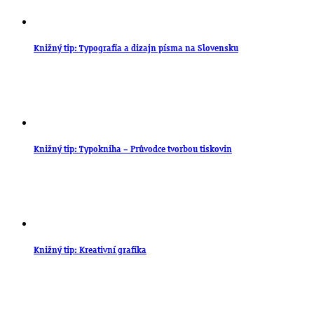
Knižný tip: Typografia a dizajn písma na Slovensku
Knižný tip: Typokniha – Průvodce tvorbou tiskovin
Knižný tip: Kreativní grafika