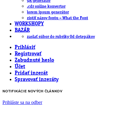
QR generátor
.cdr online konvertor
lorem ipsum generátor
zistiť názov fontu – What the Font
WORKSHOPY
BAZÁR
zaslať súbor do rubriky Od detepákov
Prihlásiť
Registrovať
Zabudnuté heslo
Účet
Pridať inzerát
Spravovať inzeráty
NOTIFIKÁCIE NOVÝCH ČLÁNKOV
Prihláste sa na odber