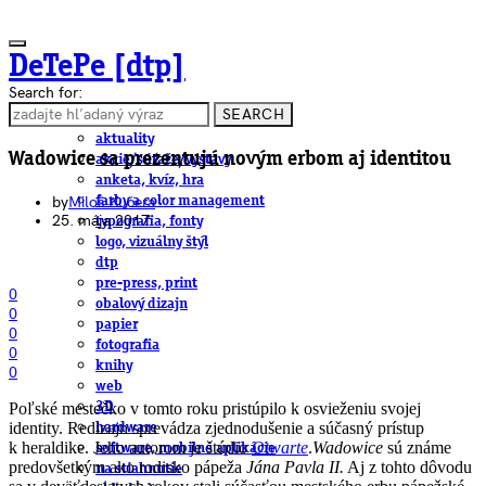
DeTePe [dtp]
Search for:
SEARCH
ČLÁNKY
aktuality
Wadowice sa prezentujú novým erbom aj identitou
akcie/súťaže/výstavy
anketa, kvíz, hra
by
Miloš Kučera
farby a color management
25. mája 2017
typografia, fonty
logo, vizuálny štýl
dtp
pre-press, print
0
obalový dizajn
0
papier
0
fotografia
0
knihy
0
web
Poľské mestečko v tomto roku pristúpilo k osvieženiu svojej
3D
identity. Redizajn sprevádza zjednodušenie a súčasný prístup
hardware
k heraldike. Jeho autorom je štúdio
Otwarte
.
Wadowice
sú známe
software, mobilné aplikácie
predovšetkým ako rodisko pápeža
Jána Pavla II.
Aj z tohto dôvodu
na stiahnutie