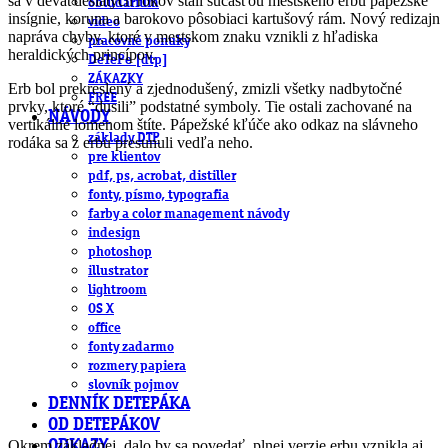
sa v deväťdesiatych rokov stali súčasťou mestského erbu pápežské
obludárium
insígnie, koruna a barokovo pôsobiaci kartušový rám. Nový redizajn
video
napráva chyby, ktoré v mestskom znaku vznikli z hľadiska
pracovné ponuky
heraldických princípov.
DeTePe [dtp]
ZÁKAZKY
Erb bol prekreslený a zjednodušený, zmizli všetky nadbytočné
FREE
prvky, ktoré “dusili” podstatné symboly. Tie ostali zachované na
NÁVODY
vertikálne lomenom štíte. Pápežské kľúče ako odkaz na slávneho
základy DTP
rodáka sa z erbu presunuli vedľa neho.
pre klientov
pdf, ps, acrobat, distiller
fonty, písmo, typografia
farby a color management návody
indesign
photoshop
illustrator
lightroom
OS X
office
fonty zadarmo
rozmery papiera
slovník pojmov
DENNÍK DETEPÁKA
OD DETEPÁKOV
Okrem základnej, dalo by sa povedať, plnej verzie erbu vznikla aj
ODKAZY