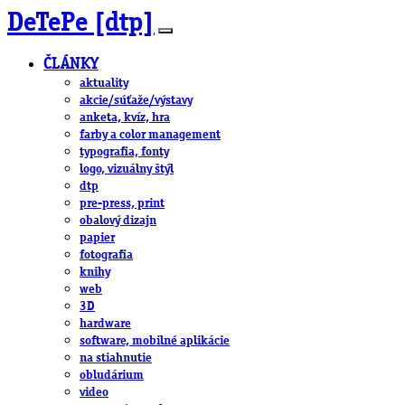
DeTePe [dtp]
ČLÁNKY
aktuality
akcie/súťaže/výstavy
anketa, kvíz, hra
farby a color management
typografia, fonty
logo, vizuálny štýl
dtp
pre-press, print
obalový dizajn
papier
fotografia
knihy
web
3D
hardware
software, mobilné aplikácie
na stiahnutie
obludárium
video