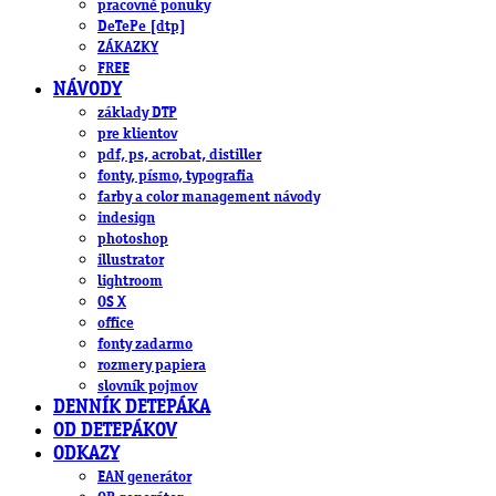
pracovné ponuky
DeTePe [dtp]
ZÁKAZKY
FREE
NÁVODY
základy DTP
pre klientov
pdf, ps, acrobat, distiller
fonty, písmo, typografia
farby a color management návody
indesign
photoshop
illustrator
lightroom
OS X
office
fonty zadarmo
rozmery papiera
slovník pojmov
DENNÍK DETEPÁKA
OD DETEPÁKOV
ODKAZY
EAN generátor