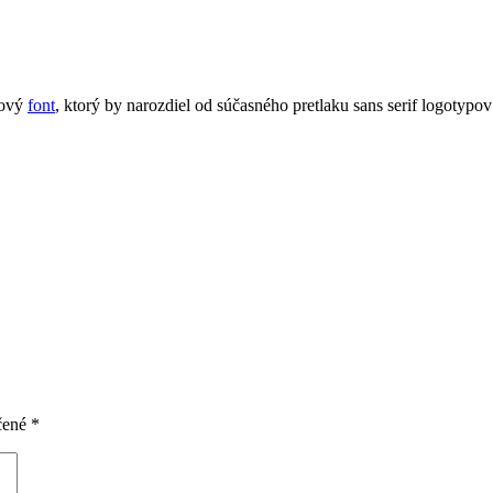
kový
font
, ktorý by narozdiel od súčasného pretlaku sans serif logotypo
čené
*