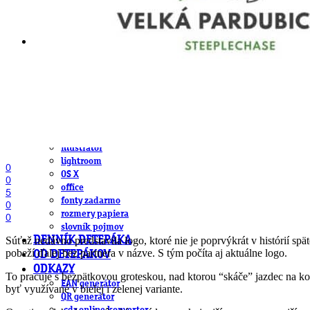
DeTePe [dtp]
ZÁKAZKY
FREE
NÁVODY
základy DTP
pre klientov
pdf, ps, acrobat, distiller
fonty, písmo, typografia
farby a color management návody
indesign
photoshop
illustrator
lightroom
0
OS X
0
office
5
fonty zadarmo
0
rozmery papiera
0
slovník pojmov
DENNÍK DETEPÁKA
Súťaž nedávno predstavila logo, ktoré nie je poprvýkrát v histórií s
pobeží ďalej bez partnera v názve. S tým počíta aj aktuálne logo.
OD DETEPÁKOV
ODKAZY
To pracuje s bezpätkovou groteskou, nad ktorou “skáče” jazdec na koni
EAN generátor
byť využívané v bielej i zelenej variante.
QR generátor