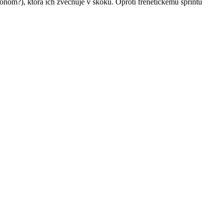
ňom?), ktorá ich zvečňuje v skoku. Oproti frenetickému šprintu