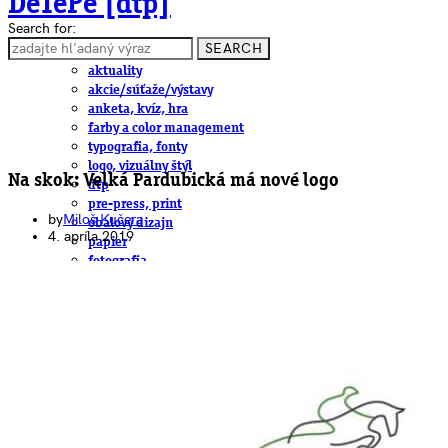
DeTePe [dtp]
Search for:
SEARCH
ČLÁNKY
aktuality
akcie/súťaže/výstavy
anketa, kvíz, hra
farby a color management
typografia, fonty
logo, vizuálny štýl
Na skok: Velká Pardubická má nové logo
dtp
pre-press, print
by
Miloš Kučera
obalový dizajn
4. apríla 2019
papier
fotografia
knihy
web
3D
hardware
software, mobilné aplikácie
na stiahnutie
obludárium
video
pracovné ponuky