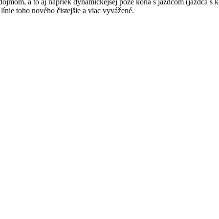
ojmom, a to aj napriek dynamickejšej póze koňa s jazdcom (jazdca s ko
ínie toho nového čistejšie a viac vyvážené.