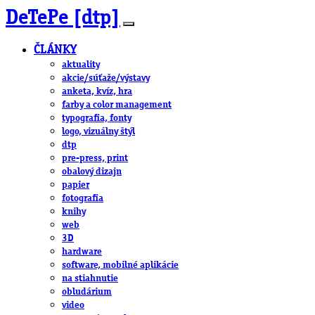
DeTePe [dtp]
ČLÁNKY
aktuality
akcie/súťaže/výstavy
anketa, kvíz, hra
farby a color management
typografia, fonty
logo, vizuálny štýl
dtp
pre-press, print
obalový dizajn
papier
fotografia
knihy
web
3D
hardware
software, mobilné aplikácie
na stiahnutie
obludárium
video