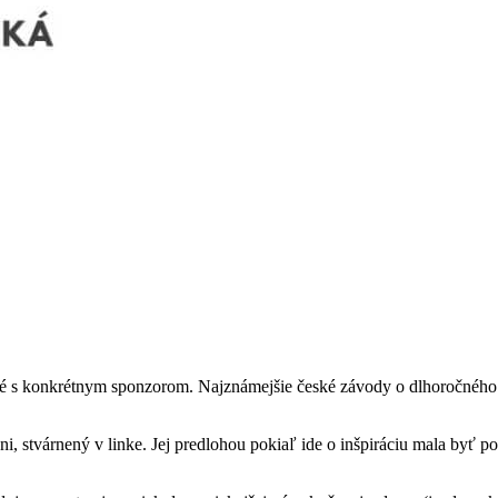
päté s konkrétnym sponzorom. Najznámejšie české závody o dlhoročného pa
, stvárnený v linke. Jej predlohou pokiaľ ide o inšpiráciu mala byť po