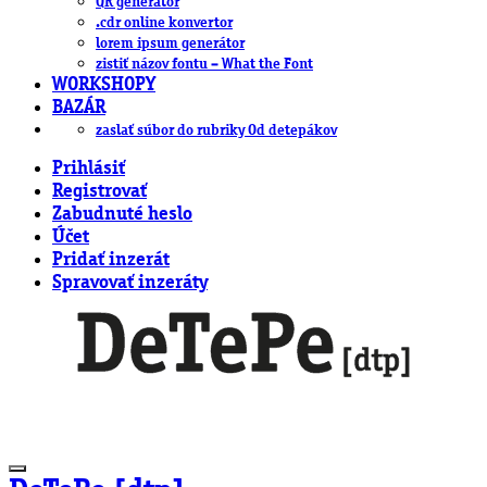
QR generátor
.cdr online konvertor
lorem ipsum generátor
zistiť názov fontu – What the Font
WORKSHOPY
BAZÁR
zaslať súbor do rubriky Od detepákov
Prihlásiť
Registrovať
Zabudnuté heslo
Účet
Pridať inzerát
Spravovať inzeráty