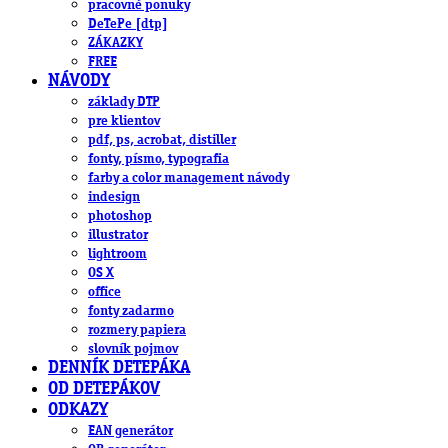
pracovné ponuky
DeTePe [dtp]
ZÁKAZKY
FREE
NÁVODY
základy DTP
pre klientov
pdf, ps, acrobat, distiller
fonty, písmo, typografia
farby a color management návody
indesign
photoshop
illustrator
lightroom
OS X
office
fonty zadarmo
rozmery papiera
slovník pojmov
DENNÍK DETEPÁKA
OD DETEPÁKOV
ODKAZY
EAN generátor