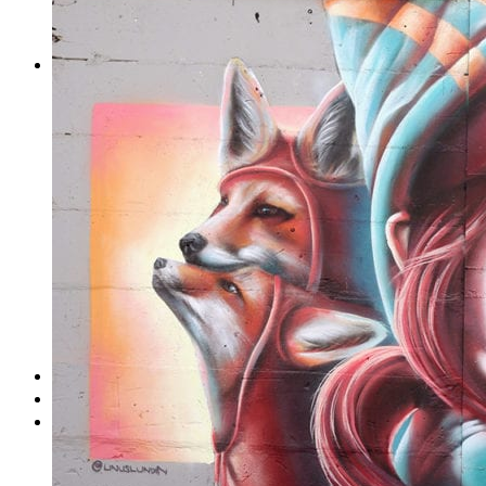
DeTePe [dtp]
ZÁKAZKY
FREE
NÁVODY
základy DTP
pre klientov
pdf, ps, acrobat, distiller
fonty, písmo, typografia
farby a color management návody
indesign
photoshop
illustrator
lightroom
OS X
office
fonty zadarmo
rozmery papiera
slovník pojmov
DENNÍK DETEPÁKA
OD DETEPÁKOV
ODKAZY
EAN generátor
QR generátor