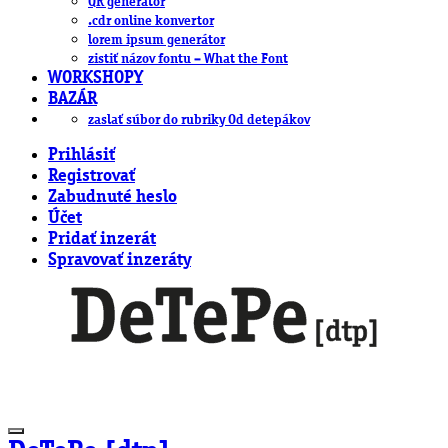
QR generátor
.cdr online konvertor
lorem ipsum generátor
zistiť názov fontu – What the Font
WORKSHOPY
BAZÁR
zaslať súbor do rubriky Od detepákov
Prihlásiť
Registrovať
Zabudnuté heslo
Účet
Pridať inzerát
Spravovať inzeráty