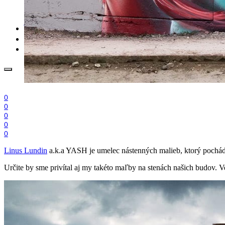
.cdr online konvertor
lorem ipsum generátor
zistiť názov fontu – What the Font
WORKSHOPY
BAZÁR
zaslať súbor do rubriky Od detepákov
0
0
0
0
0
Linus Lundin
a.k.a YASH je umelec nástenných malieb, ktorý pochádza
Určite by sme privítal aj my takéto maľby na stenách našich budov. Ver