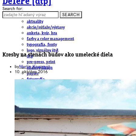
DeTePe [dtp]
Search for:
SEARCH
ČLÁNKY
aktuality
akcie/súťaže/výstavy
anketa, kvíz, hra
farby a color management
typografia, fonty
logo, vizuálny štýl
Kresby na stenách budov ako umelecké diela
dtp
pre-press, print
by
Martin Knezović
obalový dizajn
10. októbra 2016
papier
fotografia
knihy
web
3D
hardware
software, mobilné aplikácie
na stiahnutie
obludárium
video
pracovné ponuky