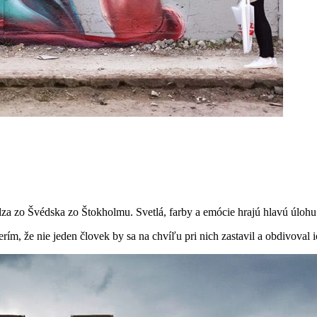
 zo Švédska zo Štokholmu. Svetlá, farby a emócie hrajú hlavú úlohu v
ím, že nie jeden človek by sa na chvíľu pri nich zastavil a obdivoval i