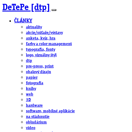
DeTePe [dtp]
ČLÁNKY
aktuality
akcie/súťaže/výstavy
anketa, kvíz, hra
farby a color management
typografia, fonty
logo, vizuálny štýl
dtp
pre-press, print
obalový dizajn
papier
fotografia
knihy
web
3D
hardware
software, mobilné aplikácie
na stiahnutie
obludárium
video