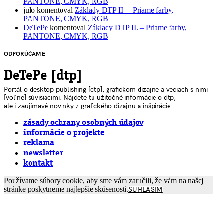
PANTONE, CMYK, RGB
julo
komentoval
Základy DTP II. – Priame farby,
PANTONE, CMYK, RGB
DeTePe
komentoval
Základy DTP II. – Priame farby,
PANTONE, CMYK, RGB
ODPORÚČAME
DeTePe [dtp]
Portál o desktop publishing [dtp], grafickom dizajne a veciach s nimi
[voľne] súvisiacimi. Nájdete tu užitočné informácie o dtp,
ale i zaujímavé novinky z grafického dizajnu a inšpirácie.
zásady ochrany osobných údajov
informácie o projekte
reklama
newsletter
kontakt
Používame súbory cookie, aby sme vám zaručili, že vám na našej
stránke poskytneme najlepšie skúsenosti.
SÚHLASÍM