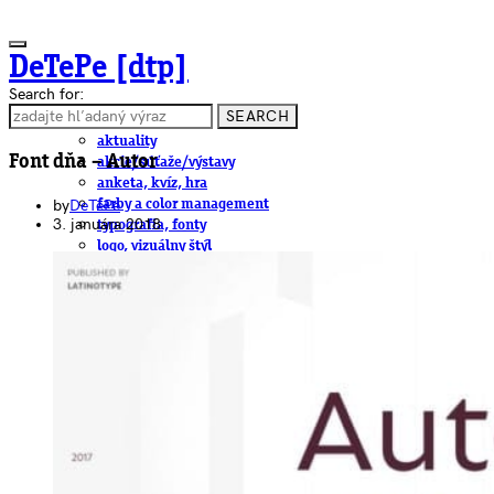
DeTePe [dtp]
Search for:
SEARCH
ČLÁNKY
aktuality
Font dňa – Autor
akcie/súťaže/výstavy
anketa, kvíz, hra
by
DeTePe
farby a color management
3. januára 2018
typografia, fonty
logo, vizuálny štýl
dtp
pre-press, print
obalový dizajn
papier
fotografia
knihy
web
3D
hardware
software, mobilné aplikácie
na stiahnutie