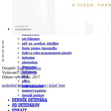
obludárium
video
pracovné ponuky
DeTePe [dtp]
ZÁKAZKY
FREE
NÁVODY
základy DTP
pre klientov
0
pdf, ps, acrobat, distiller
0
fonty, písmo, typografia
0
farby a color management návody
0
indesign
0
photoshop
illustrator
Dizajnér:
Luis Bandovas
lightroom
Vydavateľ:
Latinotype
Dátum vytvorenia: 2017
OS X
office
podrobné informácie o fonte | kúpiť font
fonty zadarmo
rozmery papiera
slovník pojmov
DENNÍK DETEPÁKA
OD DETEPÁKOV
ODKAZY