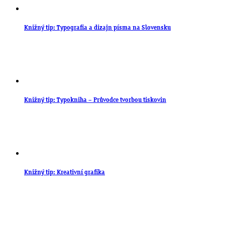
Knižný tip: Typografia a dizajn písma na Slovensku
Knižný tip: Typokniha – Průvodce tvorbou tiskovin
Knižný tip: Kreativní grafika