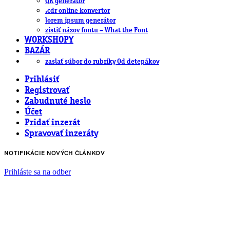
QR generátor
.cdr online konvertor
lorem ipsum generátor
zistiť názov fontu – What the Font
WORKSHOPY
BAZÁR
zaslať súbor do rubriky Od detepákov
Prihlásiť
Registrovať
Zabudnuté heslo
Účet
Pridať inzerát
Spravovať inzeráty
NOTIFIKÁCIE NOVÝCH ČLÁNKOV
Prihláste sa na odber