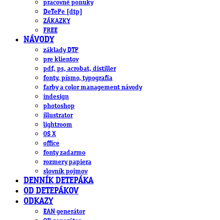
pracovné ponuky
DeTePe [dtp]
ZÁKAZKY
FREE
NÁVODY
základy DTP
pre klientov
pdf, ps, acrobat, distiller
fonty, písmo, typografia
farby a color management návody
indesign
photoshop
illustrator
lightroom
OS X
office
fonty zadarmo
rozmery papiera
slovník pojmov
DENNÍK DETEPÁKA
OD DETEPÁKOV
ODKAZY
EAN generátor