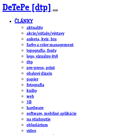
DeTePe [dtp]
ČLÁNKY
aktuality
akcie/súťaže/výstavy
anketa, kvíz, hra
farby a color management
typografia, fonty
logo, vizuálny štýl
dtp
pre-press, print
obalový dizajn
papier
fotografia
knihy
web
3D
hardware
software, mobilné aplikácie
na stiahnutie
obludárium
video