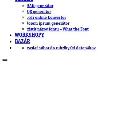
EAN generátor
QR generátor
.cdr online konvertor
lorem ipsum generátor
zistiť názov fontu – What the Font
WORKSHOPY
BAZÁR
zaslať súbor do rubriky Od detepákov