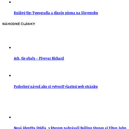
Knižný tip: Typografia a dizajn písma na Slovensku
NÁHODNÉ ČLÁNKY
Ach, tie obaly – Pivovar Richard
Podrobný návod ako si vytvoriť vlastnú web stránku
Nová identita štúdia, v ktorom nahrávali Rolling Stones aj Elton John