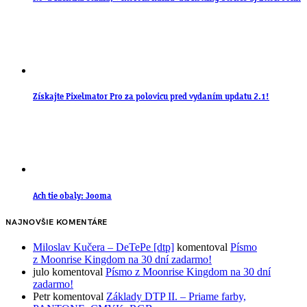
Získajte Pixelmator Pro za polovicu pred vydaním updatu 2.1!
Ach tie obaly: Jooma
NAJNOVŠIE KOMENTÁRE
Miloslav Kučera – DeTePe [dtp]
komentoval
Písmo
z Moonrise Kingdom na 30 dní zadarmo!
julo
komentoval
Písmo z Moonrise Kingdom na 30 dní
zadarmo!
Petr
komentoval
Základy DTP II. – Priame farby,