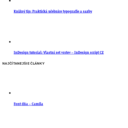
Knižný tip: Praktická učebnice typografie a sazby
InDesign tutorial: Vlastní set vrstev – InDesign script CZ
NAJČÍTANEJŠIE ČLÁNKY
Font dňa – Camila