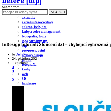
DeTePe [dtp]
Search for:
SEARCH
ČLÁNKY
aktuality
akcie/súťaže/výstavy
anketa, kvíz, hra
farby a color management
typografia, fonty
logo, vizuálny štýl
InDesign tutorial: Sloučení dat – chybějící vyhrazená 
dtp
pre-press, print
by
DeTePe
obalový dizajn
24. októbra 2021
papier
1 zdielanie
fotografia
0
knihy
0
web
1
3D
0
hardware
software, mobilné aplikácie
na stiahnutie
obludárium
video
pracovné ponuky