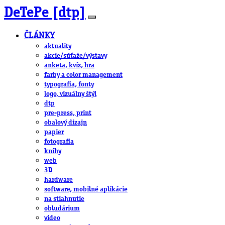
DeTePe [dtp]
ČLÁNKY
aktuality
akcie/súťaže/výstavy
anketa, kvíz, hra
farby a color management
typografia, fonty
logo, vizuálny štýl
dtp
pre-press, print
obalový dizajn
papier
fotografia
knihy
web
3D
hardware
software, mobilné aplikácie
na stiahnutie
obludárium
video