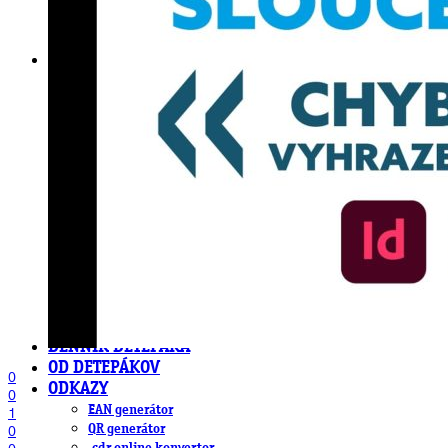
DeTePe [dtp]
ZÁKAZKY
FREE
NÁVODY
základy DTP
pre klientov
pdf, ps, acrobat, distiller
fonty, písmo, typografia
farby a color management návody
indesign
photoshop
illustrator
lightroom
OS X
office
fonty zadarmo
rozmery papiera
slovník pojmov
DENNÍK DETEPÁKA
OD DETEPÁKOV
0
ODKAZY
0
EAN generátor
1
QR generátor
0