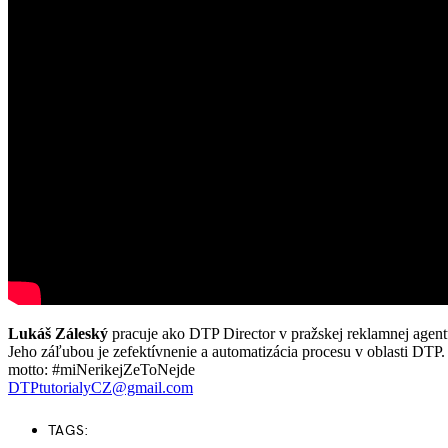
Lukáš Záleský
pracuje ako DTP Director v pražskej reklamnej agent
Jeho záľubou je zefektívnenie a automatizácia procesu v oblasti DTP.
motto: #miNerikejZeToNejde
DTPtutorialyCZ@gmail.com
TAGS: