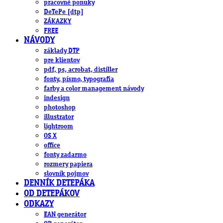
pracovné ponuky
DeTePe [dtp]
ZÁKAZKY
FREE
NÁVODY
základy DTP
pre klientov
pdf, ps, acrobat, distiller
fonty, písmo, typografia
farby a color management návody
indesign
photoshop
illustrator
lightroom
OS X
office
fonty zadarmo
rozmery papiera
slovník pojmov
DENNÍK DETEPÁKA
OD DETEPÁKOV
ODKAZY
EAN generátor