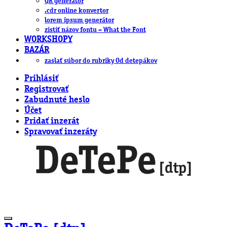
QR generátor
.cdr online konvertor
lorem ipsum generátor
zistiť názov fontu – What the Font
WORKSHOPY
BAZÁR
zaslať súbor do rubriky Od detepákov
Prihlásiť
Registrovať
Zabudnuté heslo
Účet
Pridať inzerát
Spravovať inzeráty