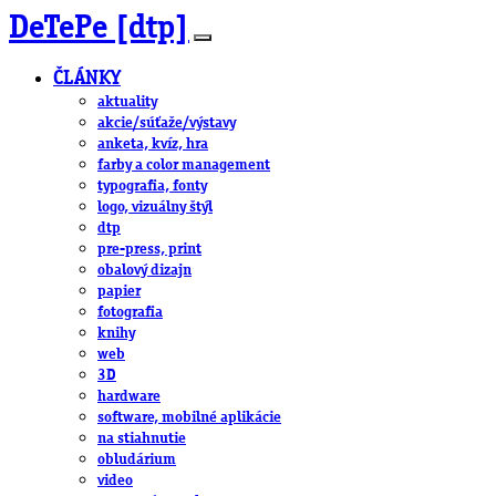
DeTePe [dtp]
ČLÁNKY
aktuality
akcie/súťaže/výstavy
anketa, kvíz, hra
farby a color management
typografia, fonty
logo, vizuálny štýl
dtp
pre-press, print
obalový dizajn
papier
fotografia
knihy
web
3D
hardware
software, mobilné aplikácie
na stiahnutie
obludárium
video