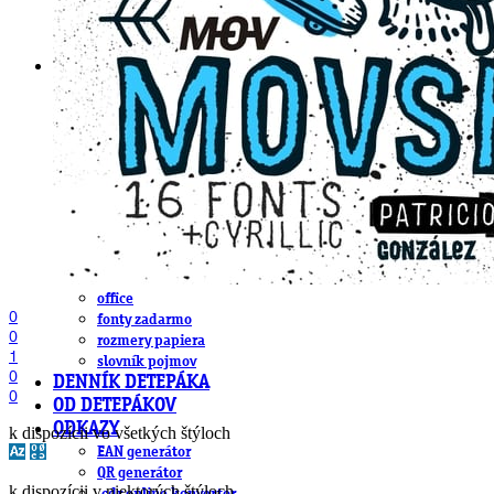
DeTePe [dtp]
ZÁKAZKY
FREE
NÁVODY
základy DTP
pre klientov
pdf, ps, acrobat, distiller
fonty, písmo, typografia
farby a color management návody
indesign
photoshop
illustrator
lightroom
OS X
office
0
fonty zadarmo
0
rozmery papiera
1
slovník pojmov
0
DENNÍK DETEPÁKA
0
OD DETEPÁKOV
ODKAZY
k dispozícii vo všetkých štýloch
EAN generátor
QR generátor
k dispozícii v niektorých štýloch