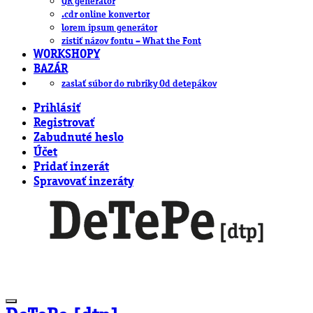
QR generátor
.cdr online konvertor
lorem ipsum generátor
zistiť názov fontu – What the Font
WORKSHOPY
BAZÁR
zaslať súbor do rubriky Od detepákov
Prihlásiť
Registrovať
Zabudnuté heslo
Účet
Pridať inzerát
Spravovať inzeráty