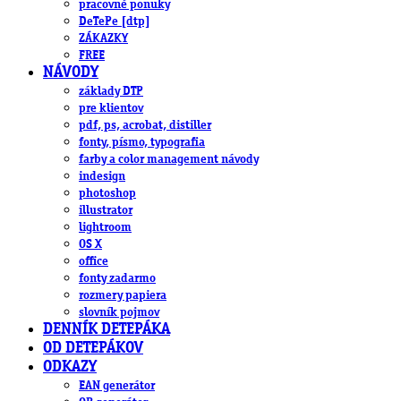
pracovné ponuky
DeTePe [dtp]
ZÁKAZKY
FREE
NÁVODY
základy DTP
pre klientov
pdf, ps, acrobat, distiller
fonty, písmo, typografia
farby a color management návody
indesign
photoshop
illustrator
lightroom
OS X
office
fonty zadarmo
rozmery papiera
slovník pojmov
DENNÍK DETEPÁKA
OD DETEPÁKOV
ODKAZY
EAN generátor