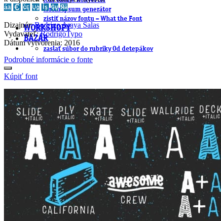
.cdr online konvertor
lorem ipsum generátor
zistiť názov fontu – What the Font
Dizajnér:
Rodrigo Araya Salas
WORKSHOPY
Vydavateľ:
RodrigoTypo
BAZÁR
Dátum vytvorenia: 2016
zaslať súbor do rubriky Od detepákov
Podrobné informácie o fonte
Kúpiť font