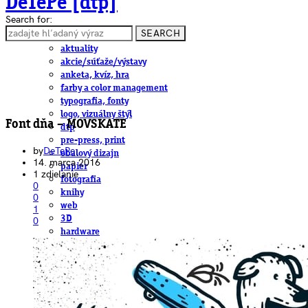
DeTePe [dtp]
Search for:
SEARCH
ČLÁNKY
aktuality
akcie/súťaže/výstavy
anketa, kvíz, hra
farby a color management
typografia, fonty
logo, vizuálny štýl
Font dňa – MOVSKATE
dtp
pre-press, print
by
DeTePe
obalový dizajn
14. marca 2016
papier
1 zdielanie
fotografia
0
knihy
0
web
1
3D
0
hardware
software, mobilné aplikácie
na stiahnutie
obludárium
video
pracovné ponuky