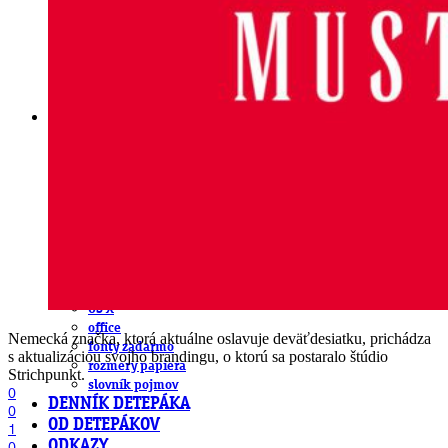
obludárium
video
pracovné ponuky
DeTePe [dtp]
ZÁKAZKY
FREE
NÁVODY
základy DTP
pre klientov
pdf, ps, acrobat, distiller
fonty, písmo, typografia
farby a color management návody
indesign
photoshop
illustrator
lightroom
OS X
office
Nemecká značka, ktorá aktuálne oslavuje deväťdesiatku, prichádza
fonty zadarmo
s aktualizáciou svojho brandingu, o ktorú sa postaralo štúdio
rozmery papiera
Strichpunkt.
slovník pojmov
0
DENNÍK DETEPÁKA
0
OD DETEPÁKOV
1
ODKAZY
0