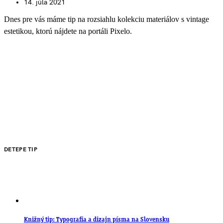
14. júla 2021
Dnes pre vás máme tip na rozsiahlu kolekciu materiálov s vintage
estetikou, ktorú nájdete na portáli Pixelo.
DETEPE TIP
Knižný tip: Typografia a dizajn písma na Slovensku