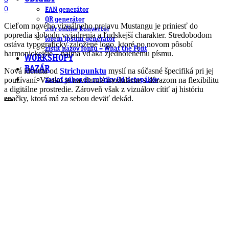
0
EAN generátor
QR generátor
Cieľom nového vizuálneho prejavu Mustangu je priniesť do
.cdr online konvertor
popredia slobodu vyjadrenia a ľudskejší charakter. Stredobodom
lorem ipsum generátor
ostáva typograficky založené logo, ktoré po novom pôsobí
zistiť názov fontu – What the Font
harmonickejšie – najmä vďaka zjednotenému písmu.
WORKSHOPY
BAZÁR
Nová identita od
Strichpunktu
myslí na súčasné špecifiká pri jej
používaní. Všetko je navrhnuté modulárne s dôrazom na flexibilitu
zaslať súbor do rubriky Od detepákov
a digitálne prostredie. Zároveň však z vizuálov cítiť aj históriu
značky, ktorá má za sebou deväť dekád.