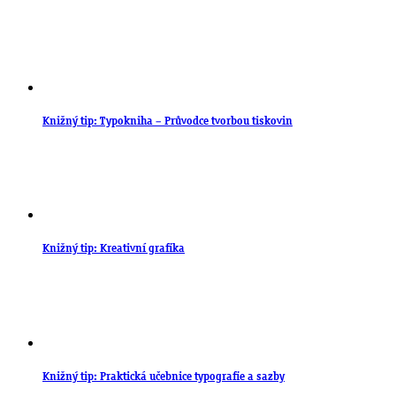
Knižný tip: Typokniha – Průvodce tvorbou tiskovin
Knižný tip: Kreativní grafika
Knižný tip: Praktická učebnice typografie a sazby