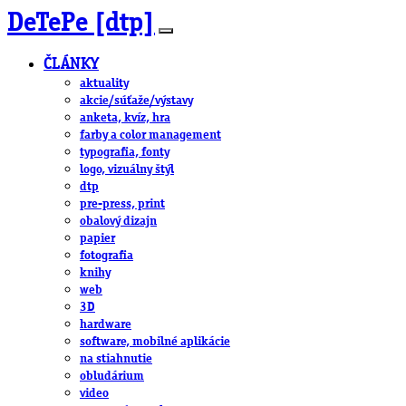
DeTePe [dtp]
ČLÁNKY
aktuality
akcie/súťaže/výstavy
anketa, kvíz, hra
farby a color management
typografia, fonty
logo, vizuálny štýl
dtp
pre-press, print
obalový dizajn
papier
fotografia
knihy
web
3D
hardware
software, mobilné aplikácie
na stiahnutie
obludárium
video