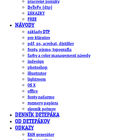
pracovné ponuky
DeTePe [dtp]
ZÁKAZKY
FREE
NÁVODY
základy DTP
pre klientov
pdf, ps, acrobat, distiller
fonty, písmo, typografia
farby a color management návody
indesign
photoshop
illustrator
lightroom
OS X
office
fonty zadarmo
rozmery papiera
slovník pojmov
DENNÍK DETEPÁKA
OD DETEPÁKOV
ODKAZY
EAN generátor