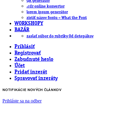
QR generátor
.cdr online konvertor
lorem ipsum generátor
zistiť názov fontu – What the Font
WORKSHOPY
BAZÁR
zaslať súbor do rubriky Od detepákov
Prihlásiť
Registrovať
Zabudnuté heslo
Účet
Pridať inzerát
Spravovať inzeráty
NOTIFIKÁCIE NOVÝCH ČLÁNKOV
Prihláste sa na odber