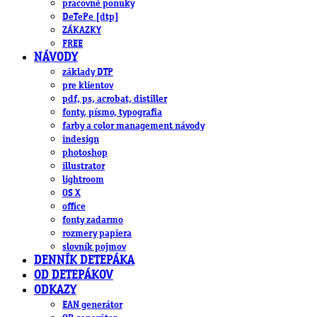
pracovné ponuky
DeTePe [dtp]
ZÁKAZKY
FREE
NÁVODY
základy DTP
pre klientov
pdf, ps, acrobat, distiller
fonty, písmo, typografia
farby a color management návody
indesign
photoshop
illustrator
lightroom
OS X
office
fonty zadarmo
rozmery papiera
slovník pojmov
DENNÍK DETEPÁKA
OD DETEPÁKOV
ODKAZY
EAN generátor