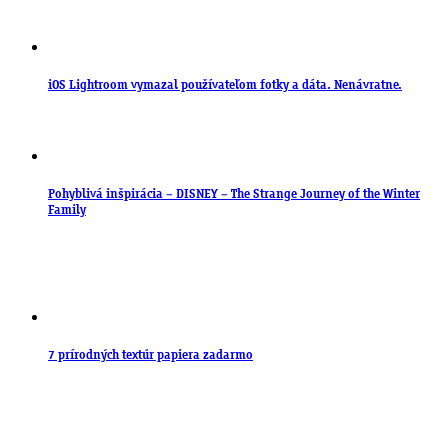
iOS Lightroom vymazal používateľom fotky a dáta. Nenávratne.
Pohyblivá inšpirácia – DISNEY – The Strange Journey of the Winter
Family
7 prírodných textúr papiera zadarmo