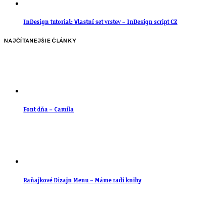
InDesign tutorial: Vlastní set vrstev – InDesign script CZ
NAJČÍTANEJŠIE ČLÁNKY
Font dňa – Camila
Raňajkové Dizajn Menu – Máme radi knihy