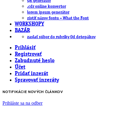
QR generátor
.cdr online konvertor
lorem ipsum generátor
zistiť názov fontu – What the Font
WORKSHOPY
BAZÁR
zaslať súbor do rubriky Od detepákov
Prihlásiť
Registrovať
Zabudnuté heslo
Účet
Pridať inzerát
Spravovať inzeráty
NOTIFIKÁCIE NOVÝCH ČLÁNKOV
Prihláste sa na odber