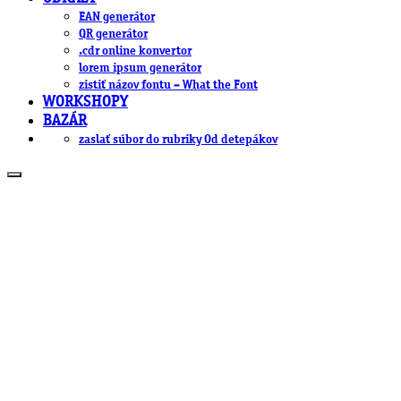
EAN generátor
QR generátor
.cdr online konvertor
lorem ipsum generátor
zistiť názov fontu – What the Font
WORKSHOPY
BAZÁR
zaslať súbor do rubriky Od detepákov