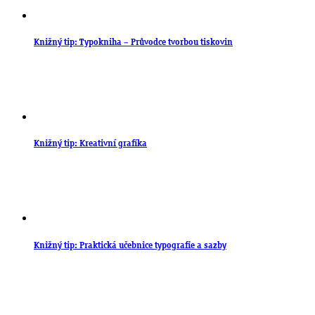
Knižný tip: Typokniha – Průvodce tvorbou tiskovin
Knižný tip: Kreativní grafika
Knižný tip: Praktická učebnice typografie a sazby