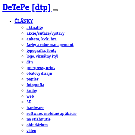
DeTePe [dtp]
ČLÁNKY
aktuality
akcie/súťaže/výstavy
anketa, kvíz, hra
farby a color management
typografia, fonty
logo, vizuálny štýl
dtp
pre-press, print
obalový dizajn
papier
fotografia
knihy
web
3D
hardware
software, mobilné aplikácie
na stiahnutie
obludárium
video