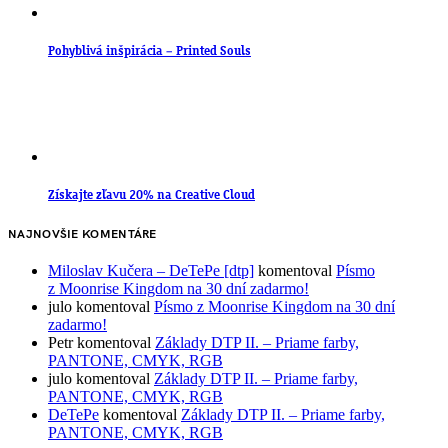
Pohyblivá inšpirácia – Printed Souls
Získajte zľavu 20% na Creative Cloud
NAJNOVŠIE KOMENTÁRE
Miloslav Kučera – DeTePe [dtp]
komentoval
Písmo
z Moonrise Kingdom na 30 dní zadarmo!
julo
komentoval
Písmo z Moonrise Kingdom na 30 dní
zadarmo!
Petr
komentoval
Základy DTP II. – Priame farby,
PANTONE, CMYK, RGB
julo
komentoval
Základy DTP II. – Priame farby,
PANTONE, CMYK, RGB
DeTePe
komentoval
Základy DTP II. – Priame farby,
PANTONE, CMYK, RGB