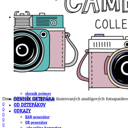
DeTePe [dtp]
ZÁKAZKY
FREE
NÁVODY
základy DTP
pre klientov
pdf, ps, acrobat, distiller
fonty, písmo, typografia
farby a color management návody
indesign
photoshop
illustrator
lightroom
OS X
office
fonty zadarmo
rozmery papiera
slovník pojmov
Dnes máme pre vás tip na set ilustrovaných analógových fotoaparátov
DENNÍK DETEPÁKA
0
OD DETEPÁKOV
0
ODKAZY
0
EAN generátor
0
QR generátor
0