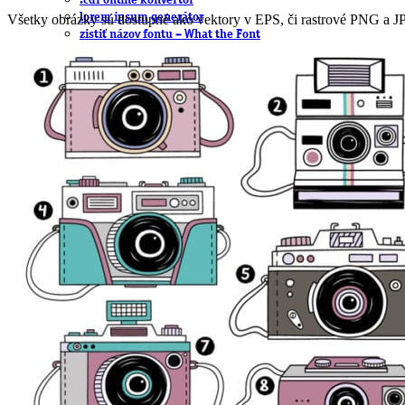
.cdr online konvertor
lorem ipsum generátor
Všetky obrázky sú dostupné ako vektory v EPS, či rastrové PNG a J
zistiť názov fontu – What the Font
WORKSHOPY
BAZÁR
zaslať súbor do rubriky Od detepákov