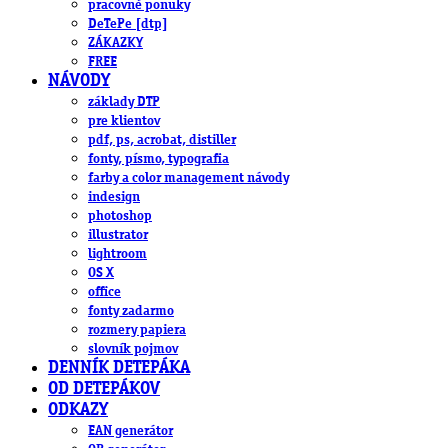
pracovné ponuky
DeTePe [dtp]
ZÁKAZKY
FREE
NÁVODY
základy DTP
pre klientov
pdf, ps, acrobat, distiller
fonty, písmo, typografia
farby a color management návody
indesign
photoshop
illustrator
lightroom
OS X
office
fonty zadarmo
rozmery papiera
slovník pojmov
DENNÍK DETEPÁKA
OD DETEPÁKOV
ODKAZY
EAN generátor