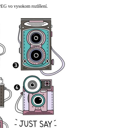
PEG vo vysokom rozlíšení.