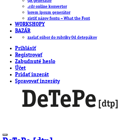
QR generátor
.cdr online konvertor
lorem ipsum generátor
zistiť názov fontu – What the Font
WORKSHOPY
BAZÁR
zaslať súbor do rubriky Od detepákov
Prihlásiť
Registrovať
Zabudnuté heslo
Účet
Pridať inzerát
Spravovať inzeráty