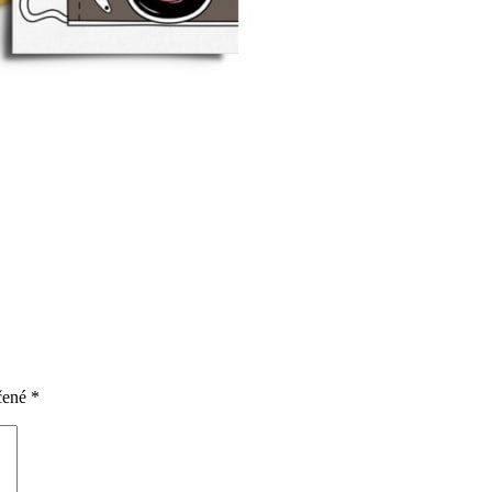
čené
*