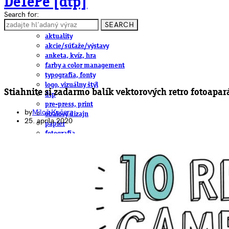
DeTePe [dtp]
Search for:
SEARCH
ČLÁNKY
aktuality
akcie/súťaže/výstavy
anketa, kvíz, hra
farby a color management
typografia, fonty
logo, vizuálny štýl
Stiahnite si zadarmo balík vektorových retro fotoapar
dtp
pre-press, print
by
Miloš Kučera
obalový dizajn
25. apríla 2020
papier
fotografia
knihy
web
3D
hardware
software, mobilné aplikácie
na stiahnutie
obludárium
video
pracovné ponuky