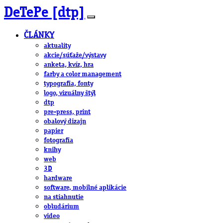
DeTePe [dtp]
ČLÁNKY
aktuality
akcie/súťaže/výstavy
anketa, kvíz, hra
farby a color management
typografia, fonty
logo, vizuálny štýl
dtp
pre-press, print
obalový dizajn
papier
fotografia
knihy
web
3D
hardware
software, mobilné aplikácie
na stiahnutie
obludárium
video