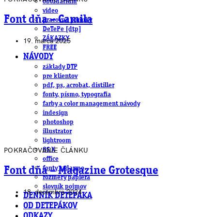
obludárium
video
Font dňa – Camila
pracovné ponuky
DeTePe [dtp]
ZÁKAZKY
19. marca 2025
FREE
NÁVODY
základy DTP
pre klientov
pdf, ps, acrobat, distiller
fonty, písmo, typografia
farby a color management návody
indesign
photoshop
illustrator
lightroom
POKRAČOVANIE ČLÁNKU
OS X
office
fonty zadarmo
Font dňa – Magazine Grotesque
rozmery papiera
slovník pojmov
18. decembra 2024
DENNÍK DETEPÁKA
OD DETEPÁKOV
ODKAZY