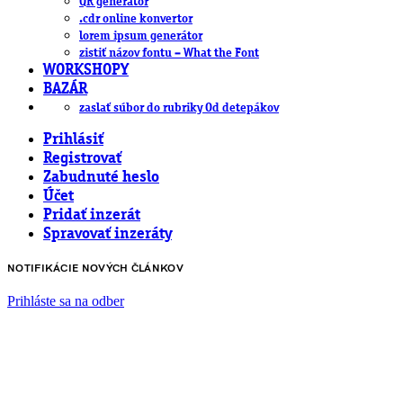
QR generátor
.cdr online konvertor
lorem ipsum generátor
zistiť názov fontu – What the Font
WORKSHOPY
BAZÁR
zaslať súbor do rubriky Od detepákov
Prihlásiť
Registrovať
Zabudnuté heslo
Účet
Pridať inzerát
Spravovať inzeráty
NOTIFIKÁCIE NOVÝCH ČLÁNKOV
Prihláste sa na odber