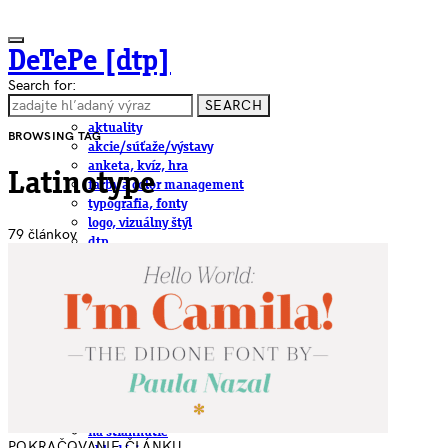
DeTePe [dtp]
Search for:
SEARCH
ČLÁNKY
aktuality
BROWSING TAG
akcie/súťaže/výstavy
anketa, kvíz, hra
Latinotype
farby a color management
typografia, fonty
logo, vizuálny štýl
79 článkov
dtp
pre-press, print
obalový dizajn
papier
fotografia
knihy
web
3D
hardware
software, mobilné aplikácie
na stiahnutie
POKRAČOVANIE ČLÁNKU