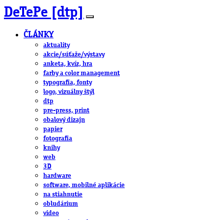
DeTePe [dtp]
ČLÁNKY
aktuality
akcie/súťaže/výstavy
anketa, kvíz, hra
farby a color management
typografia, fonty
logo, vizuálny štýl
dtp
pre-press, print
obalový dizajn
papier
fotografia
knihy
web
3D
hardware
software, mobilné aplikácie
na stiahnutie
obludárium
video