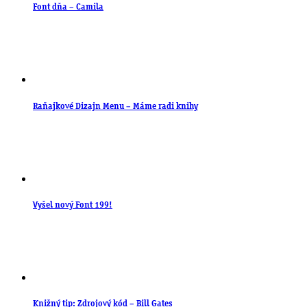
Font dňa – Camila
Raňajkové Dizajn Menu – Máme radi knihy
Vyšel nový Font 199!
Knižný tip: Zdrojový kód – Bill Gates