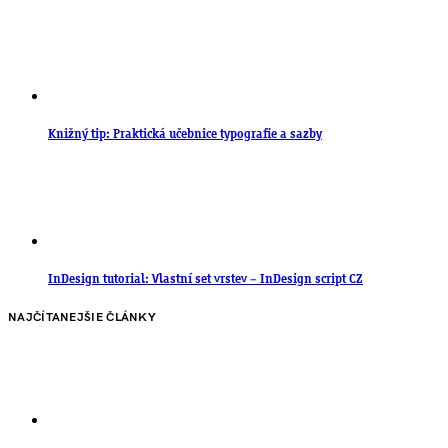
Knižný tip: Praktická učebnice typografie a sazby
InDesign tutorial: Vlastní set vrstev – InDesign script CZ
NAJČÍTANEJŠIE ČLÁNKY