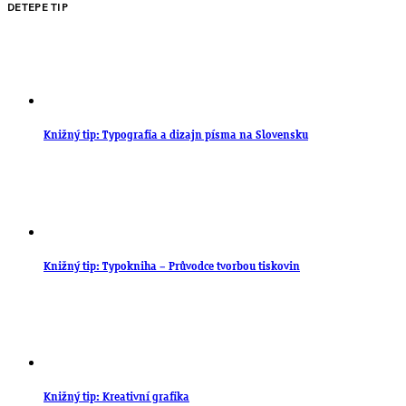
DETEPE TIP
Knižný tip: Typografia a dizajn písma na Slovensku
Knižný tip: Typokniha – Průvodce tvorbou tiskovin
Knižný tip: Kreativní grafika