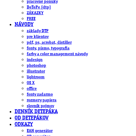
pracovné ponuky
DeTePe [dtp]
ZÁKAZKY
FREE
NÁVODY
základy DTP
pre klientov
pdf, ps, acrobat, distiller
fonty, písmo, typografia
farby a color management návody
indesign
photoshop
illustrator
lightroom
OS X
office
fonty zadarmo
rozmery papiera
slovník pojmov
DENNÍK DETEPÁKA
OD DETEPÁKOV
ODKAZY
EAN generátor