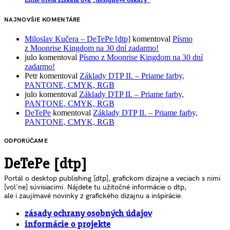
Little Greta získala dva „designové Oskary“
NAJNOVŠIE KOMENTÁRE
Miloslav Kučera – DeTePe [dtp]
komentoval
Písmo
z Moonrise Kingdom na 30 dní zadarmo!
julo
komentoval
Písmo z Moonrise Kingdom na 30 dní
zadarmo!
Petr
komentoval
Základy DTP II. – Priame farby,
PANTONE, CMYK, RGB
julo
komentoval
Základy DTP II. – Priame farby,
PANTONE, CMYK, RGB
DeTePe
komentoval
Základy DTP II. – Priame farby,
PANTONE, CMYK, RGB
ODPORÚČAME
DeTePe [dtp]
Portál o desktop publishing [dtp], grafickom dizajne a veciach s nimi
[voľne] súvisiacimi. Nájdete tu užitočné informácie o dtp,
ale i zaujímavé novinky z grafického dizajnu a inšpirácie.
zásady ochrany osobných údajov
informácie o projekte