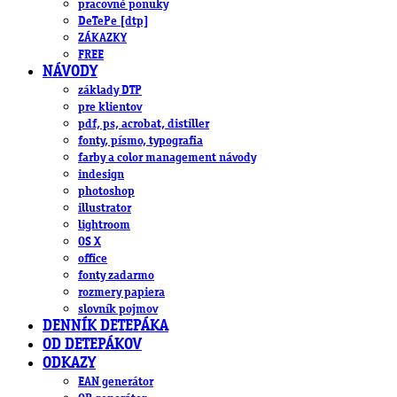
pracovné ponuky
DeTePe [dtp]
ZÁKAZKY
FREE
NÁVODY
základy DTP
pre klientov
pdf, ps, acrobat, distiller
fonty, písmo, typografia
farby a color management návody
indesign
photoshop
illustrator
lightroom
OS X
office
fonty zadarmo
rozmery papiera
slovník pojmov
DENNÍK DETEPÁKA
OD DETEPÁKOV
ODKAZY
EAN generátor