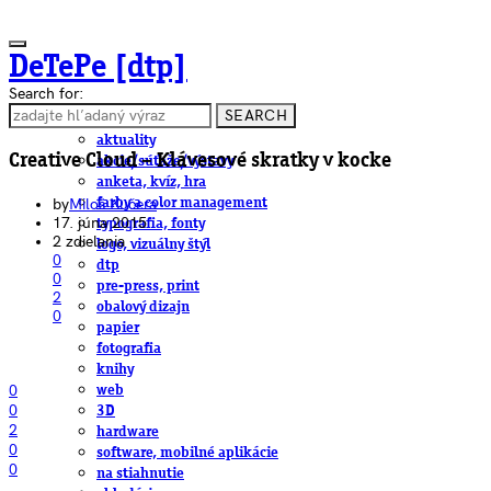
DeTePe [dtp]
Search for:
SEARCH
ČLÁNKY
aktuality
Creative Cloud – Klávesové skratky v kocke
akcie/súťaže/výstavy
anketa, kvíz, hra
by
Miloš Kučera
farby a color management
17. júna 2015
typografia, fonty
2 zdielania
logo, vizuálny štýl
0
dtp
0
pre-press, print
2
obalový dizajn
0
papier
fotografia
knihy
0
web
0
3D
2
hardware
0
software, mobilné aplikácie
0
na stiahnutie