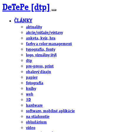
DeTePe [dtp]
ČLÁNKY
aktuality
akcie/súťaže/výstavy
anketa, kvíz, hra
farby a color management
typografia, fonty
logo, vizuálny štýl
dtp
pre-press, print
obalový dizajn
papier
fotografia
knihy
web
3D
hardware
software, mobilné aplikácie
na stiahnutie
obludárium
video