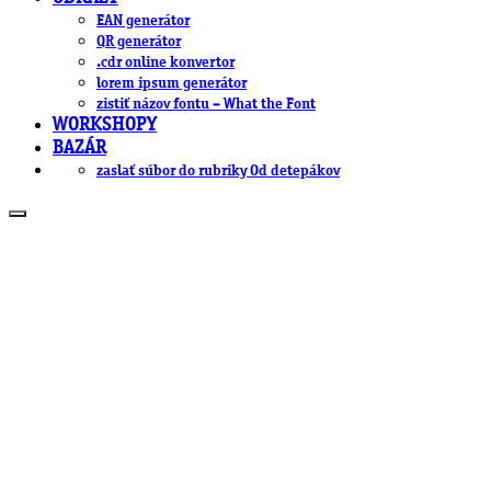
EAN generátor
QR generátor
.cdr online konvertor
lorem ipsum generátor
zistiť názov fontu – What the Font
WORKSHOPY
BAZÁR
zaslať súbor do rubriky Od detepákov