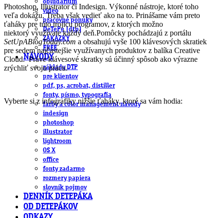
obludárium
Photoshop, Illustrator či Indesign. Výkonné nástroje, ktoré toho
video
veľa dokážu. Treba však vedieť ako na to. Prinášame vám preto
pracovné ponuky
ťaháky pre túto trojicu programov, z ktorých možno
DeTePe [dtp]
niektorý využívate každý deň.
Pomôcky pochádzajú z portálu
ZÁKAZKY
SetUpABlogToday.com
a obsahujú vyše 100 klávesových skratiek
FREE
pre sedem najčastejšie využívanych produktov z balíka Creative
NÁVODY
Cloud. Práve klávesové skratky sú účinný spôsob ako výrazne
zrýchliť svoju prácu.
základy DTP
pre klientov
pdf, ps, acrobat, distiller
fonty, písmo, typografia
Vyberte si z infografiky nižšie ťaháky, ktoré sa vám hodia:
farby a color management návody
indesign
photoshop
illustrator
lightroom
OS X
office
fonty zadarmo
rozmery papiera
slovník pojmov
DENNÍK DETEPÁKA
OD DETEPÁKOV
ODKAZY