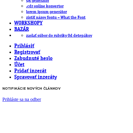
QR generátor
.cdr online konvertor
lorem ipsum generátor
zistiť názov fontu – What the Font
WORKSHOPY
BAZÁR
zaslať súbor do rubriky Od detepákov
Prihlásiť
Registrovať
Zabudnuté heslo
Účet
Pridať inzerát
Spravovať inzeráty
NOTIFIKÁCIE NOVÝCH ČLÁNKOV
Prihláste sa na odber