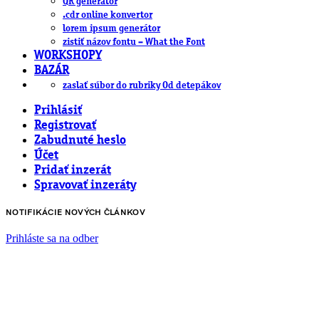
QR generátor
.cdr online konvertor
lorem ipsum generátor
zistiť názov fontu – What the Font
WORKSHOPY
BAZÁR
zaslať súbor do rubriky Od detepákov
Prihlásiť
Registrovať
Zabudnuté heslo
Účet
Pridať inzerát
Spravovať inzeráty
NOTIFIKÁCIE NOVÝCH ČLÁNKOV
Prihláste sa na odber