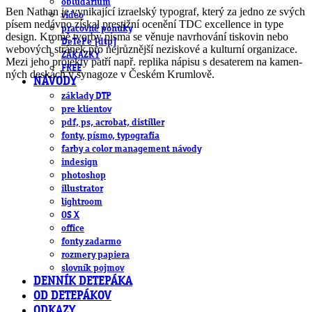
obludárium
Ben Nathan je vyni­ka­jící izra­el­ský typo­graf, který za jedno ze svých
video
písem nedávno zís­kal pres­tižní oce­nění
TDC
excellence in type
pracovné ponuky
design. Kromě tvorby písma se věnuje navr­ho­vání tis­ko­vin nebo
DeTePe [dtp]
webo­vých strá­nek pro nej­růz­nější neziskové a kul­turní orga­ni­zace.
ZÁKAZKY
Mezi jeho pro­jekty patří např. replika nápisu s desa­te­rem na kamen­
FREE
ných des­kách v syna­goze v Českém Krumlově.
NÁVODY
základy DTP
pre klientov
pdf, ps, acrobat, distiller
fonty, písmo, typografia
farby a color management návody
indesign
photoshop
illustrator
lightroom
OS X
office
fonty zadarmo
rozmery papiera
slovník pojmov
DENNÍK DETEPÁKA
OD DETEPÁKOV
ODKAZY