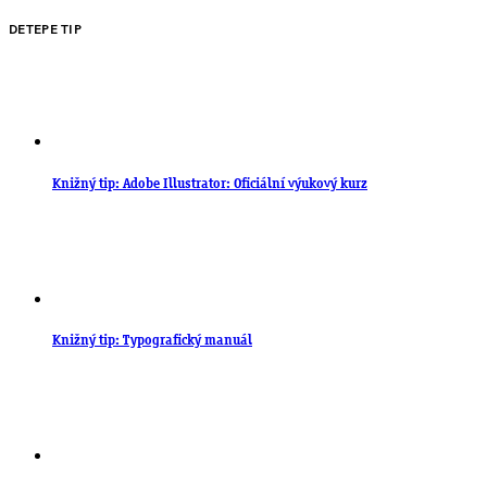
DETEPE TIP
Knižný tip: Adobe Illustrator: Oficiální výukový kurz
Knižný tip: Typografický manuál