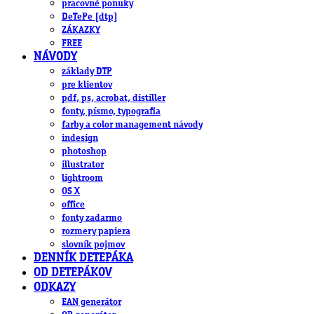
pracovné ponuky
DeTePe [dtp]
ZÁKAZKY
FREE
NÁVODY
základy DTP
pre klientov
pdf, ps, acrobat, distiller
fonty, písmo, typografia
farby a color management návody
indesign
photoshop
illustrator
lightroom
OS X
office
fonty zadarmo
rozmery papiera
slovník pojmov
DENNÍK DETEPÁKA
OD DETEPÁKOV
ODKAZY
EAN generátor