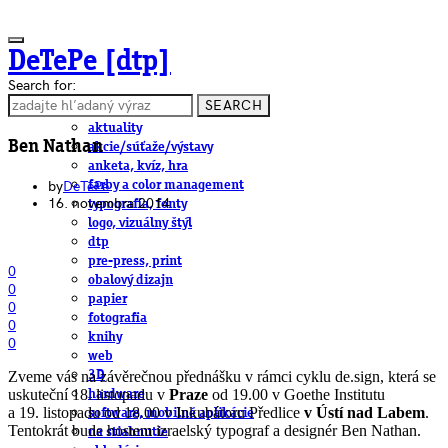
DeTePe [dtp]
Search for:
SEARCH
ČLÁNKY
aktuality
Ben Nathan
akcie/súťaže/výstavy
anketa, kvíz, hra
by
DeTePe
farby a color management
16. novembra 2014
typografia, fonty
logo, vizuálny štýl
dtp
pre-press, print
0
obalový dizajn
0
papier
0
fotografia
0
knihy
0
web
Zveme vás na závě­reč­nou před­nášku v rámci cyklu de.sign, která se
3D
usku­teční 18. lis­to­padu v
Praze
od 19.00 v Goethe Insti­tutu
hardware
a 19. lis­to­padu od 18.00 v Inku­bá­toru Před­lice
v Ústí nad Labem
.
software, mobilné aplikácie
Ten­to­krát bude hos­tem izra­el­ský typo­graf a desig­nér Ben Nathan.
na stiahnutie