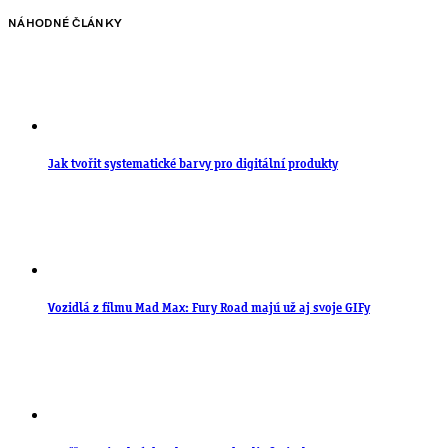
NÁHODNÉ ČLÁNKY
Jak tvořit systematické barvy pro digitální produkty
Vozidlá z filmu Mad Max: Fury Road majú už aj svoje GIFy