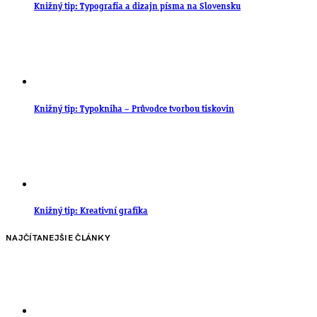
Knižný tip: Typografia a dizajn písma na Slovensku
Knižný tip: Typokniha – Průvodce tvorbou tiskovin
Knižný tip: Kreativní grafika
NAJČÍTANEJŠIE ČLÁNKY