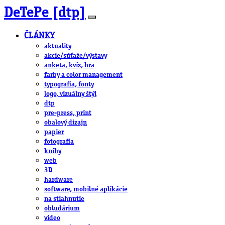
DeTePe [dtp]
ČLÁNKY
aktuality
akcie/súťaže/výstavy
anketa, kvíz, hra
farby a color management
typografia, fonty
logo, vizuálny štýl
dtp
pre-press, print
obalový dizajn
papier
fotografia
knihy
web
3D
hardware
software, mobilné aplikácie
na stiahnutie
obludárium
video