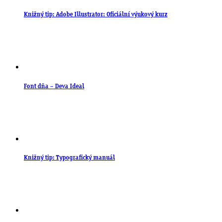
Knižný tip: Adobe Illustrator: Oficiální výukový kurz
Font dňa – Deva Ideal
Knižný tip: Typografický manuál