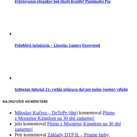
Zväčšovanie obrázkov bez straty kvality? Pixelmator Pro
Pohyblivá inšpirácia – Lincoln: Luxury Uncovered
InDesign tutorial 21: rychlá příprava dat pro polep (nejen) výlohy
NAJNOVŠIE KOMENTÁRE
Miloslav Kučera – DeTePe [dtp]
komentoval
Písmo
z Moonrise Kingdom na 30 dní zadarmo!
julo
komentoval
Písmo z Moonrise Kingdom na 30 dní
zadarmo!
Petr
komentoval
Základy DTP II. – Priame farby,