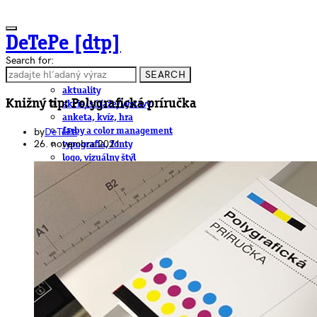
DeTePe [dtp]
Search for:
SEARCH
ČLÁNKY
aktuality
Knižný tip: Polygrafická príručka
akcie/súťaže/výstavy
anketa, kvíz, hra
by
DeTePe
farby a color management
26. novembra 2021
typografia, fonty
logo, vizuálny štýl
dtp
pre-press, print
obalový dizajn
papier
fotografia
knihy
web
3D
hardware
software, mobilné aplikácie
na stiahnutie