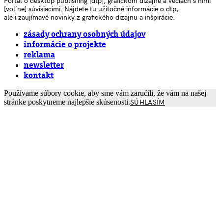
Portál o desktop publishing [dtp], grafickom dizajne a veciach s nimi
[voľne] súvisiacimi. Nájdete tu užitočné informácie o dtp,
ale i zaujímavé novinky z grafického dizajnu a inšpirácie.
zásady ochrany osobných údajov
informácie o projekte
reklama
newsletter
kontakt
Používame súbory cookie, aby sme vám zaručili, že vám na našej
stránke poskytneme najlepšie skúsenosti.
SÚHLASÍM