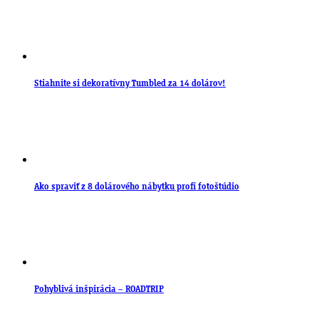
Stiahnite si dekoratívny Tumbled za 14 dolárov!
Ako spraviť z 8 dolárového nábytku profi fotoštúdio
Pohyblivá inšpirácia – ROADTRIP