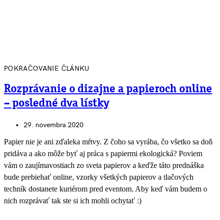
POKRAČOVANIE ČLÁNKU
Rozprávanie o dizajne a papieroch online
– posledné dva lístky
29. novembra 2020
Papier nie je ani zďaleka mŕtvy. Z čoho sa vyrába, čo všetko sa doň
pridáva a ako môže byť aj práca s papiermi ekologická? Poviem
vám o zaujímavostiach zo sveta papierov a keďže táto prednáška
bude prebiehať online, vzorky všetkých papierov a tlačových
techník dostanete kuriérom pred eventom. Aby keď vám budem o
nich rozprávať tak ste si ich mohli ochytať :)