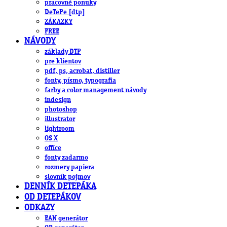
pracovné ponuky
DeTePe [dtp]
ZÁKAZKY
FREE
NÁVODY
základy DTP
pre klientov
pdf, ps, acrobat, distiller
fonty, písmo, typografia
farby a color management návody
indesign
photoshop
illustrator
lightroom
OS X
office
fonty zadarmo
rozmery papiera
slovník pojmov
DENNÍK DETEPÁKA
OD DETEPÁKOV
ODKAZY
EAN generátor