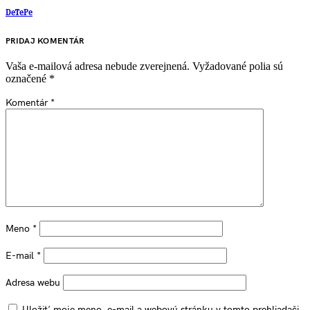
DeTePe
PRIDAJ KOMENTÁR
Vaša e-mailová adresa nebude zverejnená.
Vyžadované polia sú
označené
*
Komentár
*
Meno
*
E-mail
*
Adresa webu
Uložiť moje meno, e-mail a webovú stránku v tomto prehliadači