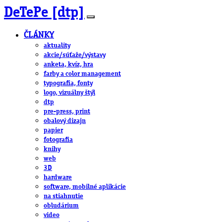
DeTePe [dtp]
ČLÁNKY
aktuality
akcie/súťaže/výstavy
anketa, kvíz, hra
farby a color management
typografia, fonty
logo, vizuálny štýl
dtp
pre-press, print
obalový dizajn
papier
fotografia
knihy
web
3D
hardware
software, mobilné aplikácie
na stiahnutie
obludárium
video