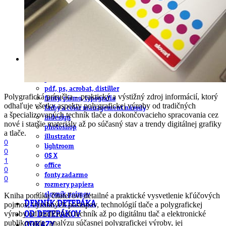
obludárium
video
pracovné ponuky
DeTePe [dtp]
ZÁKAZKY
FREE
NÁVODY
základy DTP
pre klientov
pdf, ps, acrobat, distiller
Polygrafická príručka – praktický a výstižný zdroj informácií, ktorý
fonty, písmo, typografia
odhaľuje všetky aspekty polygrafickej výroby od tradičných
farby a color management návody
a špecializovaných techník tlače a dokončovacieho spracovania cez
indesign
nové i staršie materiály až po súčasný stav a trendy digitálnej grafiky
photoshop
a tlače.
illustrator
0
lightroom
0
OS X
1
office
0
fonty zadarmo
0
rozmery papiera
slovník pojmov
Kniha ponúka čitateľovi detailné a praktické vysvetlenie kľúčových
DENNÍK DETEPÁKA
pojmov, výrobných postupov, technológií tlače a polygrafickej
výroby od tradičných techník až po digitálnu tlač a elektronické
OD DETEPÁKOV
publikovanie, analýzu súčasnej polygrafickej výroby, jej
ODKAZY