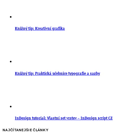
Knižný tip: Kreativní grafika
Knižný tip: Praktická učebnice typografie a sazby
InDesign tutorial: Vlastní set vrstev – InDesign script CZ
NAJČÍTANEJŠIE ČLÁNKY