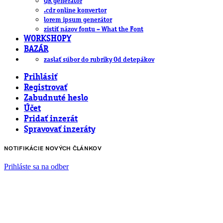
QR generátor
.cdr online konvertor
lorem ipsum generátor
zistiť názov fontu – What the Font
WORKSHOPY
BAZÁR
zaslať súbor do rubriky Od detepákov
Prihlásiť
Registrovať
Zabudnuté heslo
Účet
Pridať inzerát
Spravovať inzeráty
NOTIFIKÁCIE NOVÝCH ČLÁNKOV
Prihláste sa na odber