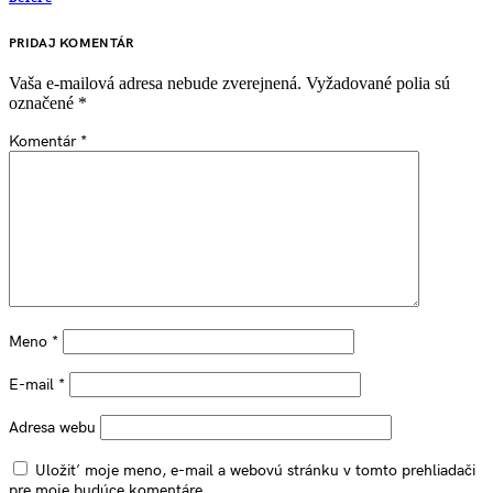
PRIDAJ KOMENTÁR
Vaša e-mailová adresa nebude zverejnená.
Vyžadované polia sú
označené
*
Komentár
*
Meno
*
E-mail
*
Adresa webu
Uložiť moje meno, e-mail a webovú stránku v tomto prehliadači
pre moje budúce komentáre.