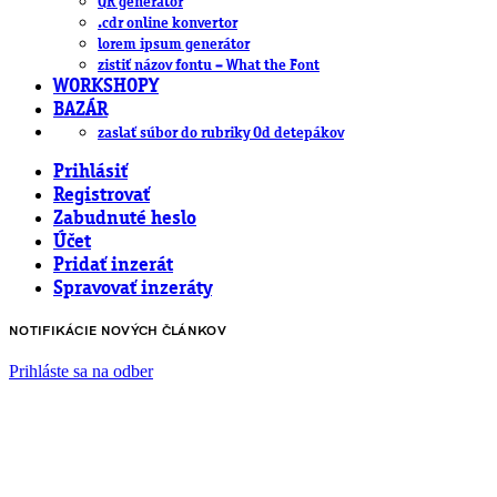
QR generátor
.cdr online konvertor
lorem ipsum generátor
zistiť názov fontu – What the Font
WORKSHOPY
BAZÁR
zaslať súbor do rubriky Od detepákov
Prihlásiť
Registrovať
Zabudnuté heslo
Účet
Pridať inzerát
Spravovať inzeráty
NOTIFIKÁCIE NOVÝCH ČLÁNKOV
Prihláste sa na odber