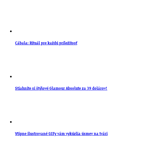
Cábala: Rituál pre každú príležitosť
Stiahnite si štýlové Glamour Absolute za 39 dolárov!
Vtipne ilustrované GIFy vám vykúzlia úsmev na tvári