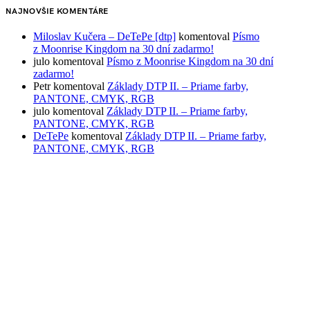
NAJNOVŠIE KOMENTÁRE
Miloslav Kučera – DeTePe [dtp]
komentoval
Písmo
z Moonrise Kingdom na 30 dní zadarmo!
julo
komentoval
Písmo z Moonrise Kingdom na 30 dní
zadarmo!
Petr
komentoval
Základy DTP II. – Priame farby,
PANTONE, CMYK, RGB
julo
komentoval
Základy DTP II. – Priame farby,
PANTONE, CMYK, RGB
DeTePe
komentoval
Základy DTP II. – Priame farby,
PANTONE, CMYK, RGB