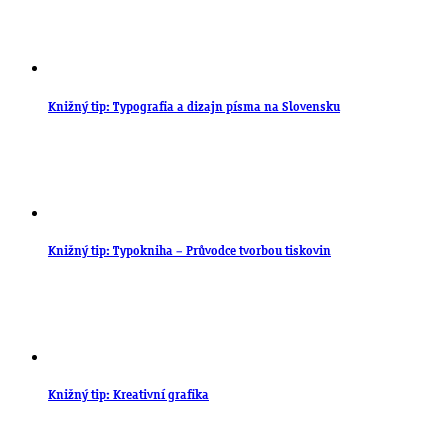
Knižný tip: Typografia a dizajn písma na Slovensku
Knižný tip: Typokniha – Průvodce tvorbou tiskovin
Knižný tip: Kreativní grafika