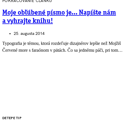
POKRAČOVANIE ČLÁNKU
Moje obľúbené písmo je… Napíšte nám
a vyhrajte knihu!
25. augusta 2014
Typografia je témou, ktorá rozdeľuje dizajnérov lepšie než Mojžiš
Červené more s faraónom v pätách. Čo sa jednému páči, pri tom…
DETEPE TIP