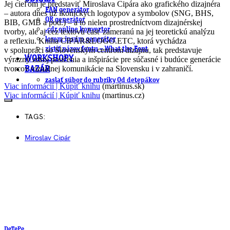
Jej cieľom je predstaviť Miroslava Cipára ako grafického dizajnéra
EAN generátor
– autora dnes už ikonických logotypov a symbolov (SNG, BHS,
QR generátor
BIB, GMB a pod.) – a to nielen prostredníctvom dizajnérskej
.cdr online konvertor
tvorby, ale aj cez textovú časť zameranú na jej teoretickú analýzu
lorem ipsum generátor
a reflexiu. Kniha CIPÁR&LOGO.ETC, ktorá vychádza
zistiť názov fontu – What the Font
v spolupráci so Slovenským centrom dizajnu, tak predstavuje
WORKSHOPY
výrazný zdroj poučenia a inšpirácie pre súčasné i budúce generácie
tvorcov vizuálnej komunikácie na Slovensku i v zahraničí.
BAZÁR
zaslať súbor do rubriky Od detepákov
Viac informácií | Kúpiť knihu
(martinus.sk)
Viac informácií | Kúpiť knihu
(martinus.cz)
TAGS:
Miroslav Cipár
DeTePe