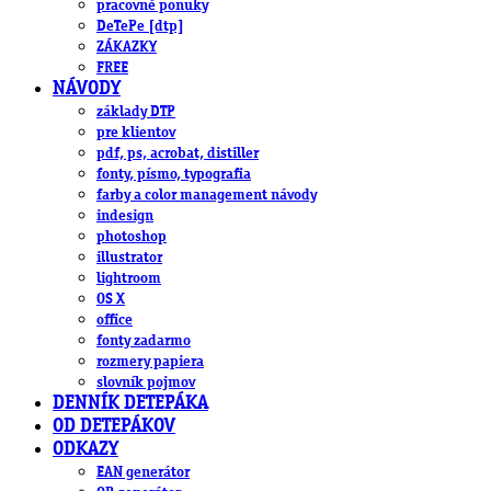
pracovné ponuky
DeTePe [dtp]
ZÁKAZKY
FREE
NÁVODY
základy DTP
pre klientov
pdf, ps, acrobat, distiller
fonty, písmo, typografia
farby a color management návody
indesign
photoshop
illustrator
lightroom
OS X
office
fonty zadarmo
rozmery papiera
slovník pojmov
DENNÍK DETEPÁKA
OD DETEPÁKOV
ODKAZY
EAN generátor