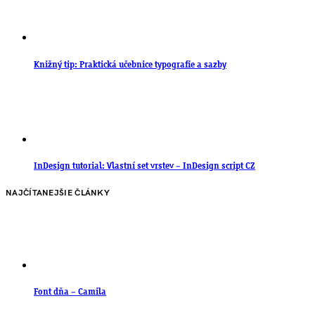
Knižný tip: Praktická učebnice typografie a sazby
InDesign tutorial: Vlastní set vrstev – InDesign script CZ
NAJČÍTANEJŠIE ČLÁNKY
Font dňa – Camila