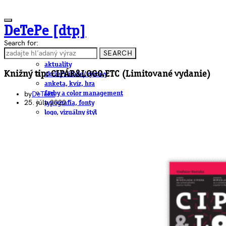
DeTePe [dtp]
Search for:
SEARCH
ČLÁNKY
aktuality
Knižný tip: CIPÁR&LOGO.ETC (Limitované vydanie)
akcie/súťaže/výstavy
anketa, kvíz, hra
by
DeTePe
farby a color management
25. júla 2022
typografia, fonty
logo, vizuálny štýl
dtp
pre-press, print
obalový dizajn
papier
fotografia
knihy
web
3D
hardware
software, mobilné aplikácie
na stiahnutie