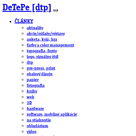
DeTePe [dtp]
ČLÁNKY
aktuality
akcie/súťaže/výstavy
anketa, kvíz, hra
farby a color management
typografia, fonty
logo, vizuálny štýl
dtp
pre-press, print
obalový dizajn
papier
fotografia
knihy
web
3D
hardware
software, mobilné aplikácie
na stiahnutie
obludárium
video