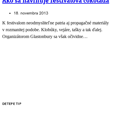
Ako sa navrhuje festivalová čokoláda
18. novembra 2013
K festivalom neodmysliteľne patria aj propagačné materiály
v rozmanitej podobe. Klobúky, vejáre, tašky a tak ďalej.
Organizátorom Glastonbury sa však očividne…
DETEPE TIP