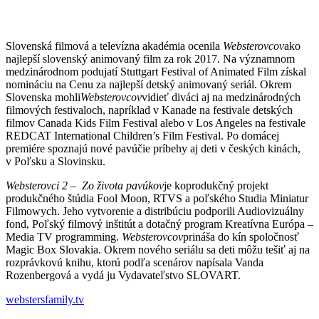
Slovenská filmová a televízna akadémia ocenila
Websterovcov
ako
najlepší slovenský animovaný film za rok 2017. Na významnom
medzinárodnom podujatí Stuttgart Festival of Animated Film získal
nomináciu na Cenu za najlepší detský animovaný seriál. Okrem
Slovenska mohli
Websterovcov
vidieť diváci aj na medzinárodných
filmových festivaloch, napríklad v Kanade na festivale detských
filmov Canada Kids Film Festival alebo v Los Angeles na festivale
REDCAT International Children’s Film Festival. Po domácej
premiére spoznajú nové pavúčie príbehy aj deti v českých kinách,
v Poľsku a Slovinsku.
Websterovci 2 – Zo života pavúkov
je koprodukčný projekt
produkčného štúdia Fool Moon, RTVS a poľského Studia Miniatur
Filmowych. Jeho vytvorenie a distribúciu podporili Audiovizuálny
fond, Poľský filmový inštitút a dotačný program Kreatívna Európa –
Media TV programming.
Websterovcov
prináša do kín spoločnosť
Magic Box Slovakia. Okrem nového seriálu sa deti môžu tešiť aj na
rozprávkovú knihu, ktorú podľa scenárov napísala Vanda
Rozenbergová a vydá ju Vydavateľstvo SLOVART.
webstersfamily.tv