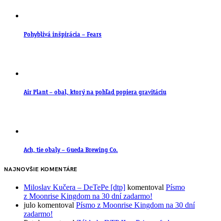
Pohyblivá inšpirácia – Fears
Air Plant – obal, ktorý na pohľad popiera gravitáciu
Ach, tie obaly – Gueda Brewing Co.
NAJNOVŠIE KOMENTÁRE
Miloslav Kučera – DeTePe [dtp]
komentoval
Písmo
z Moonrise Kingdom na 30 dní zadarmo!
julo
komentoval
Písmo z Moonrise Kingdom na 30 dní
zadarmo!