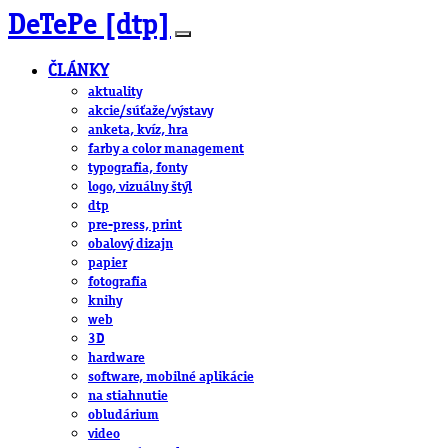
DeTePe [dtp]
ČLÁNKY
aktuality
akcie/súťaže/výstavy
anketa, kvíz, hra
farby a color management
typografia, fonty
logo, vizuálny štýl
dtp
pre-press, print
obalový dizajn
papier
fotografia
knihy
web
3D
hardware
software, mobilné aplikácie
na stiahnutie
obludárium
video