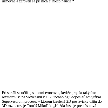
úsmevné a zároveň sa pri nich aj niečo naučia.“
Pri seriáli sa učili aj samotní tvorcovia, keďže projekt takýchto
rozmerov sa na Slovensku v CGI technológii doposiaľ nevyrábal.
Supervízorom procesu, v ktorom kreslené 2D postavičky ožijú do
3D rozmerov je Tomáš Mikuľak. „Každá časť je pre nás nová