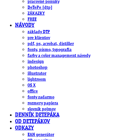
pracovné ponuky
DeTePe [dtp]
ZÁKAZKY
FREE
NÁVODY
základy DTP
pre klientov
pdf, ps, acrobat, distiller
fonty, písmo, typografia
farby a color management návody
indesign
photoshop
illustrator
lightroom
OS X
office
fonty zadarmo
rozmery papiera
slovník pojmov
DENNÍK DETEPÁKA
OD DETEPÁKOV
ODKAZY
EAN generátor