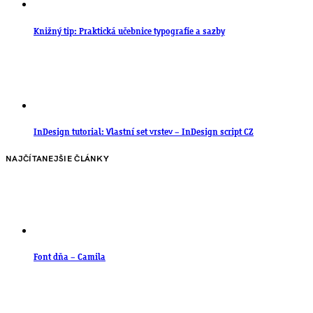
Knižný tip: Praktická učebnice typografie a sazby
InDesign tutorial: Vlastní set vrstev – InDesign script CZ
NAJČÍTANEJŠIE ČLÁNKY
Font dňa – Camila