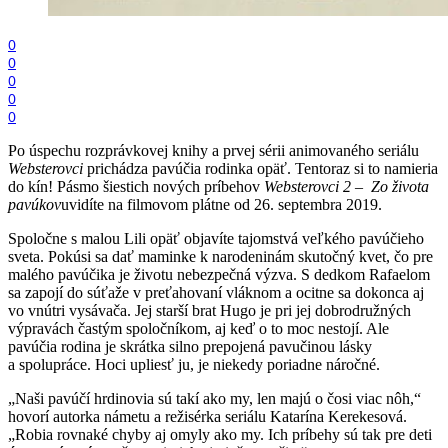
0
0
0
0
0
Po úspechu rozprávkovej knihy a prvej sérii animovaného seriálu
Websterovci
prichádza pavúčia rodinka opäť. Tentoraz si to namieria
do kín! Pásmo šiestich nových príbehov
Websterovci 2 – Zo života
pavúkov
uvidíte na filmovom plátne od 26. septembra 2019.
Spoločne s malou Lili opäť objavíte tajomstvá veľkého pavúčieho
sveta. Pokúsi sa dať maminke k narodeninám skutočný kvet, čo pre
malého pavúčika je životu nebezpečná výzva. S dedkom Rafaelom
sa zapojí do súťaže v preťahovaní vláknom a ocitne sa dokonca aj
vo vnútri vysávača. Jej starší brat Hugo je pri jej dobrodružných
výpravách častým spoločníkom, aj keď o to moc nestojí. Ale
pavúčia rodina je skrátka silno prepojená pavučinou lásky
a spolupráce. Hoci upliesť ju, je niekedy poriadne náročné.
„Naši pavúčí hrdinovia sú takí ako my, len majú o čosi viac nôh,“
hovorí autorka námetu a režisérka seriálu Katarína Kerekesová.
„Robia rovnaké chyby aj omyly ako my. Ich príbehy sú tak pre deti