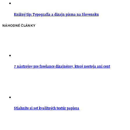
Knižný tip: Typografia a dizajn písma na Slovensku
NÁHODNÉ ČLÁNKY
7 nástrojov pre freelance dizajnérov, ktoré nestoja ani cent
Stiahnite si set kvalitných textúr papiera