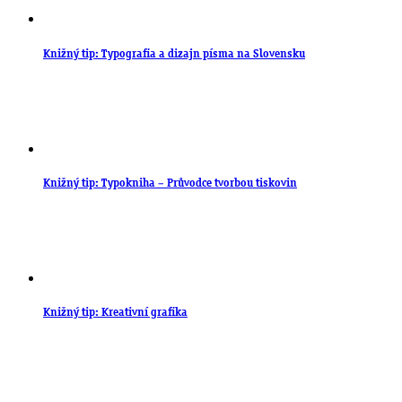
Knižný tip: Typografia a dizajn písma na Slovensku
Knižný tip: Typokniha – Průvodce tvorbou tiskovin
Knižný tip: Kreativní grafika