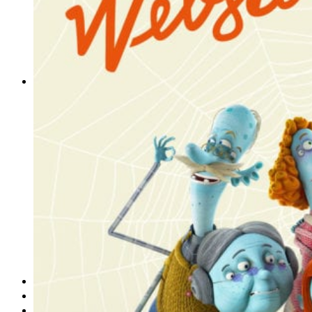
obludárium
video
pracovné ponuky
DeTePe [dtp]
ZÁKAZKY
FREE
NÁVODY
základy DTP
pre klientov
pdf, ps, acrobat, distiller
fonty, písmo, typografia
farby a color management návody
indesign
photoshop
illustrator
lightroom
OS X
office
fonty zadarmo
rozmery papiera
slovník pojmov
DENNÍK DETEPÁKA
OD DETEPÁKOV
ODKAZY