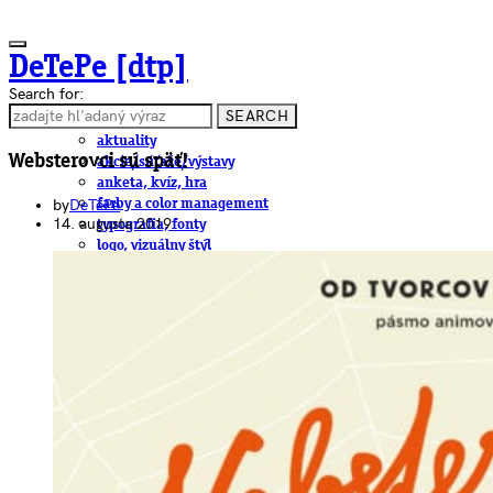
DeTePe [dtp]
Search for:
SEARCH
ČLÁNKY
aktuality
Websterovci sú späť!
akcie/súťaže/výstavy
anketa, kvíz, hra
by
DeTePe
farby a color management
14. augusta 2019
typografia, fonty
logo, vizuálny štýl
dtp
pre-press, print
obalový dizajn
papier
fotografia
knihy
web
3D
hardware
software, mobilné aplikácie
na stiahnutie