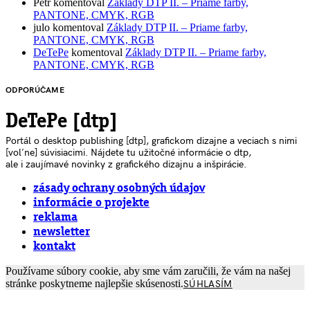
Petr
komentoval
Základy DTP II. – Priame farby,
PANTONE, CMYK, RGB
julo
komentoval
Základy DTP II. – Priame farby,
PANTONE, CMYK, RGB
DeTePe
komentoval
Základy DTP II. – Priame farby,
PANTONE, CMYK, RGB
ODPORÚČAME
DeTePe [dtp]
Portál o desktop publishing [dtp], grafickom dizajne a veciach s nimi
[voľne] súvisiacimi. Nájdete tu užitočné informácie o dtp,
ale i zaujímavé novinky z grafického dizajnu a inšpirácie.
zásady ochrany osobných údajov
informácie o projekte
reklama
newsletter
kontakt
Používame súbory cookie, aby sme vám zaručili, že vám na našej
stránke poskytneme najlepšie skúsenosti.
SÚHLASÍM