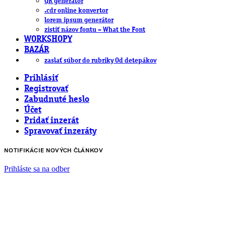
QR generátor
.cdr online konvertor
lorem ipsum generátor
zistiť názov fontu – What the Font
WORKSHOPY
BAZÁR
zaslať súbor do rubriky Od detepákov
Prihlásiť
Registrovať
Zabudnuté heslo
Účet
Pridať inzerát
Spravovať inzeráty
NOTIFIKÁCIE NOVÝCH ČLÁNKOV
Prihláste sa na odber