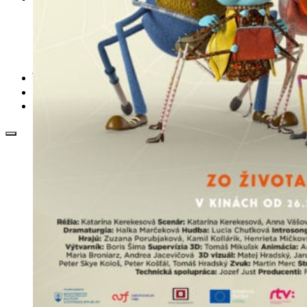
EAN generátor
QR generátor
.cdr online konvertor
lorem ipsum generátor
zistiť názov fontu – What the Font
WORKSHOPY
BAZÁR
zaslať súbor do rubriky Od detepákov