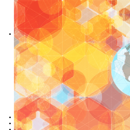
obludárium
video
pracovné ponuky
DeTePe [dtp]
ZÁKAZKY
FREE
NÁVODY
základy DTP
pre klientov
pdf, ps, acrobat, distiller
fonty, písmo, typografia
farby a color management návody
indesign
photoshop
illustrator
lightroom
OS X
office
fonty zadarmo
rozmery papiera
slovník pojmov
DENNÍK DETEPÁKA
OD DETEPÁKOV
ODKAZY