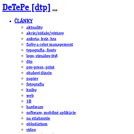
DeTePe [dtp]
ČLÁNKY
aktuality
akcie/súťaže/výstavy
anketa, kvíz, hra
farby a color management
typografia, fonty
logo, vizuálny štýl
dtp
pre-press, print
obalový dizajn
papier
fotografia
knihy
web
3D
hardware
software, mobilné aplikácie
na stiahnutie
obludárium
video