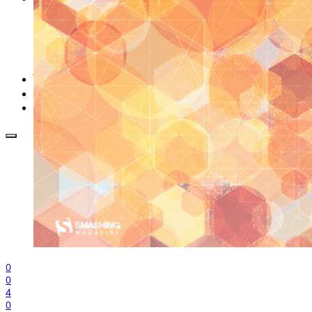
EAN generátor
QR generátor
.cdr online konvertor
lorem ipsum generátor
zistiť názov fontu – What the Font
WORKSHOPY
BAZÁR
zaslať súbor do rubriky Od detepákov
0
0
4
0