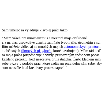
Sám umelec sa vyjadruje k svojej práci takto:
“Mám vášeň pre minimalizmus a niektoré moje obľúbené
a a najviac uspokojivé dizajny zahŕňajú typografiu, geometriu a sci-
fi(to môžete vidieť aj na mnohých mojich
astronomických printoch
a občasných
filmových plagátoch
, ktoré navrhujem). Mám rád keď
sa moja práca prispôsobuje a vyvíja prirodzeným spôsobom počas
každého projektu, keď nezostáva príliš statická. Často kladiem sám
sebe výzvy v podobe prác, ktoré zadávam pravidelne sám sebe, aby
som neustále hnal kreatívny proces napred.“