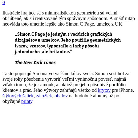
0
Ilustrácie hrajúce sa s minimalistickou geometriou sú veľmi
obľúbené, ak sú realizované tým správnym spôsobom. A snáď nikto
neovláda toto umenie lepšie ako Simon C Page, umelec z UK.
„Simon C Page je jedným s vedúcich grafických
dizajnérov a umelcov. Jeho použitie geometrických
tvarov, vzorcov, typografie a farby pôsobí
jednoducho, ale brilantne.“
The New York Times
Takto popisujú Simona vo väčšine kútov sveta. Simon si stihol za
svoje roky pôsobenia vytvoriť veľmi výnimočnú povesť, najmä
vďaka tomu, že je samouk, a taktiež pre jeho pôsobivé portfólio
klientov a prác. Jeho výtvory zahŕňajú všetko od
krytov
pre iPhone,
štýlových šatiek
,
záložiek
,
obalov
na hudobné albumy až po
obyčajné
printy
.