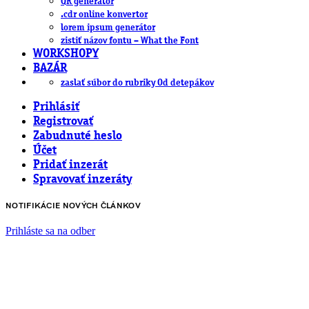
QR generátor
.cdr online konvertor
lorem ipsum generátor
zistiť názov fontu – What the Font
WORKSHOPY
BAZÁR
zaslať súbor do rubriky Od detepákov
Prihlásiť
Registrovať
Zabudnuté heslo
Účet
Pridať inzerát
Spravovať inzeráty
NOTIFIKÁCIE NOVÝCH ČLÁNKOV
Prihláste sa na odber