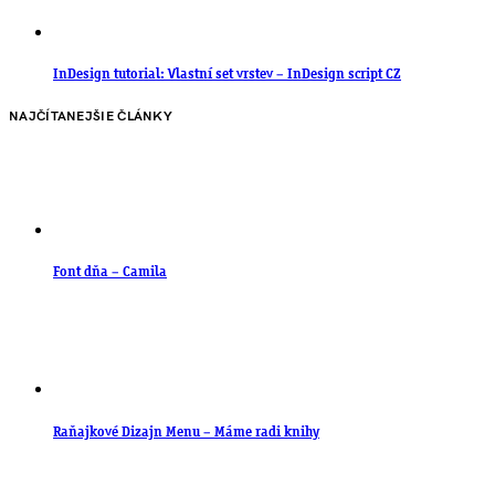
InDesign tutorial: Vlastní set vrstev – InDesign script CZ
NAJČÍTANEJŠIE ČLÁNKY
Font dňa – Camila
Raňajkové Dizajn Menu – Máme radi knihy