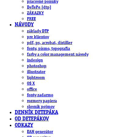
pracovné ponuky
DeTePe [dtp]
ZÁKAZKY
FREE
NÁVODY
základy DTP
pre klientov
pdf, ps, acrobat, distiller
fonty, písmo, typografia
farby a color management návody
indesign
photoshop
illustrator
lightroom
OS X
office
fonty zadarmo
rozmery papiera
slovník pojmov
DENNÍK DETEPÁKA
OD DETEPÁKOV
ODKAZY
EAN generátor