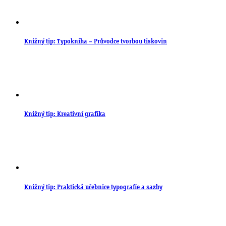
Knižný tip: Typokniha – Průvodce tvorbou tiskovin
Knižný tip: Kreativní grafika
Knižný tip: Praktická učebnice typografie a sazby