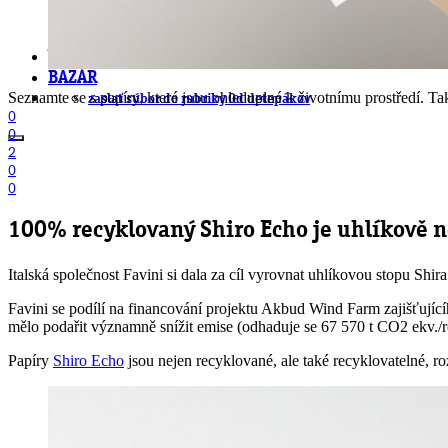
.cdr online konvertor
lorem ipsum generátor
zistiť názov fontu – What the Font
WORKSHOPY
BAZÁR
Seznamte se s papíry, které jsou ohleduplné k životnímu prostředí. T
zaslať súbor do rubriky Od detepákov
0
0
2
0
0
100% recyklovaný Shiro Echo je uhlíkově n
Italská společnost Favini si dala za cíl vyrovnat uhlíkovou stopu Shir
Favini se podílí na financování projektu Akbud Wind Farm zajišťujíc
mělo podařit významně snížit emise (odhaduje se 67 570 t CO2 ekv./r
Papíry
Shiro Echo
jsou nejen recyklované, ale také recyklovatelné, ro