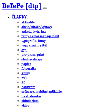
DeTePe [dtp]
ČLÁNKY
aktuality
akcie/súťaže/výstavy
anketa, kvíz, hra
farby a color management
typografia, fonty
logo, vizuálny štýl
dtp
pre-press, print
obalový dizajn
papier
fotografia
knihy
web
3D
hardware
software, mobilné aplikácie
na stiahnutie
obludárium
video