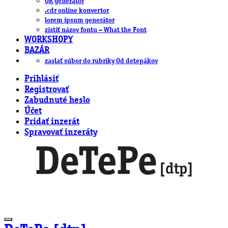
QR generátor
.cdr online konvertor
lorem ipsum generátor
zistiť názov fontu – What the Font
WORKSHOPY
BAZÁR
zaslať súbor do rubriky Od detepákov
Prihlásiť
Registrovať
Zabudnuté heslo
Účet
Pridať inzerát
Spravovať inzeráty