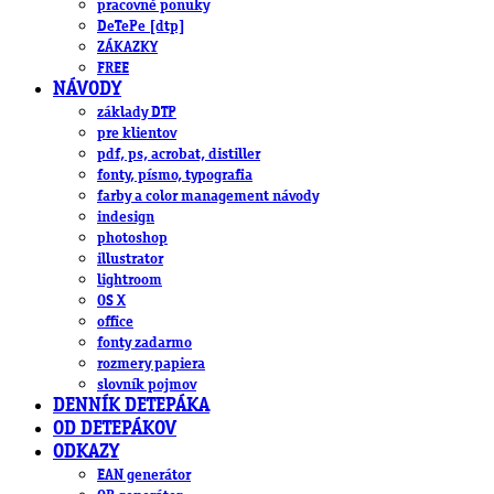
pracovné ponuky
DeTePe [dtp]
ZÁKAZKY
FREE
NÁVODY
základy DTP
pre klientov
pdf, ps, acrobat, distiller
fonty, písmo, typografia
farby a color management návody
indesign
photoshop
illustrator
lightroom
OS X
office
fonty zadarmo
rozmery papiera
slovník pojmov
DENNÍK DETEPÁKA
OD DETEPÁKOV
ODKAZY
EAN generátor