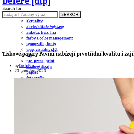
DeTePe [dtp]
Search for:
SEARCH
ČLÁNKY
aktuality
akcie/súťaže/výstavy
anketa, kvíz, hra
farby a color management
typografia, fonty
logo, vizuálny štýl
Tiskové papíry Favini nabízejí prvotřídní kvalitu i za
dtp
pre-press, print
by
DeTePe
obalový dizajn
23. januára 2023
papier
fotografia
knihy
web
3D
hardware
software, mobilné aplikácie
na stiahnutie
obludárium
video
pracovné ponuky