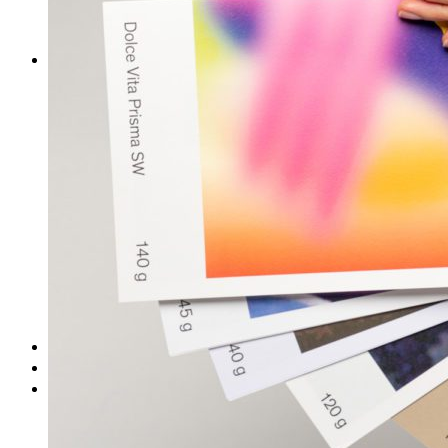
DeTePe [dtp]
ZÁKAZKY
FREE
NÁVODY
základy DTP
pre klientov
pdf, ps, acrobat, distiller
fonty, písmo, typografia
farby a color management návody
indesign
photoshop
illustrator
lightroom
OS X
office
fonty zadarmo
rozmery papiera
slovník pojmov
DENNÍK DETEPÁKA
OD DETEPÁKOV
ODKAZY
EAN generátor
QR generátor