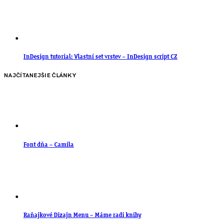
InDesign tutorial: Vlastní set vrstev – InDesign script CZ
NAJČÍTANEJŠIE ČLÁNKY
Font dňa – Camila
Raňajkové Dizajn Menu – Máme radi knihy