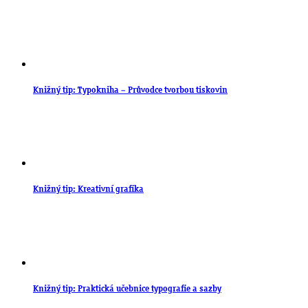
Knižný tip: Typokniha – Průvodce tvorbou tiskovin
Knižný tip: Kreativní grafika
Knižný tip: Praktická učebnice typografie a sazby