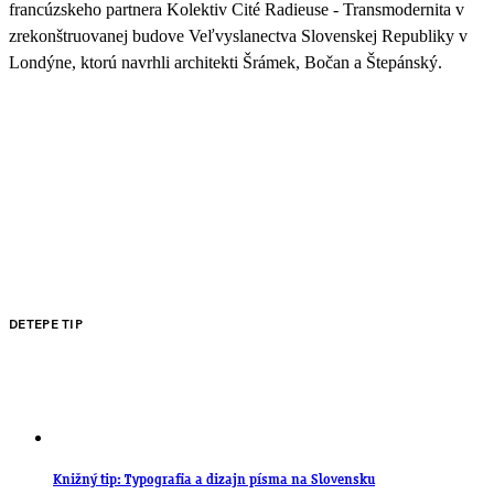
francúzskeho partnera Kolektiv Cité Radieuse - Transmodernita v
zrekonštruovanej budove Veľvyslanectva Slovenskej Republiky v
Londýne, ktorú navrhli architekti Šrámek, Bočan a Štepánský.
DETEPE TIP
Knižný tip: Typografia a dizajn písma na Slovensku