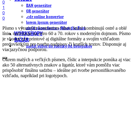
0
EAN generátor
1
QR generátor
0
.cdr online konvertor
0
lorem ipsum generátor
Písmo s výrazným kontrastom ťahov, ktoré kombinujú ostré a oblé
zistiť názov fontu – What the Font
línie, nadväzuje na retro 60 a 70. rokov s moderným dojmom. Písmo
WORKSHOPY
je vhodné pre printové aj digitálne formáty a svojím vzhľadom
BAZÁR
predovšetkým pre tvorbu nadpisov či kratších textov. Disponuje aj
zaslať súbor do rubriky Od detepákov
viacjazyčnou podporou.
Okrem malých a veľkých písmen, číslic a interpukcie ponúka aj viac
ako 50 alternatívnych znakov a ligatúr, ktoré vám pomôžu viac
prispôsobiť finálnu sadzbu – ideálne pri tvorbe personifikovaného
vzhľadu, napríklad pri logotypoch.