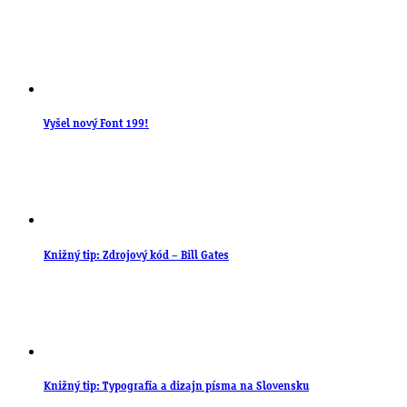
Vyšel nový Font 199!
Knižný tip: Zdrojový kód – Bill Gates
Knižný tip: Typografia a dizajn písma na Slovensku