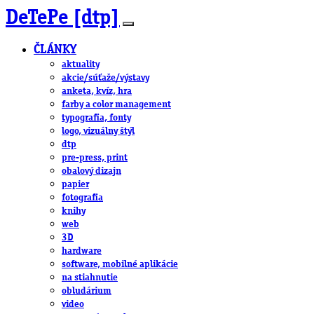
DeTePe [dtp]
ČLÁNKY
aktuality
akcie/súťaže/výstavy
anketa, kvíz, hra
farby a color management
typografia, fonty
logo, vizuálny štýl
dtp
pre-press, print
obalový dizajn
papier
fotografia
knihy
web
3D
hardware
software, mobilné aplikácie
na stiahnutie
obludárium
video