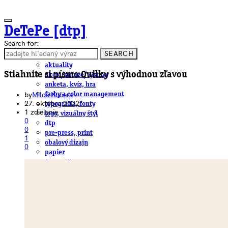
DeTePe [dtp]
Search for:
SEARCH
ČLÁNKY
aktuality
Stiahnite si písmo Quilky s výhodnou zľavou
akcie/súťaže/výstavy
anketa, kvíz, hra
by
Miloš Kučera
farby a color management
27. októbra 2022
typografia, fonty
1 zdielanie
logo, vizuálny štýl
0
dtp
0
pre-press, print
1
obalový dizajn
0
papier
fotografia
knihy
web
3D
hardware
software, mobilné aplikácie
na stiahnutie