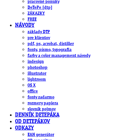
pracovné ponuky
DeTePe [dtp]
ZÁKAZKY
FREE
NÁVODY
základy DTP
pre klientov
pdf, ps, acrobat, distiller
fonty, písmo, typografia
farby a color management návody
indesign
photoshop
illustrator
lightroom
OS X
office
fonty zadarmo
rozmery papiera
slovník pojmov
DENNÍK DETEPÁKA
OD DETEPÁKOV
ODKAZY
EAN generátor