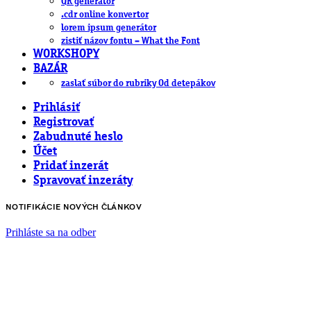
QR generátor
.cdr online konvertor
lorem ipsum generátor
zistiť názov fontu – What the Font
WORKSHOPY
BAZÁR
zaslať súbor do rubriky Od detepákov
Prihlásiť
Registrovať
Zabudnuté heslo
Účet
Pridať inzerát
Spravovať inzeráty
NOTIFIKÁCIE NOVÝCH ČLÁNKOV
Prihláste sa na odber