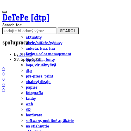
DeTePe [dtp]
Search for:
SEARCH
ČLÁNKY
aktuality
spolupraca
akcie/súťaže/výstavy
anketa, kvíz, hra
by
DeTePe
farby a color management
29. apríla 2013
typografia, fonty
logo, vizuálny štýl
0
dtp
0
pre-press, print
0
obalový dizajn
0
papier
0
fotografia
knihy
web
3D
hardware
software, mobilné aplikácie
na stiahnutie