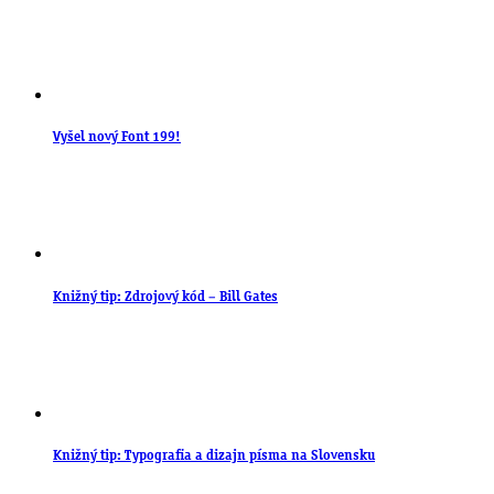
Vyšel nový Font 199!
Knižný tip: Zdrojový kód – Bill Gates
Knižný tip: Typografia a dizajn písma na Slovensku