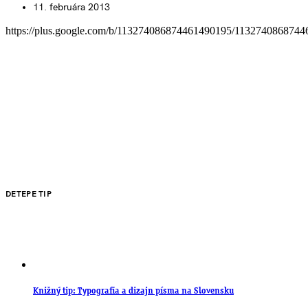
11. februára 2013
https://plus.google.com/b/113274086874461490195/1132740868744
DETEPE TIP
Knižný tip: Typografia a dizajn písma na Slovensku