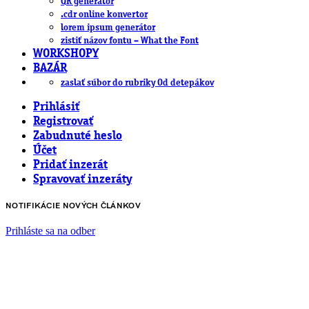
QR generátor
.cdr online konvertor
lorem ipsum generátor
zistiť názov fontu – What the Font
WORKSHOPY
BAZÁR
zaslať súbor do rubriky Od detepákov
Prihlásiť
Registrovať
Zabudnuté heslo
Účet
Pridať inzerát
Spravovať inzeráty
NOTIFIKÁCIE NOVÝCH ČLÁNKOV
Prihláste sa na odber