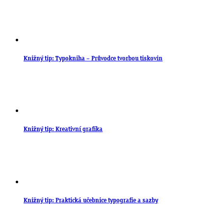
Knižný tip: Typokniha – Průvodce tvorbou tiskovin
Knižný tip: Kreativní grafika
Knižný tip: Praktická učebnice typografie a sazby