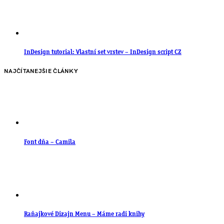
InDesign tutorial: Vlastní set vrstev – InDesign script CZ
NAJČÍTANEJŠIE ČLÁNKY
Font dňa – Camila
Raňajkové Dizajn Menu – Máme radi knihy