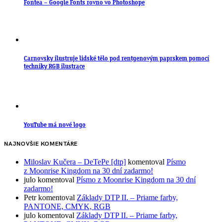
Fontea – Google Fonts rovno vo Photoshope
Carnovsky ilustruje lidské tělo pod rentgenovým paprskem pomocí
techniky RGB ilustrace
YouTube má nové logo
NAJNOVŠIE KOMENTÁRE
Miloslav Kučera – DeTePe [dtp]
komentoval
Písmo
z Moonrise Kingdom na 30 dní zadarmo!
julo
komentoval
Písmo z Moonrise Kingdom na 30 dní
zadarmo!
Petr
komentoval
Základy DTP II. – Priame farby,
PANTONE, CMYK, RGB
julo
komentoval
Základy DTP II. – Priame farby,