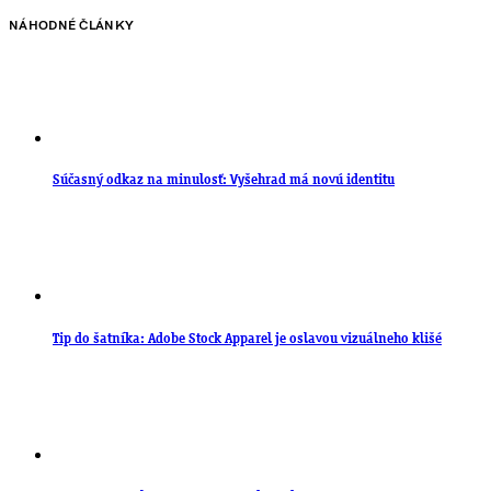
NÁHODNÉ ČLÁNKY
Súčasný odkaz na minulosť: Vyšehrad má novú identitu
Tip do šatníka: Adobe Stock Apparel je oslavou vizuálneho klišé