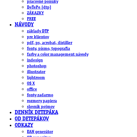
pracovné ponuky
DeTePe [dtp]
ZÁKAZKY
FREE
NÁVODY
základy DTP
pre klientov
pdf, ps, acrobat, distiller
fonty, písmo, typografia
farby a color management návody
indesign
photoshop
illustrator
lightroom
OS X
office
fonty zadarmo
rozmery papiera
slovník pojmov
DENNÍK DETEPÁKA
OD DETEPÁKOV
ODKAZY
EAN generátor