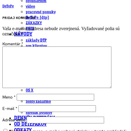
obludárium
DeTePe
video
pracovné ponuky
DeTePe [dtp]
PRIDAJ KOMENTÁR
ZÁKAZKY
Vaša e-mailová adresa nebude zverejnená.
Vyžadované polia sú
FREE
označené
*
NÁVODY
základy DTP
Komentár
*
pre klientov
pdf, ps, acrobat, distiller
fonty, písmo, typografia
farby a color management návody
indesign
photoshop
illustrator
lightroom
OS X
office
Meno
*
fonty zadarmo
rozmery papiera
E-mail
*
slovník pojmov
DENNÍK DETEPÁKA
Adresa webu
OD DETEPÁKOV
ODKAZY