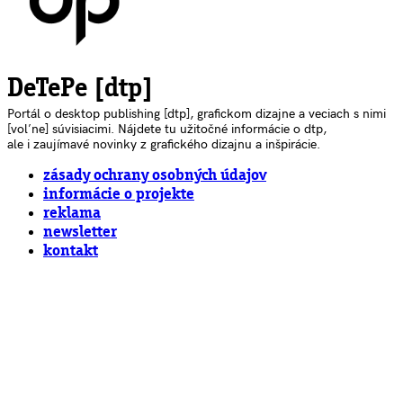
DeTePe [dtp]
Portál o desktop publishing [dtp], grafickom dizajne a veciach s nimi
[voľne] súvisiacimi. Nájdete tu užitočné informácie o dtp,
ale i zaujímavé novinky z grafického dizajnu a inšpirácie.
zásady ochrany osobných údajov
informácie o projekte
reklama
newsletter
kontakt