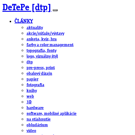
DeTePe [dtp]
ČLÁNKY
aktuality
akcie/súťaže/výstavy
anketa, kvíz, hra
farby a color management
typografia, fonty
logo, vizuálny štýl
dtp
pre-press, print
obalový dizajn
papier
fotografia
knihy
web
3D
hardware
software, mobilné aplikácie
na stiahnutie
obludárium
video