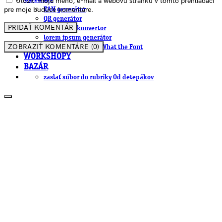
Uložiť moje meno, e-mail a webovú stránku v tomto prehliadači
pre moje budúce komentáre.
EAN generátor
QR generátor
.cdr online konvertor
lorem ipsum generátor
ZOBRAZIŤ KOMENTÁRE (0)
zistiť názov fontu – What the Font
WORKSHOPY
BAZÁR
zaslať súbor do rubriky Od detepákov