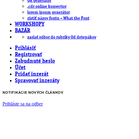
QR generátor
.cdr online konvertor
lorem ipsum generátor
zistiť názov fontu – What the Font
WORKSHOPY
BAZÁR
zaslať súbor do rubriky Od detepákov
Prihlásiť
Registrovať
Zabudnuté heslo
Účet
Pridať inzerát
Spravovať inzeráty
NOTIFIKÁCIE NOVÝCH ČLÁNKOV
Prihláste sa na odber