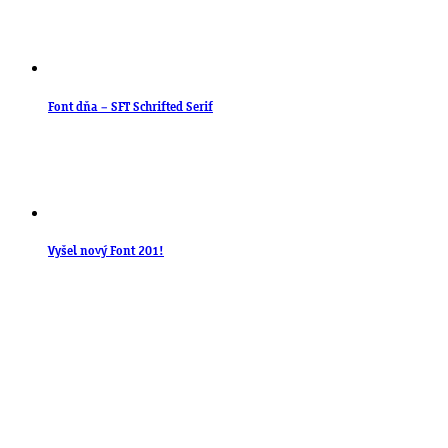
Font dňa – SFT Schrifted Serif
Vyšel nový Font 201!