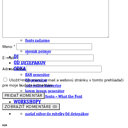
farby a color management návody
indesign
photoshop
illustrator
lightroom
OS X
office
fonty zadarmo
rozmery papiera
Meno
*
slovník pojmov
DENNÍK DETEPÁKA
E-mail
*
OD DETEPÁKOV
Adresa webu
ODKAZY
EAN generátor
Uložiť moje meno, e-mail a webovú stránku v tomto prehliadači
QR generátor
pre moje budúce komentáre.
.cdr online konvertor
lorem ipsum generátor
zistiť názov fontu – What the Font
WORKSHOPY
ZOBRAZIŤ KOMENTÁRE (0)
BAZÁR
zaslať súbor do rubriky Od detepákov