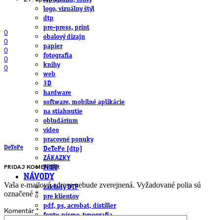
logo, vizuálny štýl
dtp
pre-press, print
0
obalový dizajn
0
papier
0
fotografia
0
knihy
0
web
3D
hardware
software, mobilné aplikácie
na stiahnutie
obludárium
video
pracovné ponuky
DeTePe
DeTePe [dtp]
ZÁKAZKY
PRIDAJ KOMENTÁR
FREE
NÁVODY
Vaša e-mailová adresa nebude zverejnená.
Vyžadované polia sú
základy DTP
označené
*
pre klientov
pdf, ps, acrobat, distiller
Komentár
*
fonty, písmo, typografia