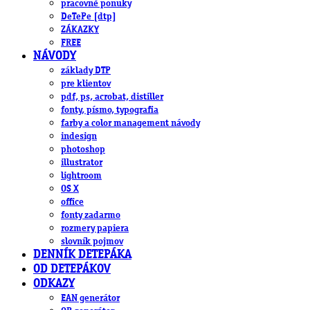
pracovné ponuky
DeTePe [dtp]
ZÁKAZKY
FREE
NÁVODY
základy DTP
pre klientov
pdf, ps, acrobat, distiller
fonty, písmo, typografia
farby a color management návody
indesign
photoshop
illustrator
lightroom
OS X
office
fonty zadarmo
rozmery papiera
slovník pojmov
DENNÍK DETEPÁKA
OD DETEPÁKOV
ODKAZY
EAN generátor