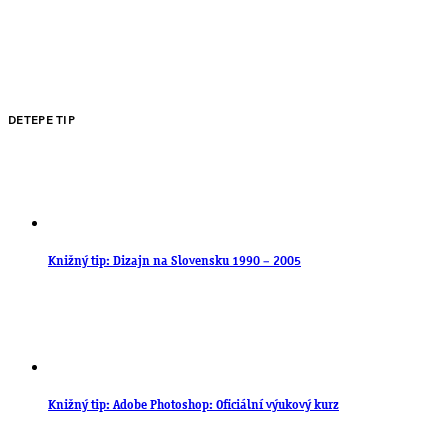
DETEPE TIP
Knižný tip: Dizajn na Slovensku 1990 – 2005
Knižný tip: Adobe Photoshop: Oficiální výukový kurz