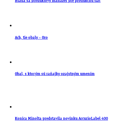
Hľadá sa produktový manažér pre produkčnú tlač
Ach, tie obaly – Oro
Obal, s ktorým sú raňajky ozajstným umením
Konica Minolta predstavila novinku AccurioLabel 400