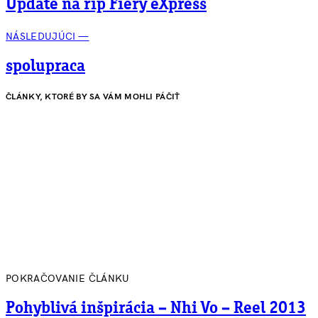
Update na rip Fiery eXpress
NÁSLEDUJÚCI —
spolupraca
ČLÁNKY, KTORÉ BY SA VÁM MOHLI PÁČIŤ
POKRAČOVANIE ČLÁNKU
Pohyblivá inšpirácia – Nhi Vo – Reel 2013