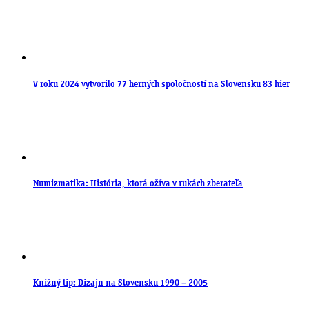
V roku 2024 vytvorilo 77 herných spoločností na Slovensku 83 hier
Numizmatika: História, ktorá ožíva v rukách zberateľa
Knižný tip: Dizajn na Slovensku 1990 – 2005