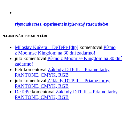
Plymouth Press: experiment inšpirovaný starou tlačou
NAJNOVŠIE KOMENTÁRE
Miloslav Kučera – DeTePe [dtp]
komentoval
Písmo
z Moonrise Kingdom na 30 dní zadarmo!
julo
komentoval
Písmo z Moonrise Kingdom na 30 dní
zadarmo!
Petr
komentoval
Základy DTP II. – Priame farby,
PANTONE, CMYK, RGB
julo
komentoval
Základy DTP II. – Priame farby,
PANTONE, CMYK, RGB
DeTePe
komentoval
Základy DTP II. – Priame farby,
PANTONE, CMYK, RGB