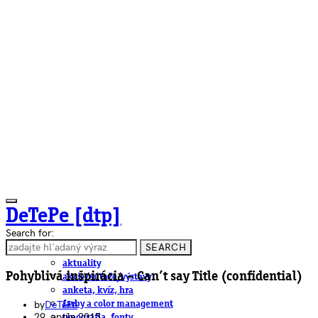
DeTePe [dtp]
Search for:
SEARCH
ČLÁNKY
aktuality
Pohyblivá inšpirácia – Can’t say Title (confidential)
akcie/súťaže/výstavy
anketa, kvíz, hra
by
DeTePe
farby a color management
29. apríla 2013
typografia, fonty