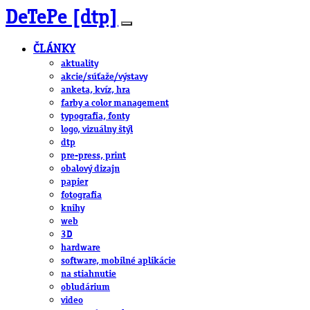
DeTePe [dtp]
ČLÁNKY
aktuality
akcie/súťaže/výstavy
anketa, kvíz, hra
farby a color management
typografia, fonty
logo, vizuálny štýl
dtp
pre-press, print
obalový dizajn
papier
fotografia
knihy
web
3D
hardware
software, mobilné aplikácie
na stiahnutie
obludárium
video