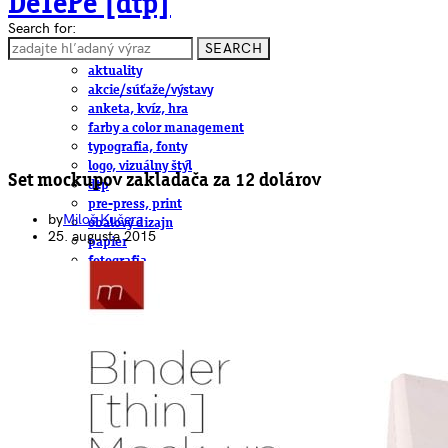
DeTePe [dtp]
Search for:
SEARCH
ČLÁNKY
aktuality
akcie/súťaže/výstavy
anketa, kvíz, hra
farby a color management
typografia, fonty
logo, vizuálny štýl
Set mockupov zakladača za 12 dolárov
dtp
pre-press, print
by
Miloš Kučera
obalový dizajn
25. augusta 2015
papier
fotografia
knihy
web
3D
hardware
software, mobilné aplikácie
na stiahnutie
obludárium
video
pracovné ponuky