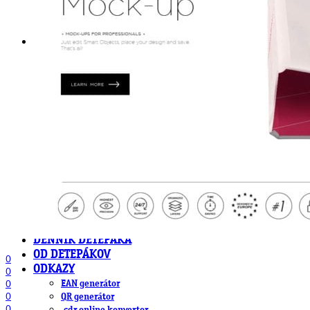
DeTePe [dtp]
ZÁKAZKY
FREE
NÁVODY
základy DTP
pre klientov
pdf, ps, acrobat, distiller
fonty, písmo, typografia
farby a color management návody
indesign
photoshop
illustrator
lightroom
OS X
office
fonty zadarmo
rozmery papiera
slovník pojmov
DENNÍK DETEPÁKA
OD DETEPÁKOV
0
ODKAZY
0
0
EAN generátor
0
QR generátor
0