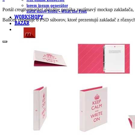
.cdr online konvertor
lorem ipsum generátor
Portál
creativemarket
aktuálne ponúka zaujímavý mockup zakladača, kt
zistiť názov fontu – What the Font
WORKSHOPY
Balíček obsahuje 6 PSD súborov, ktoré prezentujú zakladač z rôznyc
BAZÁR
zaslať súbor do rubriky Od detepákov