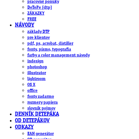
pracovné ponuky
DeTePe [dtp]
ZÁKAZKY
FREE
NÁVODY
základy DTP
pre klientov
pdf, ps, acrobat, distiller
fonty, písmo, typografia
farby a color management návody
indesign
photoshop
illustrator
lightroom
OS X
office
fonty zadarmo
rozmery papiera
slovník pojmov
DENNÍK DETEPÁKA
OD DETEPÁKOV
ODKAZY
EAN generátor