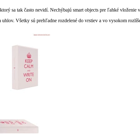
orý sa tak často nevidí. Nechýbajú smart objects pre ľahké vloženie vl
h uhlov. Všetky sú prehľadne rozdelené do vrstiev a vo vysokom rozlí