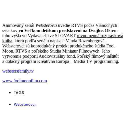
Animovaný seriál
Websterovci
uvedie RTVS počas Vianočných
sviatkov
vo Veľkom detskom predstavení na Dvojke.
Okrem
toho vyšla vo Vydavateľstve SLOVART
rovnomenná rozprávková
kniha
, ktorú podľa seriálu napísala Vanda Rozenbergová.
Websterovci sú koprodukčný projekt produkčného štúdia Fool
Moon, RTVS a poľského Studia Miniatur Filmowych. Jeho
vytvorenie podporil Audiovizuálny fond, Poľský filmový inštitút
a dotačný program Kreatívna Európa – Media TV programming.
webstersfamily.tv
www.foolmoonfilm.com
TAGS:
Websterovci