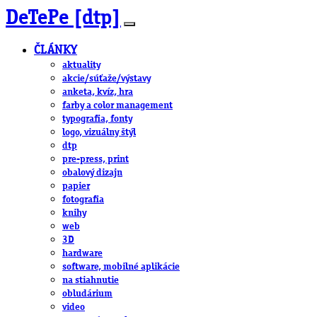
DeTePe [dtp]
ČLÁNKY
aktuality
akcie/súťaže/výstavy
anketa, kvíz, hra
farby a color management
typografia, fonty
logo, vizuálny štýl
dtp
pre-press, print
obalový dizajn
papier
fotografia
knihy
web
3D
hardware
software, mobilné aplikácie
na stiahnutie
obludárium
video