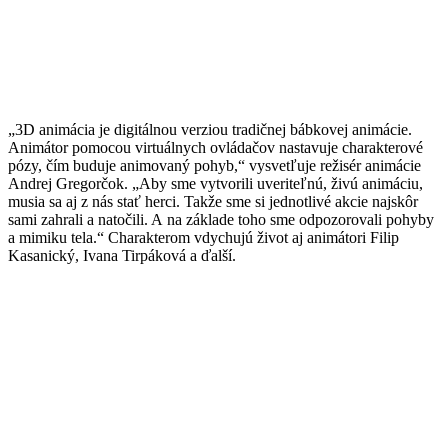
„3D animácia je digitálnou verziou tradičnej bábkovej animácie.
Animátor pomocou virtuálnych ovládačov nastavuje charakterové
pózy, čím buduje animovaný pohyb,“ vysvetľuje režisér animácie
Andrej Gregorčok. „Aby sme vytvorili uveriteľnú, živú animáciu,
musia sa aj z nás stať herci. Takže sme si jednotlivé akcie najskôr
sami zahrali a natočili. A na základe toho sme odpozorovali pohyby
a mimiku tela.“ Charakterom vdychujú život aj animátori Filip
Kasanický, Ivana Tirpáková a ďalší.