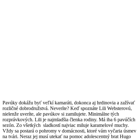
Pavúky dokážu byť veľkí kamaráti, dokonca aj hrdinovia a zažívať
rozličné dobrodružstvá. Neveríte? Keď spoznáte Lili Websterovú,
nielenže uveríte, ale pavúkov si zamilujete. Minimálne tých
rozprávkových. Lili je najmladšia členka rodiny. Má iba 6 pavúčích
sezón. Zo všetkých sladkostí najviac miluje karamelové muchy.
Vždy sa postará o pohromy v domácnosti, ktoré vám vyčaria úsmev
na tvári. Neraz jej musí utekať na pomoc adolescentný brat Hugo