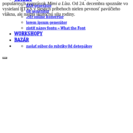
populárnych rozprávok
Mimi a Líza
. Od 24. decembra spoznáte vo
EAN generátor
vysielaní RTVS v šiestich príbehoch nielen pevnosť pavúčieho
QR generátor
vlákna, ale najmä skutočnú silu rodiny.
.cdr online konvertor
lorem ipsum generátor
zistiť názov fontu – What the Font
WORKSHOPY
BAZÁR
zaslať súbor do rubriky Od detepákov