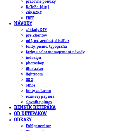
pracovné ponuky
DeTePe [dtp]
ZÁKAZKY
FREE
NÁVODY
základy DTP
pre klientov
pdf, ps, acrobat, distiller
fonty, písmo, typografia
farby a color management návody
indesign
photoshop
illustrator
lightroom
OS X
office
fonty zadarmo
rozmery papiera
slovník pojmov
DENNÍK DETEPÁKA
OD DETEPÁKOV
ODKAZY
EAN generátor