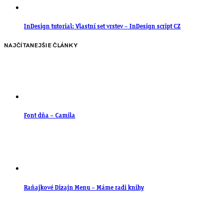
InDesign tutorial: Vlastní set vrstev – InDesign script CZ
NAJČÍTANEJŠIE ČLÁNKY
Font dňa – Camila
Raňajkové Dizajn Menu – Máme radi knihy