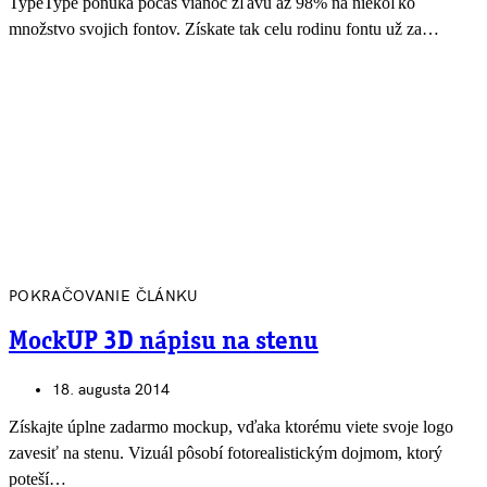
TypeType ponúka počas vianoc zľavu až 98% na niekoľko
množstvo svojich fontov. Získate tak celu rodinu fontu už za…
POKRAČOVANIE ČLÁNKU
MockUP 3D nápisu na stenu
18. augusta 2014
Získajte úplne zadarmo mockup, vďaka ktorému viete svoje logo
zavesiť na stenu. Vizuál pôsobí fotorealistickým dojmom, ktorý
poteší…