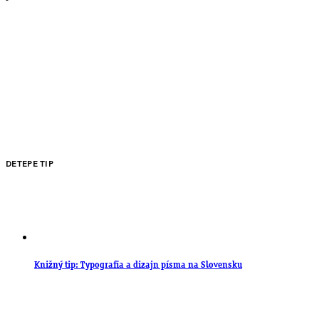
DETEPE TIP
Knižný tip: Typografia a dizajn písma na Slovensku