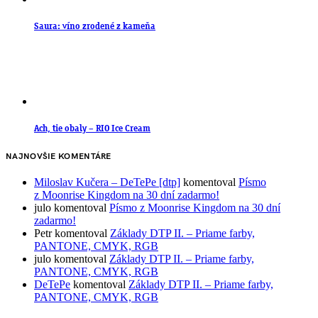
Saura: víno zrodené z kameňa
Ach, tie obaly – RIO Ice Cream
NAJNOVŠIE KOMENTÁRE
Miloslav Kučera – DeTePe [dtp]
komentoval
Písmo
z Moonrise Kingdom na 30 dní zadarmo!
julo
komentoval
Písmo z Moonrise Kingdom na 30 dní
zadarmo!
Petr
komentoval
Základy DTP II. – Priame farby,
PANTONE, CMYK, RGB
julo
komentoval
Základy DTP II. – Priame farby,
PANTONE, CMYK, RGB
DeTePe
komentoval
Základy DTP II. – Priame farby,
PANTONE, CMYK, RGB