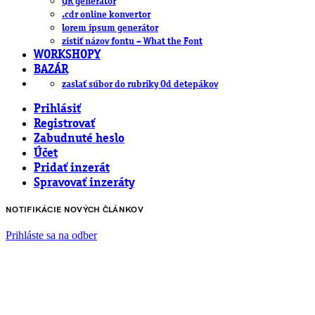
QR generátor
.cdr online konvertor
lorem ipsum generátor
zistiť názov fontu – What the Font
WORKSHOPY
BAZÁR
zaslať súbor do rubriky Od detepákov
Prihlásiť
Registrovať
Zabudnuté heslo
Účet
Pridať inzerát
Spravovať inzeráty
NOTIFIKÁCIE NOVÝCH ČLÁNKOV
Prihláste sa na odber