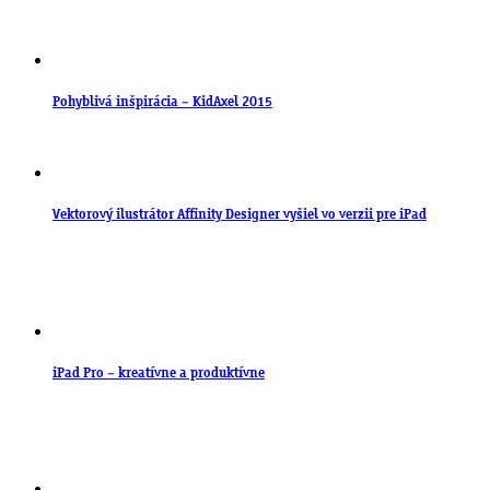
Pohyblivá inšpirácia – KidAxel 2015
Vektorový ilustrátor Affinity Designer vyšiel vo verzii pre iPad
iPad Pro – kreatívne a produktívne