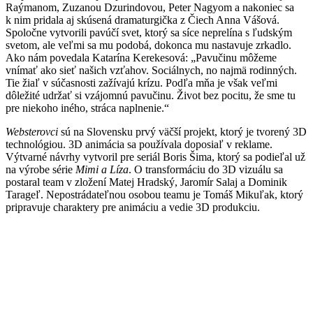
Raýmanom, Zuzanou Dzurindovou, Peter Nagyom a nakoniec sa
k nim pridala aj skúsená dramaturgička z Čiech Anna Vášová.
Spoločne vytvorili pavúčí svet, ktorý sa síce neprelína s ľudským
svetom, ale veľmi sa mu podobá, dokonca mu nastavuje zrkadlo.
Ako nám povedala Katarína Kerekesová: „Pavučinu môžeme
vnímať ako sieť našich vzťahov. Sociálnych, no najmä rodinných.
Tie žiaľ v súčasnosti zažívajú krízu. Podľa mňa je však veľmi
dôležité udržať si vzájomnú pavučinu. Život bez pocitu, že sme tu
pre niekoho iného, stráca naplnenie.“
Websterovci
sú na Slovensku prvý väčší projekt, ktorý je tvorený 3D
technológiou. 3D animácia sa používala doposiaľ v reklame.
Výtvarné návrhy vytvoril pre seriál Boris Šima, ktorý sa podieľal už
na výrobe série
Mimi a Líza
. O transformáciu do 3D vizuálu sa
postaral team v zložení Matej Hradský, Jaromír Salaj a Dominik
Tarageľ. Nepostrádateľnou osobou teamu je Tomáš Mikuľak, ktorý
pripravuje charaktery pre animáciu a vedie 3D produkciu.