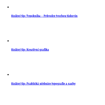
Knižný tip: Typokniha – Průvodce tvorbou tiskovin
Knižný tip: Kreativní grafika
Knižný tip: Praktická učebnice typografie a sazby