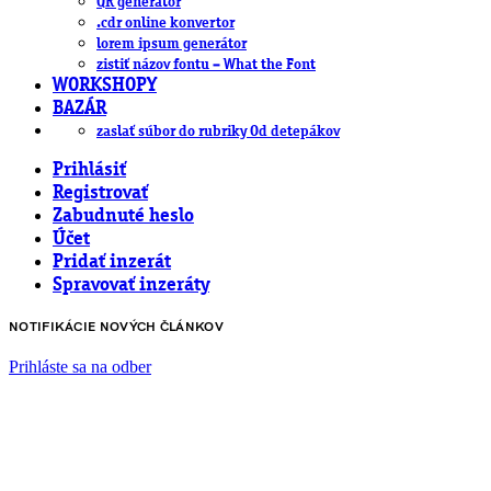
QR generátor
.cdr online konvertor
lorem ipsum generátor
zistiť názov fontu – What the Font
WORKSHOPY
BAZÁR
zaslať súbor do rubriky Od detepákov
Prihlásiť
Registrovať
Zabudnuté heslo
Účet
Pridať inzerát
Spravovať inzeráty
NOTIFIKÁCIE NOVÝCH ČLÁNKOV
Prihláste sa na odber