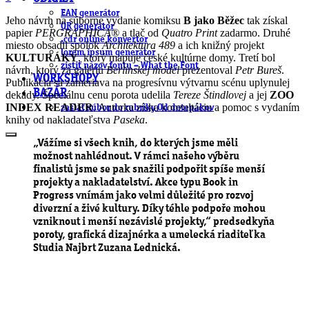
EAN generátor
Jeho návrh na súborne vydanie komiksu
B jako Běžec
tak získal
QR generátor
papier
PERGRAPHICA®
a tlač od
Quatro
Print
zadarmo. Druhé
.cdr online konvertor
miesto obsadil spolok
Architektura 489
a ich knižný projekt
lorem ipsum generátor
KULTURÁKY
, ktorý mapuje české kultúrne domy. Tretí bol
zistiť názov fontu – What the Font
návrh, ktorý za
galériu
Berlínskej model
prezentoval
Petr
Bureš
.
WORKSHOPY
Publikácia sa zameriava na progresívnu výtvarnu scénu uplynulej
BAZÁR
dekády. Špeciálnu cenu porota udelila
Tereze
Štindlovej
a jej
ZOO
INDEX READER
. Autorka získa konzultáciu a pomoc s vydaním
zaslať súbor do rubriky Od detepákov
knihy od nakladateľstva
Paseka
.
„Vážíme si všech knih, do kterých jsme měli
možnost nahlédnout. V rámci našeho výběru
finalistů jsme se pak snažili podpořit spíše menší
projekty a nakladatelství. Akce typu Book in
Progress vnímám jako velmi důležité pro rozvoj
diverzní a živé kultury. Díky téhle podpoře mohou
vzniknout i menší nezávislé projekty,“ predsedkyňa
poroty, grafická dizajnérka a umelecká riaditeľka
Studia Najbrt
Zuzana Lednická.