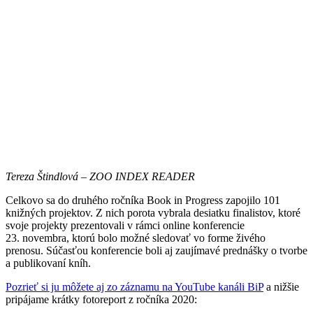
Tereza Štindlová – ZOO INDEX READER
Celkovo sa do druhého ročníka Book in Progress zapojilo 101
knižných projektov. Z nich porota vybrala desiatku finalistov, ktoré
svoje projekty prezentovali v rámci online konferencie
23. novembra, ktorú bolo možné sledovať vo forme živého
prenosu. Súčasťou konferencie boli aj zaujímavé prednášky o tvorbe
a publikovaní kníh.
Pozrieť si ju môžete aj zo záznamu na YouTube kanáli BiP
a nižšie
pripájame krátky fotoreport z ročníka 2020: