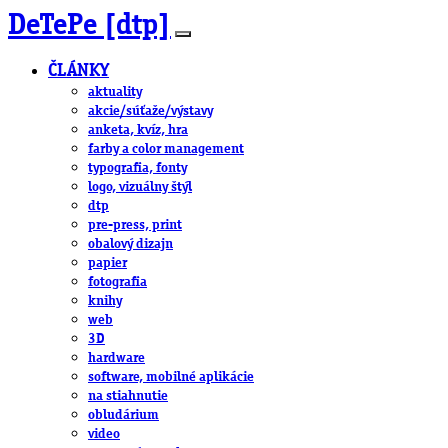
DeTePe [dtp]
ČLÁNKY
aktuality
akcie/súťaže/výstavy
anketa, kvíz, hra
farby a color management
typografia, fonty
logo, vizuálny štýl
dtp
pre-press, print
obalový dizajn
papier
fotografia
knihy
web
3D
hardware
software, mobilné aplikácie
na stiahnutie
obludárium
video