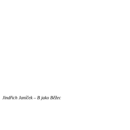
Jindřich Janíček – B jako Běžec