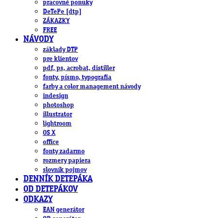
pracovné ponuky
DeTePe [dtp]
ZÁKAZKY
FREE
NÁVODY
základy DTP
pre klientov
pdf, ps, acrobat, distiller
fonty, písmo, typografia
farby a color management návody
indesign
photoshop
illustrator
lightroom
OS X
office
fonty zadarmo
rozmery papiera
slovník pojmov
DENNÍK DETEPÁKA
OD DETEPÁKOV
ODKAZY
EAN generátor