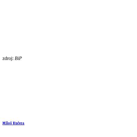
zdroj:
BiP
Miloš Kučera