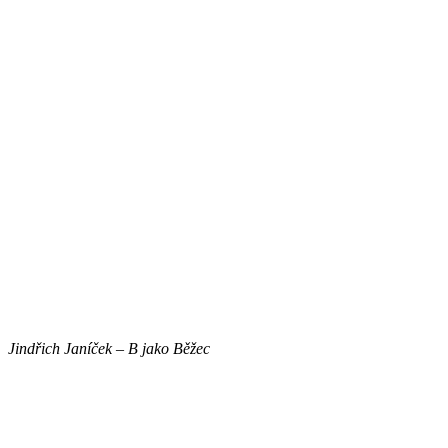
Jindřich Janíček – B jako Běžec