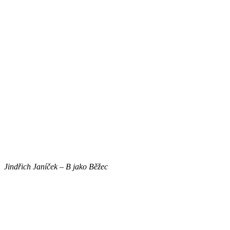
Jindřich Janíček – B jako Běžec