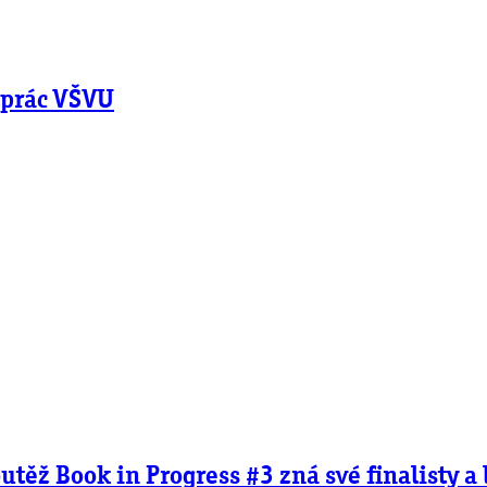
 prác VŠVU
utěž Book in Progress #3 zná své finalisty a