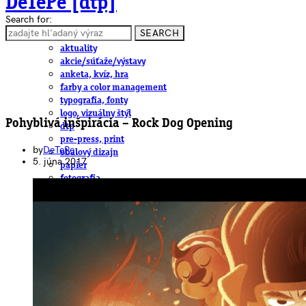
DeTePe [dtp]
Search for:
SEARCH
ČLÁNKY
aktuality
akcie/súťaže/výstavy
anketa, kvíz, hra
farby a color management
typografia, fonty
logo, vizuálny štýl
Pohyblivá inšpirácia – Rock Dog Opening
dtp
pre-press, print
by
DeTePe
obalový dizajn
5. júna 2017
papier
fotografia
knihy
web
3D
hardware
software, mobilné aplikácie
na stiahnutie
obludárium
video
pracovné ponuky