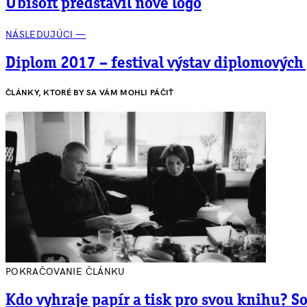
Ubisoft predstavil nové logo
NÁSLEDUJÚCI —
Diplom 2017 – festival výstav diplomových
ČLÁNKY, KTORÉ BY SA VÁM MOHLI PÁČIŤ
POKRAČOVANIE ČLÁNKU
Kdo vyhraje papír a tisk pro svou knihu? So