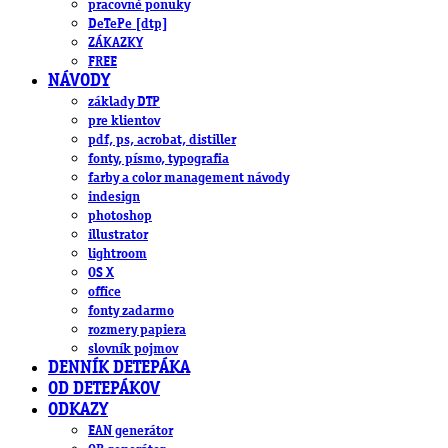
pracovné ponuky
DeTePe [dtp]
ZÁKAZKY
FREE
NÁVODY
základy DTP
pre klientov
pdf, ps, acrobat, distiller
fonty, písmo, typografia
farby a color management návody
indesign
photoshop
illustrator
lightroom
OS X
office
fonty zadarmo
rozmery papiera
slovník pojmov
DENNÍK DETEPÁKA
OD DETEPÁKOV
ODKAZY
EAN generátor