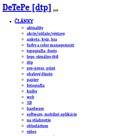
DeTePe [dtp]
ČLÁNKY
aktuality
akcie/súťaže/výstavy
anketa, kvíz, hra
farby a color management
typografia, fonty
logo, vizuálny štýl
dtp
pre-press, print
obalový dizajn
papier
fotografia
knihy
web
3D
hardware
software, mobilné aplikácie
na stiahnutie
obludárium
video