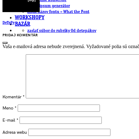
.cdr online konvertor
lorem ipsum generátor
zistiť názov fontu – What the Font
WORKSHOPY
DeTePe
BAZÁR
zaslať súbor do rubriky Od detepákov
PRIDAJ KOMENTÁR
Vaša e-mailová adresa nebude zverejnená.
Vyžadované polia sú ozna
Komentár
*
Meno
*
E-mail
*
Adresa webu