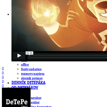
DeTePe [dtp]
ZÁKAZKY
FREE
NÁVODY
základy DTP
pre klientov
pdf, ps, acrobat, distiller
fonty, písmo, typografia
farby a color management návody
indesign
photoshop
illustrator
lightroom
OS X
office
0
fonty zadarmo
0
rozmery papiera
0
slovník pojmov
0
DENNÍK DETEPÁKA
0
OD DETEPÁKOV
ODKAZY
EAN generátor
QR generátor