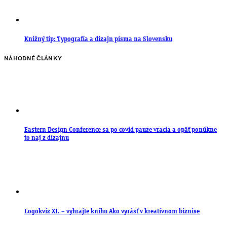
Knižný tip: Typografia a dizajn písma na Slovensku
NÁHODNÉ ČLÁNKY
Eastern Design Conference sa po covid pauze vracia a opäť ponúkne
to naj z dizajnu
Logokvíz XI. – vyhrajte knihu Ako vyrásť v kreatívnom biznise