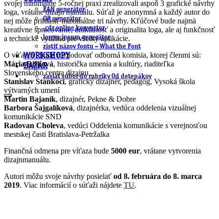
svojej minimálne 5-ročnej praxi zrealizovali aspoň 3 grafické návrhy
EAN generátor
loga, vrátane dizajn manuálu. Súťaž je anonymná a každý autor do
QR generátor
nej môže prihlásiť maximálne tri návrhy. Kľúčové bude najmä
.cdr online konvertor
kreatívne spracovanie, unikátnosť a originalita loga, ale aj funkčnosť
lorem ipsum generátor
a technické využitie pre všetky aplikácie.
zistiť názov fontu – What the Font
O víťazovi bude rozhodovať odborná komisia, ktorej členmi sú:
WORKSHOPY
Mária Rišková
, historička umenia a kultúry, riaditeľka
BAZÁR
Slovenského centra dizajnu
zaslať súbor do rubriky Od detepákov
Stanislav Stankoci
, grafický dizajnér, pedagóg, Vysoká škola
výtvarných umení
Martin Bajaník
, dizajnér, Pekne & Dobre
Barbora Šajgalíková
, dizajnérka, vedúca oddelenia vizuálnej
komunikácie SND
Radovan Choleva
, vedúci Oddelenia komunikácie s verejnosťou
mestskej časti Bratislava-Petržalka
Finančná odmena pre víťaza bude
5000 eur
, vrátane vytvorenia
dizajnmanuálu.
Autori môžu svoje návrhy posielať
od 8. februára do 8. marca
2019
. Viac informácií o súťaži nájdete
TU
.