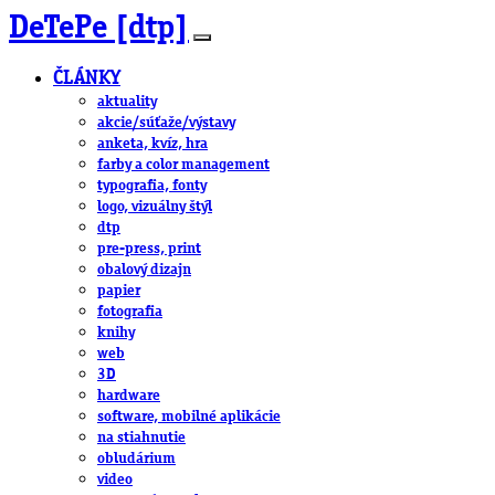
DeTePe [dtp]
ČLÁNKY
aktuality
akcie/súťaže/výstavy
anketa, kvíz, hra
farby a color management
typografia, fonty
logo, vizuálny štýl
dtp
pre-press, print
obalový dizajn
papier
fotografia
knihy
web
3D
hardware
software, mobilné aplikácie
na stiahnutie
obludárium
video