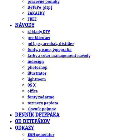
pracovné ponuky
DeTePe [dtp]
ZÁKAZKY
FREE
NÁVODY
základy DTP
pre klientov
pdf, ps, acrobat, distiller
fonty, písmo, typografia
farby a color management návody
indesign
photoshop
illustrator
lightroom
OS X
office
fonty zadarmo
rozmery papiera
slovník pojmov
DENNÍK DETEPÁKA
OD DETEPÁKOV
ODKAZY
EAN generátor