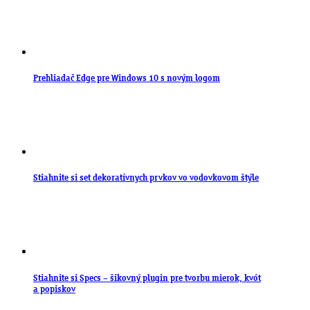
Prehliadač Edge pre Windows 10 s novým logom
Stiahnite si set dekoratívnych prvkov vo vodovkovom štýle
Stiahnite si Specs – šikovný plugin pre tvorbu mierok, kvót
a popiskov