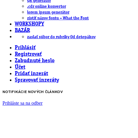
QR generátor
.cdr online konvertor
lorem ipsum generátor
zistiť názov fontu – What the Font
WORKSHOPY
BAZÁR
zaslať súbor do rubriky Od detepákov
Prihlásiť
Registrovať
Zabudnuté heslo
Účet
Pridať inzerát
Spravovať inzeráty
NOTIFIKÁCIE NOVÝCH ČLÁNKOV
Prihláste sa na odber