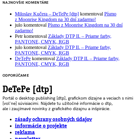
NAJNOVŠIE KOMENTÁRE
Miloslav Kučera – DeTePe [dtp]
komentoval
Písmo
z Moonrise Kingdom na 30 dní zadarmo!
julo
komentoval
Písmo z Moonrise Kingdom na 30 dní
zadarmo!
Petr
komentoval
Základy DTP II. – Priame farby,
PANTONE, CMYK, RGB
julo
komentoval
Základy DTP II. – Priame farby,
PANTONE, CMYK, RGB
DeTePe
komentoval
Základy DTP II. – Priame farby,
PANTONE, CMYK, RGB
ODPORÚČAME
DeTePe [dtp]
Portál o desktop publishing [dtp], grafickom dizajne a veciach s nimi
[voľne] súvisiacimi. Nájdete tu užitočné informácie o dtp,
ale i zaujímavé novinky z grafického dizajnu a inšpirácie.
zásady ochrany osobných údajov
informácie o projekte
reklama