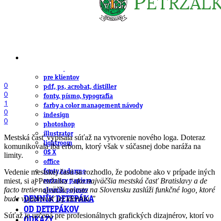
obludárium
video
pracovné ponuky
DeTePe [dtp]
ZÁKAZKY
FREE
NÁVODY
základy DTP
pre klientov
0
pdf, ps, acrobat, distiller
0
fonty, písmo, typografia
1
farby a color management návody
0
indesign
0
photoshop
illustrator
Mestská časť vypísala súťaž na vytvorenie nového loga. Doteraz
lightroom
komunikovala iba erbom, ktorý však v súčasnej dobe naráža na
OS X
limity.
office
Vedenie mestskej časti sa rozhodlo, že podobne ako v prípade iných
fonty zadarmo
miest, si aj Petržalka
“ako najväčšia mestská časť Bratislavy a de
rozmery papiera
facto tretie najväčšie mesto na Slovensku zaslúži funkčné logo, ktoré
slovník pojmov
bude vyjadrovať jej identitu.”
DENNÍK DETEPÁKA
OD DETEPÁKOV
Súťaž je určená pre profesionálnych grafických dizajnérov, ktorí vo
ODKAZY