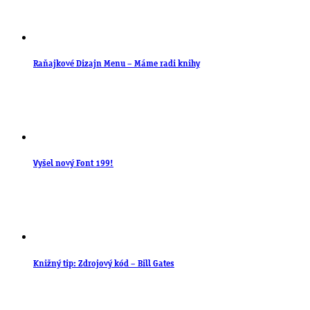
Raňajkové Dizajn Menu – Máme radi knihy
Vyšel nový Font 199!
Knižný tip: Zdrojový kód – Bill Gates