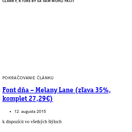
ČLÁNKY, KTORÉ BY SA VÁM MOHLI PÁČIŤ
POKRAČOVANIE ČLÁNKU
Font dňa – Melany Lane (zľava 35%,
komplet 27,29€)
12. augusta 2015
k dispozícii vo všetkých štýloch