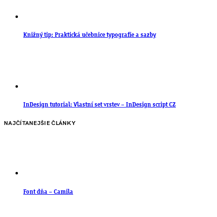
Knižný tip: Praktická učebnice typografie a sazby
InDesign tutorial: Vlastní set vrstev – InDesign script CZ
NAJČÍTANEJŠIE ČLÁNKY
Font dňa – Camila