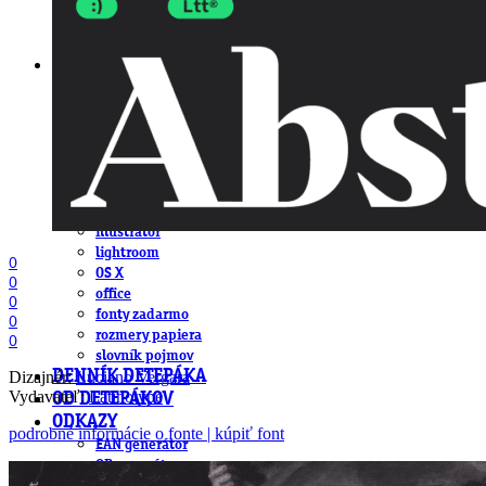
DeTePe [dtp]
ZÁKAZKY
FREE
NÁVODY
základy DTP
pre klientov
pdf, ps, acrobat, distiller
fonty, písmo, typografia
farby a color management návody
indesign
photoshop
illustrator
lightroom
0
OS X
0
office
0
fonty zadarmo
0
rozmery papiera
0
slovník pojmov
DENNÍK DETEPÁKA
Dizajnér:
Luciano Vergara
Vydavateľ:
Latinotype
OD DETEPÁKOV
ODKAZY
podrobné informácie o fonte | kúpiť font
EAN generátor
QR generátor