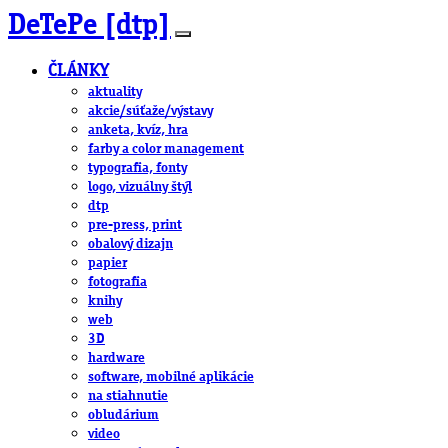
DeTePe [dtp]
ČLÁNKY
aktuality
akcie/súťaže/výstavy
anketa, kvíz, hra
farby a color management
typografia, fonty
logo, vizuálny štýl
dtp
pre-press, print
obalový dizajn
papier
fotografia
knihy
web
3D
hardware
software, mobilné aplikácie
na stiahnutie
obludárium
video