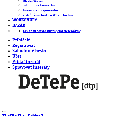
QR generátor
.cdr online konvertor
lorem ipsum generátor
zistiť názov fontu – What the Font
WORKSHOPY
BAZÁR
zaslať súbor do rubriky Od detepákov
Prihlásiť
Registrovať
Zabudnuté heslo
Účet
Pridať inzerát
Spravovať inzeráty