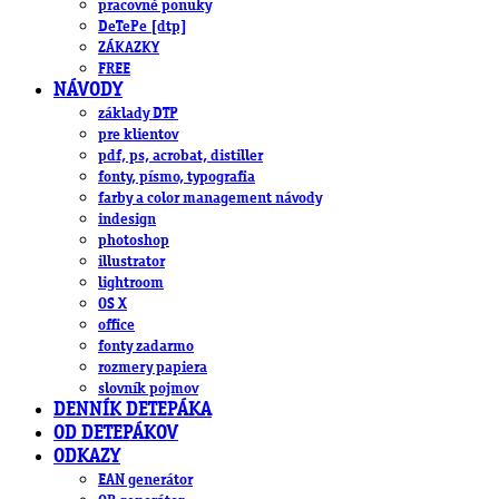
pracovné ponuky
DeTePe [dtp]
ZÁKAZKY
FREE
NÁVODY
základy DTP
pre klientov
pdf, ps, acrobat, distiller
fonty, písmo, typografia
farby a color management návody
indesign
photoshop
illustrator
lightroom
OS X
office
fonty zadarmo
rozmery papiera
slovník pojmov
DENNÍK DETEPÁKA
OD DETEPÁKOV
ODKAZY
EAN generátor