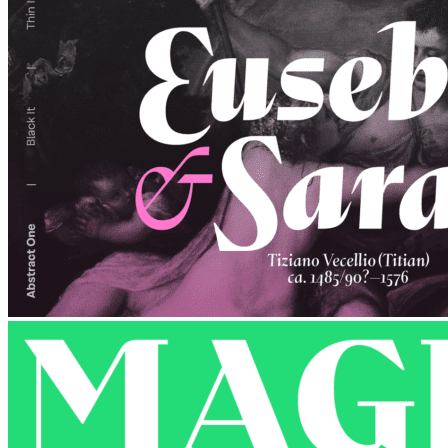
.cdr online konvertor
lorem ipsum generátor
zistiť názov fontu – What the Font
WORKSHOPY
BAZÁR
zaslať súbor do rubriky Od detepákov