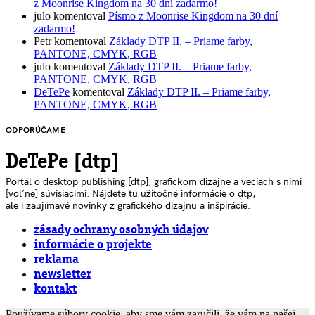
z Moonrise Kingdom na 30 dní zadarmo!
julo
komentoval
Písmo z Moonrise Kingdom na 30 dní
zadarmo!
Petr
komentoval
Základy DTP II. – Priame farby,
PANTONE, CMYK, RGB
julo
komentoval
Základy DTP II. – Priame farby,
PANTONE, CMYK, RGB
DeTePe
komentoval
Základy DTP II. – Priame farby,
PANTONE, CMYK, RGB
ODPORÚČAME
DeTePe [dtp]
Portál o desktop publishing [dtp], grafickom dizajne a veciach s nimi
[voľne] súvisiacimi. Nájdete tu užitočné informácie o dtp,
ale i zaujímavé novinky z grafického dizajnu a inšpirácie.
zásady ochrany osobných údajov
informácie o projekte
reklama
newsletter
kontakt
Používame súbory cookie, aby sme vám zaručili, že vám na našej