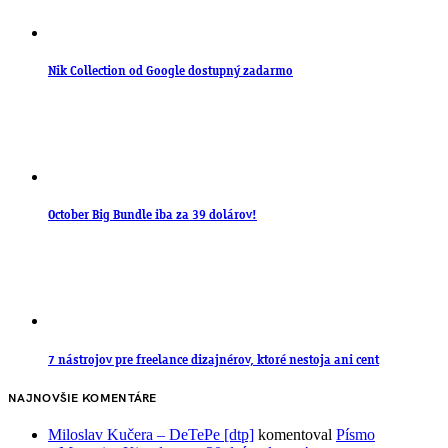
Nik Collection od Google dostupný zadarmo
October Big Bundle iba za 39 dolárov!
7 nástrojov pre freelance dizajnérov, ktoré nestoja ani cent
NAJNOVŠIE KOMENTÁRE
Miloslav Kučera – DeTePe [dtp]
komentoval
Písmo