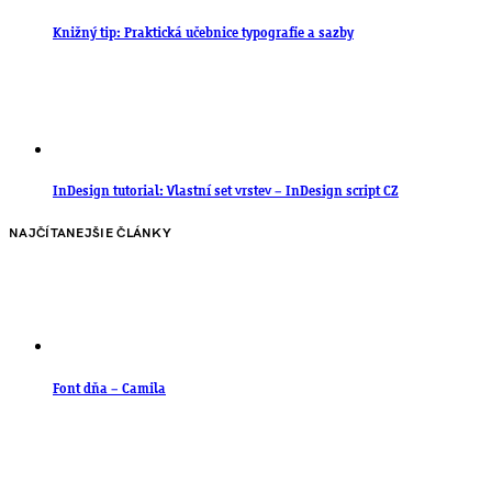
Knižný tip: Praktická učebnice typografie a sazby
InDesign tutorial: Vlastní set vrstev – InDesign script CZ
NAJČÍTANEJŠIE ČLÁNKY
Font dňa – Camila