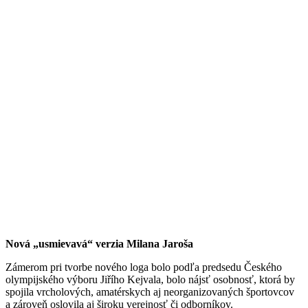
Nová „usmievavá“ verzia Milana Jaroša
Zámerom pri tvorbe nového loga bolo podľa predsedu Českého
olympijského výboru Jiřího Kejvala, bolo nájsť osobnosť, ktorá by
spojila vrcholových, amatérskych aj neorganizovaných športovcov
a zároveň oslovila aj široku verejnosť či odborníkov.