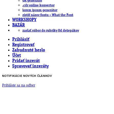
QR generátor
.cdr online konvertor
lorem ipsum generátor
zistiť názov fontu – What the Font
WORKSHOPY
BAZÁR
zaslať súbor do rubriky Od detepákov
Prihlásiť
Registrovať
Zabudnuté heslo
Účet
Pridať inzerát
Spravovať inzeráty
NOTIFIKÁCIE NOVÝCH ČLÁNKOV
Prihláste sa na odber