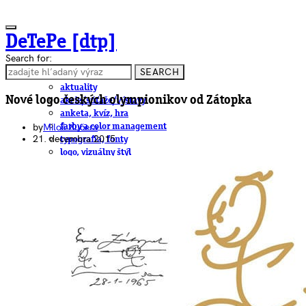
DeTePe [dtp]
Search for:
SEARCH
ČLÁNKY
aktuality
Nové logo českých olympionikov od Zátopka
akcie/súťaže/výstavy
anketa, kvíz, hra
by
Miloš Kučera
farby a color management
21. decembra 2015
typografia, fonty
logo, vizuálny štýl
dtp
pre-press, print
obalový dizajn
papier
fotografia
knihy
web
3D
hardware
software, mobilné aplikácie
na stiahnutie