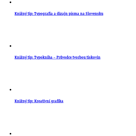
Knižný tip: Typografia a dizajn písma na Slovensku
Knižný tip: Typokniha – Průvodce tvorbou tiskovin
Knižný tip: Kreativní grafika