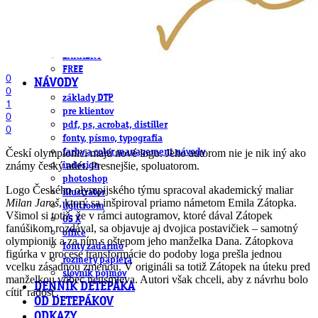
obludárium
video
pracovné ponuky
DeTePe [dtp]
ZÁKAZKY
FREE
0
NÁVODY
0
základy DTP
1
pre klientov
0
pdf, ps, acrobat, distiller
0
fonty, písmo, typografia
Českí olympionici majú nové logo. Jeho autorom nie je nik iný ako
farby a color management návody
známy český atlét. Presnejšie, spoluatorom.
indesign
photoshop
Logo Českého olympijského týmu spracoval akademický maliar
illustrator
Milan Jaroš
, ktorý sa inšpiroval priamo námetom Emila Zátopka.
lightroom
Všimol si totiž, že v rámci autogramov, ktoré dával Zátopek
OS X
fanúšikom rozdával, sa objavuje aj dvojica postavičiek – samotný
office
olympionik a za ním s oštepom jeho manželka Dana. Zátopkova
fonty zadarmo
figúrka v procese transformácie do podoby loga prešla jednou
rozmery papiera
vcelku zásadnou zmenou. V origináli sa totiž Zátopek na úteku pred
slovník pojmov
manželkou vôbec neusmieva. Autori však chceli, aby z návrhu bolo
DENNÍK DETEPÁKA
cítiť radosť.
OD DETEPÁKOV
ODKAZY