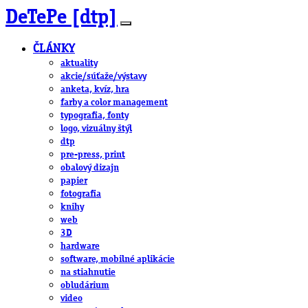
DeTePe [dtp]
ČLÁNKY
aktuality
akcie/súťaže/výstavy
anketa, kvíz, hra
farby a color management
typografia, fonty
logo, vizuálny štýl
dtp
pre-press, print
obalový dizajn
papier
fotografia
knihy
web
3D
hardware
software, mobilné aplikácie
na stiahnutie
obludárium
video