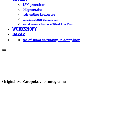
EAN generátor
QR generátor
.cdr online konvertor
lorem ipsum generátor
zistiť názov fontu – What the Font
WORKSHOPY
BAZÁR
zaslať súbor do rubriky Od detepákov
Originál zo Zátopokovho autogramu