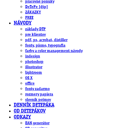
pracovné ponuky
DeTePe [dtp]
ZÁKAZKY
FREE
NÁVODY
základy DTP
pre klientov
pdf, ps, acrobat, distiller
fonty, písmo, typografia
farby a color management návody
indesign
photoshop
illustrator
lightroom
OS X
office
fonty zadarmo
rozmery papiera
slovník pojmov
DENNÍK DETEPÁKA
OD DETEPÁKOV
ODKAZY
EAN generátor