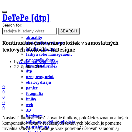
DeTePe [dtp]
Search for:
SEARCH
ČLÁNKY
aktuality
Kontinuálne číslovanie položiek v samostatných
akcie/súťaže/výstavy
anketa, kvíz, hra
textových blokoch v InDesigne
farby a color management
typografia, fonty
by
Waldemar Švábenský
logo, vizuálny štýl
22. apríla 2015
dtp
pre-press, print
obalový dizajn
0
papier
0
fotografia
0
knihy
0
web
0
3D
hardware
Nastaviť automatické číslovanie titulkov, položiek zoznamu a iných
software, mobilné aplikácie
komponentov textu v reťazených textových blokoch je pomerne
na stiahnutie
triviálna záležitosť. Často je však potrebné číslovať zaradom aj