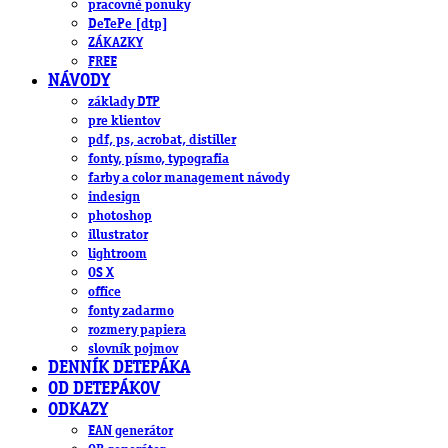
pracovné ponuky
DeTePe [dtp]
ZÁKAZKY
FREE
NÁVODY
základy DTP
pre klientov
pdf, ps, acrobat, distiller
fonty, písmo, typografia
farby a color management návody
indesign
photoshop
illustrator
lightroom
OS X
office
fonty zadarmo
rozmery papiera
slovník pojmov
DENNÍK DETEPÁKA
OD DETEPÁKOV
ODKAZY
EAN generátor