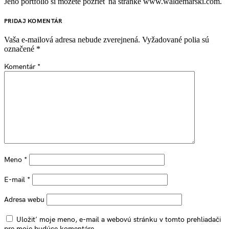
Jeho portfólio si môžete pozrieť na stránke www.waldemarski.com.
PRIDAJ KOMENTÁR
Vaša e-mailová adresa nebude zverejnená.
Vyžadované polia sú
označené
*
Komentár
*
Meno
*
E-mail
*
Adresa webu
Uložiť moje meno, e-mail a webovú stránku v tomto prehliadači
pre moje budúce komentáre.