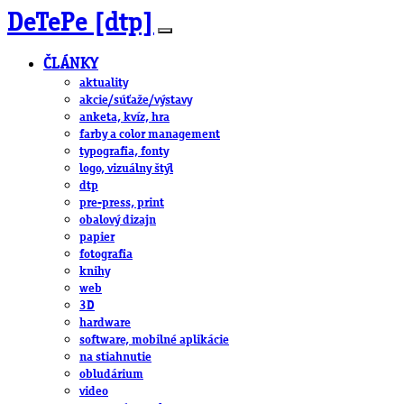
DeTePe [dtp]
ČLÁNKY
aktuality
akcie/súťaže/výstavy
anketa, kvíz, hra
farby a color management
typografia, fonty
logo, vizuálny štýl
dtp
pre-press, print
obalový dizajn
papier
fotografia
knihy
web
3D
hardware
software, mobilné aplikácie
na stiahnutie
obludárium
video