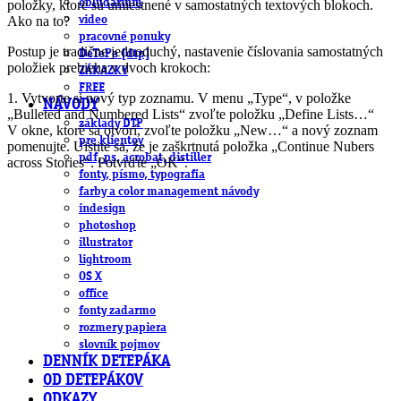
obludárium
položky, ktoré sú umiestnené v samostatných textových blokoch.
Ako na to?
video
pracovné ponuky
Postup je tradične jednoduchý, nastavenie číslovania samostatných
DeTePe [dtp]
položiek prebieha v dvoch krokoch:
ZÁKAZKY
FREE
1. Vytvorte si nový typ zoznamu. V menu „Type“, v položke
NÁVODY
„Bulleted and Numbered Lists“ zvoľte položku „Define Lists…“
základy DTP
V okne, ktoré sa otvorí, zvoľte položku „New…“ a nový zoznam
pre klientov
pomenujte. Uistite sa, že je zaškrtnutá položka „Continue Nubers
pdf, ps, acrobat, distiller
across Stories“. Potvrďte „OK“.
fonty, písmo, typografia
farby a color management návody
indesign
photoshop
illustrator
lightroom
OS X
office
fonty zadarmo
rozmery papiera
slovník pojmov
DENNÍK DETEPÁKA
OD DETEPÁKOV
ODKAZY