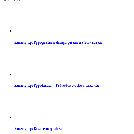
DETEPE TIP
Knižný tip: Typografia a dizajn písma na Slovensku
Knižný tip: Typokniha – Průvodce tvorbou tiskovin
Knižný tip: Kreativní grafika