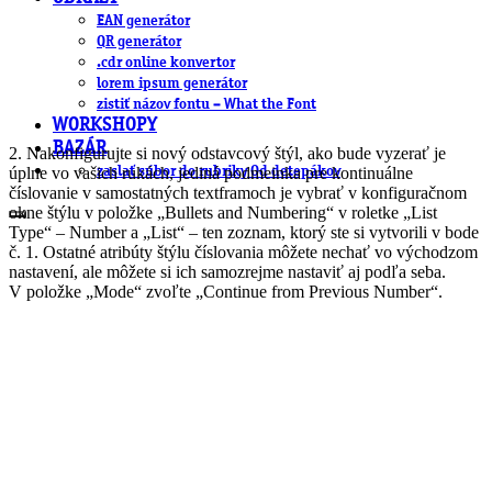
EAN generátor
QR generátor
.cdr online konvertor
lorem ipsum generátor
zistiť názov fontu – What the Font
WORKSHOPY
BAZÁR
2. Nakonfigurujte si nový odstavcový štýl, ako bude vyzerať je
úplne vo vašich rukách, jediná podmeinka pre kontinuálne
zaslať súbor do rubriky Od detepákov
číslovanie v samostatných textframoch je vybrať v konfiguračnom
okne štýlu v položke „Bullets and Numbering“ v roletke „List
Type“ – Number a „List“ – ten zoznam, ktorý ste si vytvorili v bode
č. 1. Ostatné atribúty štýlu číslovania môžete nechať vo východzom
nastavení, ale môžete si ich samozrejme nastaviť aj podľa seba.
V položke „Mode“ zvoľte „Continue from Previous Number“.