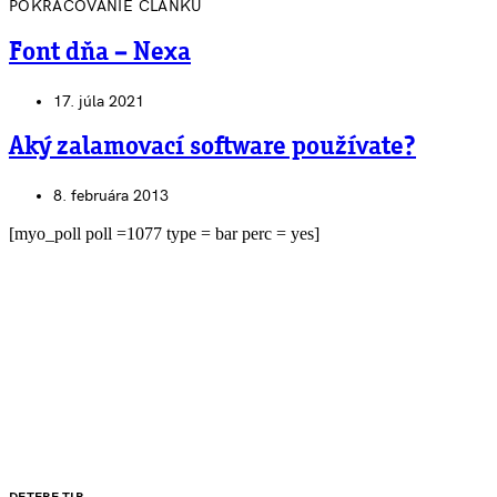
POKRAČOVANIE ČLÁNKU
Font dňa – Nexa
17. júla 2021
Aký zalamovací software používate?
8. februára 2013
[myo_poll poll =1077 type = bar perc = yes]