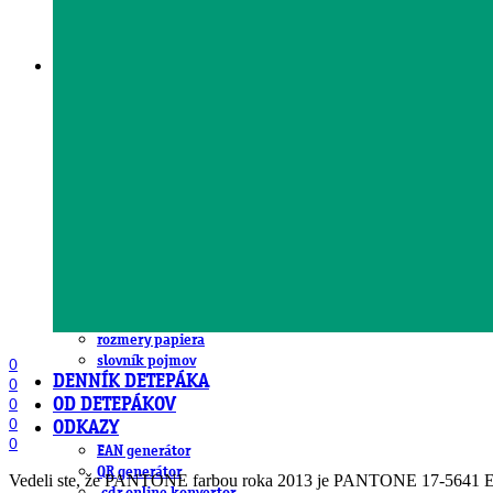
DeTePe [dtp]
ZÁKAZKY
FREE
NÁVODY
základy DTP
pre klientov
pdf, ps, acrobat, distiller
fonty, písmo, typografia
farby a color management návody
indesign
photoshop
illustrator
lightroom
OS X
office
fonty zadarmo
rozmery papiera
slovník pojmov
0
DENNÍK DETEPÁKA
0
0
OD DETEPÁKOV
0
ODKAZY
0
EAN generátor
QR generátor
Vedeli ste, že PANTONE farbou roka 2013 je PANTONE 17-5641 