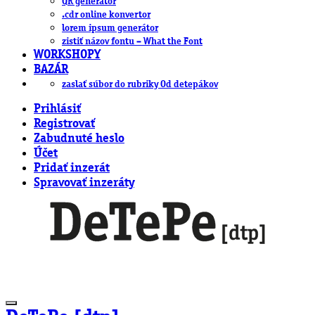
QR generátor
.cdr online konvertor
lorem ipsum generátor
zistiť názov fontu – What the Font
WORKSHOPY
BAZÁR
zaslať súbor do rubriky Od detepákov
Prihlásiť
Registrovať
Zabudnuté heslo
Účet
Pridať inzerát
Spravovať inzeráty