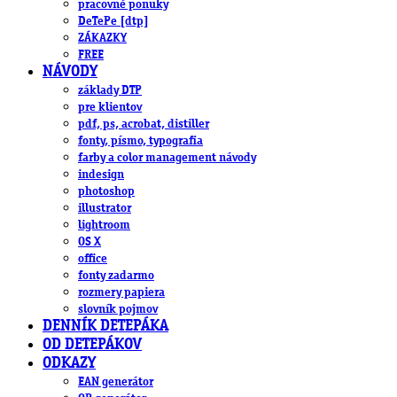
pracovné ponuky
DeTePe [dtp]
ZÁKAZKY
FREE
NÁVODY
základy DTP
pre klientov
pdf, ps, acrobat, distiller
fonty, písmo, typografia
farby a color management návody
indesign
photoshop
illustrator
lightroom
OS X
office
fonty zadarmo
rozmery papiera
slovník pojmov
DENNÍK DETEPÁKA
OD DETEPÁKOV
ODKAZY
EAN generátor