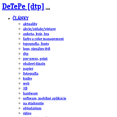
DeTePe [dtp]
ČLÁNKY
aktuality
akcie/súťaže/výstavy
anketa, kvíz, hra
farby a color management
typografia, fonty
logo, vizuálny štýl
dtp
pre-press, print
obalový dizajn
papier
fotografia
knihy
web
3D
hardware
software, mobilné aplikácie
na stiahnutie
obludárium
video