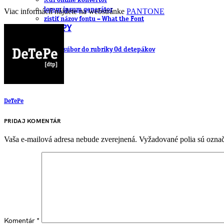
.cdr online konvertor
lorem ipsum generátor
Viac informácií nájdete na webstránke
PANTONE
zistiť názov fontu – What the Font
WORKSHOPY
BAZÁR
zaslať súbor do rubriky Od detepákov
DeTePe
PRIDAJ KOMENTÁR
Vaša e-mailová adresa nebude zverejnená.
Vyžadované polia sú ozna
Komentár
*