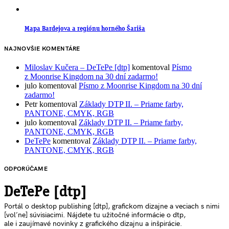
Mapa Bardejova a regiónu horného Šariša
NAJNOVŠIE KOMENTÁRE
Miloslav Kučera – DeTePe [dtp]
komentoval
Písmo
z Moonrise Kingdom na 30 dní zadarmo!
julo
komentoval
Písmo z Moonrise Kingdom na 30 dní
zadarmo!
Petr
komentoval
Základy DTP II. – Priame farby,
PANTONE, CMYK, RGB
julo
komentoval
Základy DTP II. – Priame farby,
PANTONE, CMYK, RGB
DeTePe
komentoval
Základy DTP II. – Priame farby,
PANTONE, CMYK, RGB
ODPORÚČAME
DeTePe [dtp]
Portál o desktop publishing [dtp], grafickom dizajne a veciach s nimi
[voľne] súvisiacimi. Nájdete tu užitočné informácie o dtp,
ale i zaujímavé novinky z grafického dizajnu a inšpirácie.