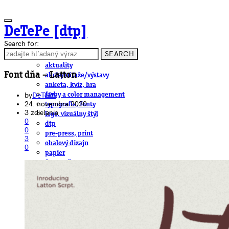
DeTePe [dtp]
Search for:
SEARCH
ČLÁNKY
aktuality
Font dňa – Latton
akcie/súťaže/výstavy
anketa, kvíz, hra
by
DeTePe
farby a color management
24. novembra 2020
typografia, fonty
3 zdielania
logo, vizuálny štýl
0
dtp
0
pre-press, print
3
obalový dizajn
0
papier
fotografia
knihy
web
3D
hardware
software, mobilné aplikácie
na stiahnutie