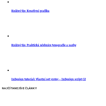
Knižný tip: Kreativní grafika
Knižný tip: Praktická učebnice typografie a sazby
InDesign tutorial: Vlastní set vrstev – InDesign script CZ
NAJČÍTANEJŠIE ČLÁNKY