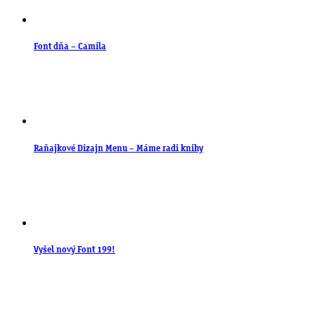
Font dňa – Camila
Raňajkové Dizajn Menu – Máme radi knihy
Vyšel nový Font 199!