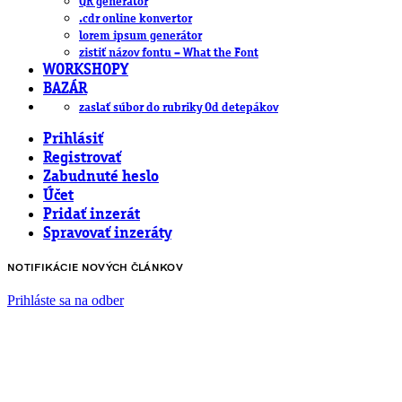
QR generátor
.cdr online konvertor
lorem ipsum generátor
zistiť názov fontu – What the Font
WORKSHOPY
BAZÁR
zaslať súbor do rubriky Od detepákov
Prihlásiť
Registrovať
Zabudnuté heslo
Účet
Pridať inzerát
Spravovať inzeráty
NOTIFIKÁCIE NOVÝCH ČLÁNKOV
Prihláste sa na odber