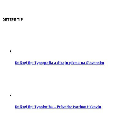
DETEPE TIP
Knižný tip: Typografia a dizajn písma na Slovensku
Knižný tip: Typokniha – Průvodce tvorbou tiskovin