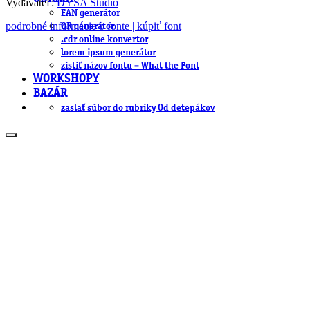
Vydavateľ:
DYSA Studio
EAN generátor
podrobné informácie o fonte | kúpiť font
QR generátor
.cdr online konvertor
lorem ipsum generátor
zistiť názov fontu – What the Font
WORKSHOPY
BAZÁR
zaslať súbor do rubriky Od detepákov