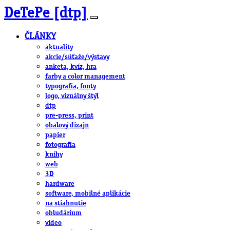
DeTePe [dtp]
ČLÁNKY
aktuality
akcie/súťaže/výstavy
anketa, kvíz, hra
farby a color management
typografia, fonty
logo, vizuálny štýl
dtp
pre-press, print
obalový dizajn
papier
fotografia
knihy
web
3D
hardware
software, mobilné aplikácie
na stiahnutie
obludárium
video