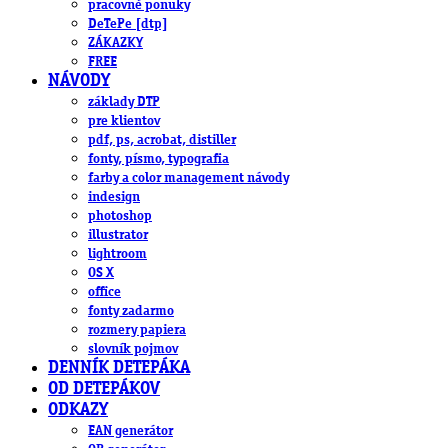
pracovné ponuky
DeTePe [dtp]
ZÁKAZKY
FREE
NÁVODY
základy DTP
pre klientov
pdf, ps, acrobat, distiller
fonty, písmo, typografia
farby a color management návody
indesign
photoshop
illustrator
lightroom
OS X
office
fonty zadarmo
rozmery papiera
slovník pojmov
DENNÍK DETEPÁKA
OD DETEPÁKOV
ODKAZY
EAN generátor