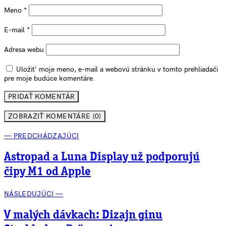
Meno
*
E-mail
*
Adresa webu
Uložiť moje meno, e-mail a webovú stránku v tomto prehliadači
pre moje budúce komentáre.
ZOBRAZIŤ KOMENTÁRE (0)
— PREDCHÁDZAJÚCI
Astropad a Luna Display už podporujú
čipy M1 od Apple
NÁSLEDUJÚCI —
V malých dávkach: Dizajn ginu