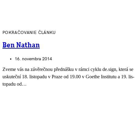
POKRAČOVANIE ČLÁNKU
Ben Nathan
16. novembra 2014
Zveme vás na závě­reč­nou před­nášku v rámci cyklu de.sign, která se
usku­teční 18. lis­to­padu v Praze od 19.00 v Goethe Insti­tutu a 19. lis­
to­padu od…