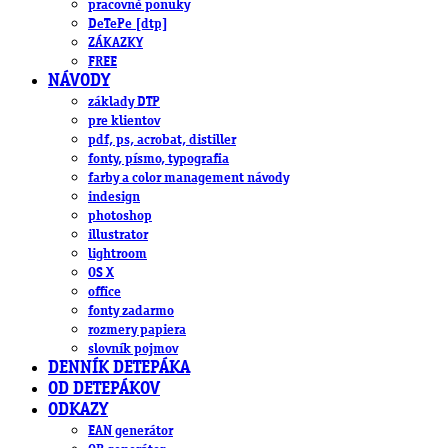
pracovné ponuky
DeTePe [dtp]
ZÁKAZKY
FREE
NÁVODY
základy DTP
pre klientov
pdf, ps, acrobat, distiller
fonty, písmo, typografia
farby a color management návody
indesign
photoshop
illustrator
lightroom
OS X
office
fonty zadarmo
rozmery papiera
slovník pojmov
DENNÍK DETEPÁKA
OD DETEPÁKOV
ODKAZY
EAN generátor