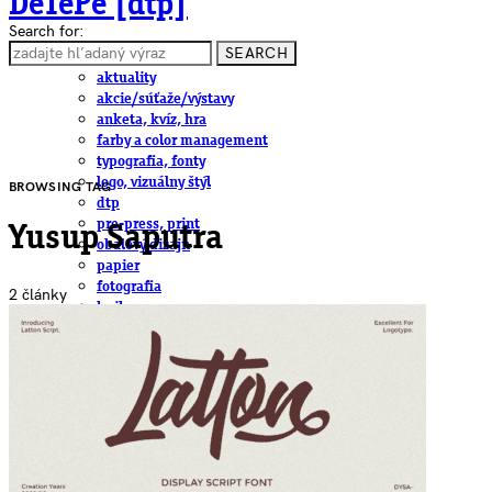
DeTePe [dtp]
Search for:
SEARCH
ČLÁNKY
aktuality
akcie/súťaže/výstavy
anketa, kvíz, hra
farby a color management
typografia, fonty
logo, vizuálny štýl
BROWSING TAG
dtp
pre-press, print
Yusup Saputra
obalový dizajn
papier
fotografia
2 články
knihy
web
3D
hardware
software, mobilné aplikácie
na stiahnutie
obludárium
video
pracovné ponuky