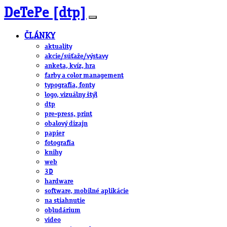
DeTePe [dtp]
ČLÁNKY
aktuality
akcie/súťaže/výstavy
anketa, kvíz, hra
farby a color management
typografia, fonty
logo, vizuálny štýl
dtp
pre-press, print
obalový dizajn
papier
fotografia
knihy
web
3D
hardware
software, mobilné aplikácie
na stiahnutie
obludárium
video