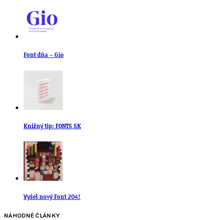
Font dňa – Gio
Knižný tip: FONTS SK
Vyšel nový Font 204!
NÁHODNÉ ČLÁNKY