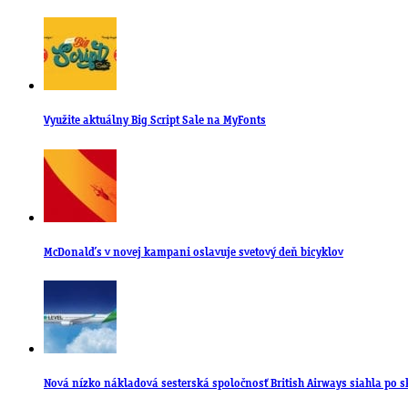
Využite aktuálny Big Script Sale na MyFonts
McDonald’s v novej kampani oslavuje svetový deň bicyklov
Nová nízko nákladová sesterská spoločnosť British Airways siahla po