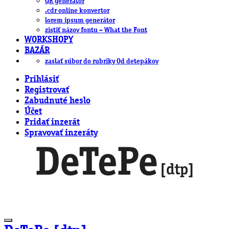
QR generátor
.cdr online konvertor
lorem ipsum generátor
zistiť názov fontu – What the Font
WORKSHOPY
BAZÁR
zaslať súbor do rubriky Od detepákov
Prihlásiť
Registrovať
Zabudnuté heslo
Účet
Pridať inzerát
Spravovať inzeráty