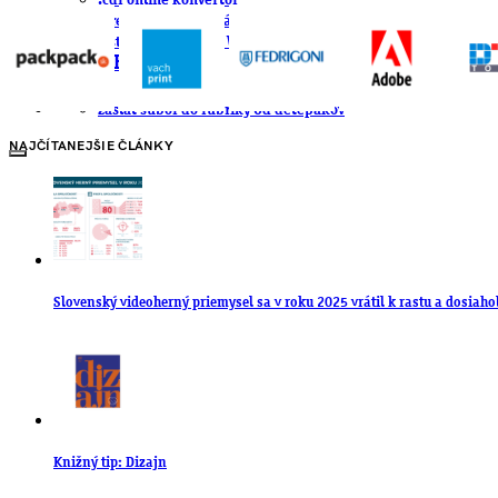
.cdr online konvertor
lorem ipsum generátor
zistiť názov fontu – What the Font
WORKSHOPY
BAZÁR
zaslať súbor do rubriky Od detepákov
NAJČÍTANEJŠIE ČLÁNKY
Slovenský videoherný priemysel sa v roku 2025 vrátil k rastu a dosiaho
Knižný tip: Dizajn