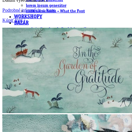
Dátum vytvorenia: 2015
.cdr online konvertor
lorem ipsum generátor
Podrobné informácie o fonte
zistiť názov fontu – What the Font
WORKSHOPY
Kúpiť font
BAZÁR
zaslať súbor do rubriky Od detepákov