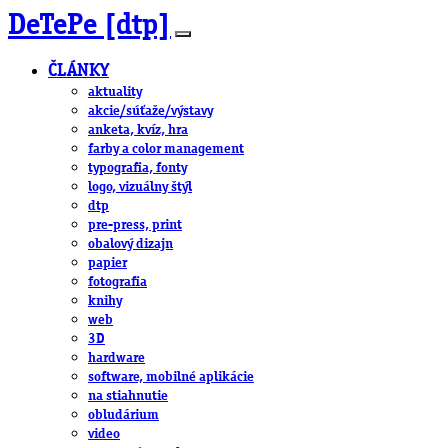
DeTePe [dtp]
ČLÁNKY
aktuality
akcie/súťaže/výstavy
anketa, kvíz, hra
farby a color management
typografia, fonty
logo, vizuálny štýl
dtp
pre-press, print
obalový dizajn
papier
fotografia
knihy
web
3D
hardware
software, mobilné aplikácie
na stiahnutie
obludárium
video