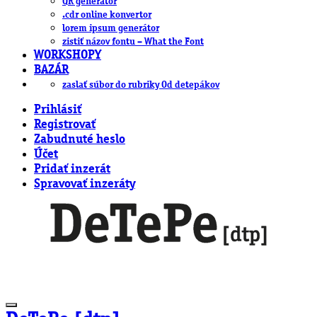
QR generátor
.cdr online konvertor
lorem ipsum generátor
zistiť názov fontu – What the Font
WORKSHOPY
BAZÁR
zaslať súbor do rubriky Od detepákov
Prihlásiť
Registrovať
Zabudnuté heslo
Účet
Pridať inzerát
Spravovať inzeráty