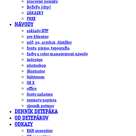
pracovné ponuky
DeTePe [dtp]
ZÁKAZKY
FREE
NÁVODY
základy DTP
pre klientov
pdf, ps, acrobat, distiller
fonty, písmo, typografia
farby a color management návody
indesign
photoshop
illustrator
lightroom
OS X
office
fonty zadarmo
rozmery papiera
slovník pojmov
DENNÍK DETEPÁKA
OD DETEPÁKOV
ODKAZY
EAN generátor