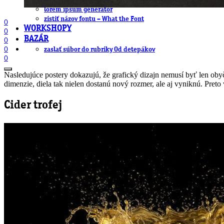
.cdr online konvertor
lorem ipsum generátor
zistiť názov fontu – What the Font
0
WORKSHOPY
0
BAZÁR
0
0
zaslať súbor do rubriky Od detepákov
0
Nasledujúce postery dokazujú, že grafický dizajn nemusí byť len oby
dimenzie, diela tak nielen dostanú nový rozmer, ale aj vyniknú. Pr
Cider trofej