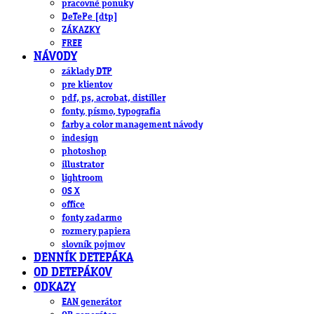
pracovné ponuky
DeTePe [dtp]
ZÁKAZKY
FREE
NÁVODY
základy DTP
pre klientov
pdf, ps, acrobat, distiller
fonty, písmo, typografia
farby a color management návody
indesign
photoshop
illustrator
lightroom
OS X
office
fonty zadarmo
rozmery papiera
slovník pojmov
DENNÍK DETEPÁKA
OD DETEPÁKOV
ODKAZY
EAN generátor