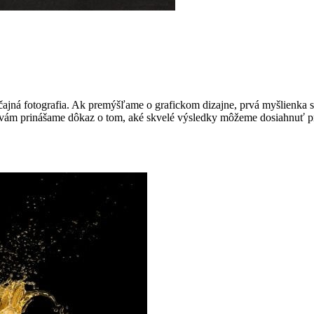
čajná fotografia. Ak premýšľame o grafickom dizajne, prvá myšlienka s
eto vám prinášame dôkaz o tom, aké skvelé výsledky môžeme dosiahnuť 