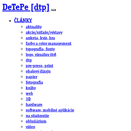
DeTePe [dtp]
ČLÁNKY
aktuality
akcie/súťaže/výstavy
anketa, kvíz, hra
farby a color management
typografia, fonty
logo, vizuálny štýl
dtp
pre-press, print
obalový dizajn
papier
fotografia
knihy
web
3D
hardware
software, mobilné aplikácie
na stiahnutie
obludárium
video