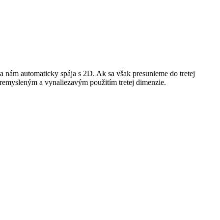
a nám automaticky spája s 2D. Ak sa však presunieme do tretej
premysleným a vynaliezavým použitím tretej dimenzie.