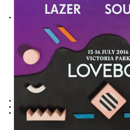
DeTePe [dtp]
ZÁKAZKY
FREE
NÁVODY
základy DTP
pre klientov
pdf, ps, acrobat, distiller
fonty, písmo, typografia
farby a color management návody
indesign
photoshop
illustrator
lightroom
OS X
office
fonty zadarmo
rozmery papiera
slovník pojmov
DENNÍK DETEPÁKA
OD DETEPÁKOV
ODKAZY
EAN generátor
QR generátor