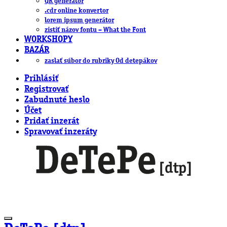
QR generátor
.cdr online konvertor
lorem ipsum generátor
zistiť názov fontu – What the Font
WORKSHOPY
BAZÁR
zaslať súbor do rubriky Od detepákov
Prihlásiť
Registrovať
Zabudnuté heslo
Účet
Pridať inzerát
Spravovať inzeráty