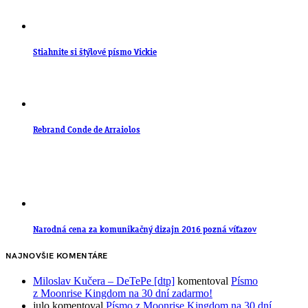
Stiahnite si štýlové písmo Vickie
Rebrand Conde de Arraiolos
Narodná cena za komunikačný dizajn 2016 pozná víťazov
NAJNOVŠIE KOMENTÁRE
Miloslav Kučera – DeTePe [dtp]
komentoval
Písmo
z Moonrise Kingdom na 30 dní zadarmo!
julo
komentoval
Písmo z Moonrise Kingdom na 30 dní