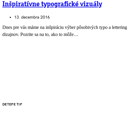
Inšpiratívne typografické vizuály
13. decembra 2016
Dnes pre vás máme na inšpiráciu výber pôsobivých typo a lettering
dizajnov. Pozrite sa na to, ako to môže…
DETEPE TIP