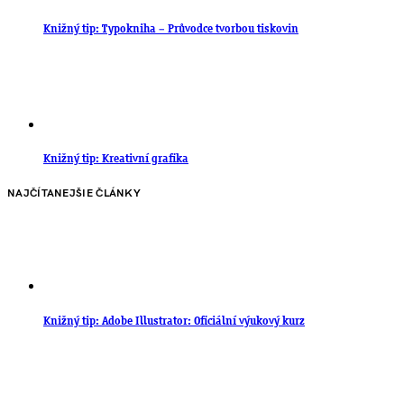
Knižný tip: Typokniha – Průvodce tvorbou tiskovin
Knižný tip: Kreativní grafika
NAJČÍTANEJŠIE ČLÁNKY
Knižný tip: Adobe Illustrator: Oficiální výukový kurz