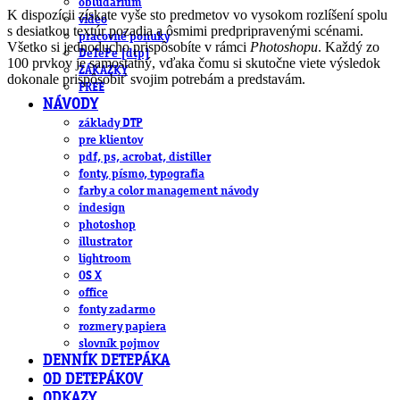
obludárium
K dispozícii získate vyše sto predmetov vo vysokom rozlíšení spolu
video
s desiatkou textúr pozadia a ôsmimi predpripravenými scénami.
pracovné ponuky
Všetko si jednoducho prispôsobíte v rámci
Photoshopu
. Každý zo
DeTePe [dtp]
100 prvkov je samostatný, vďaka čomu si skutočne viete výsledok
ZÁKAZKY
dokonale prispôsobiť svojim potrebám a predstavám.
FREE
NÁVODY
základy DTP
pre klientov
pdf, ps, acrobat, distiller
fonty, písmo, typografia
farby a color management návody
indesign
photoshop
illustrator
lightroom
OS X
office
fonty zadarmo
rozmery papiera
slovník pojmov
DENNÍK DETEPÁKA
OD DETEPÁKOV
ODKAZY