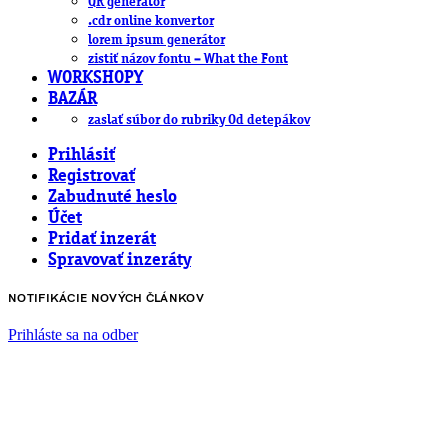
QR generátor
.cdr online konvertor
lorem ipsum generátor
zistiť názov fontu – What the Font
WORKSHOPY
BAZÁR
zaslať súbor do rubriky Od detepákov
Prihlásiť
Registrovať
Zabudnuté heslo
Účet
Pridať inzerát
Spravovať inzeráty
NOTIFIKÁCIE NOVÝCH ČLÁNKOV
Prihláste sa na odber