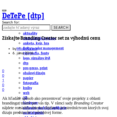
DeTePe [dtp]
Search for:
SEARCH
ČLÁNKY
aktuality
Získajte Branding Creator set za výhodnú cenu
akcie/súťaže/výstavy
anketa, kvíz, hra
by
Miloš Kučera
farby a color management
6. júna 2016
typografia, fonty
logo, vizuálny štýl
dtp
pre-press, print
0
obalový dizajn
0
papier
1
fotografia
0
knihy
0
web
Ak hľadáte spôsob ako prezentovať svoje projekty z oblasti
3D
brandingu, máme pre vás tip. V rámci sady
Branding Creator
hardware
nájdete rozsiahlu zbierku objektov, prostredníctvom ktorých svoj
software, mobilné aplikácie
dizajn predstavíte v pôsobivej forme.
na stiahnutie