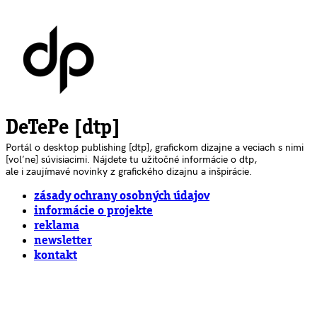
DeTePe [dtp]
Portál o desktop publishing [dtp], grafickom dizajne a veciach s nimi
[voľne] súvisiacimi. Nájdete tu užitočné informácie o dtp,
ale i zaujímavé novinky z grafického dizajnu a inšpirácie.
zásady ochrany osobných údajov
informácie o projekte
reklama
newsletter
kontakt