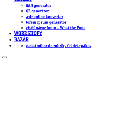
EAN generátor
QR generátor
.cdr online konvertor
lorem ipsum generátor
zistiť názov fontu – What the Font
WORKSHOPY
BAZÁR
zaslať súbor do rubriky Od detepákov