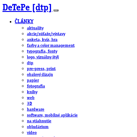
DeTePe [dtp]
ČLÁNKY
aktuality
akcie/súťaže/výstavy
anketa, kvíz, hra
farby a color management
typografia, fonty
logo, vizuálny štýl
dtp
pre-press, print
obalový dizajn
papier
fotografia
knihy
web
3D
hardware
software, mobilné aplikácie
na stiahnutie
obludárium
video