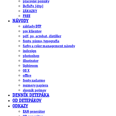
pracovné ponuky
DeTePe [dtp]
ZÁKAZKY
FREE
NÁVODY
základy DTP
pre klientov
pdf, ps, acrobat, distiller
fonty, písmo, typografia
farby a color management návody
indesign
photoshop
illustrator
lightroom
OS X
office
fonty zadarmo
rozmery papiera
slovník pojmov
DENNÍK DETEPÁKA
OD DETEPÁKOV
ODKAZY
EAN generátor