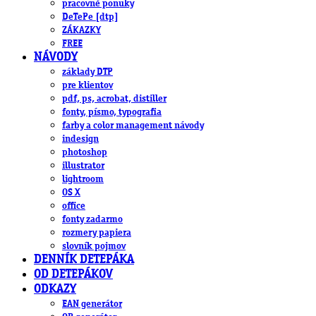
pracovné ponuky
DeTePe [dtp]
ZÁKAZKY
FREE
NÁVODY
základy DTP
pre klientov
pdf, ps, acrobat, distiller
fonty, písmo, typografia
farby a color management návody
indesign
photoshop
illustrator
lightroom
OS X
office
fonty zadarmo
rozmery papiera
slovník pojmov
DENNÍK DETEPÁKA
OD DETEPÁKOV
ODKAZY
EAN generátor