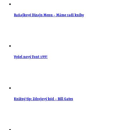
Raňajkové Dizajn Menu – Máme radi knihy
Vyšel nový Font 199!
Knižný tip: Zdrojový kód – Bill Gates