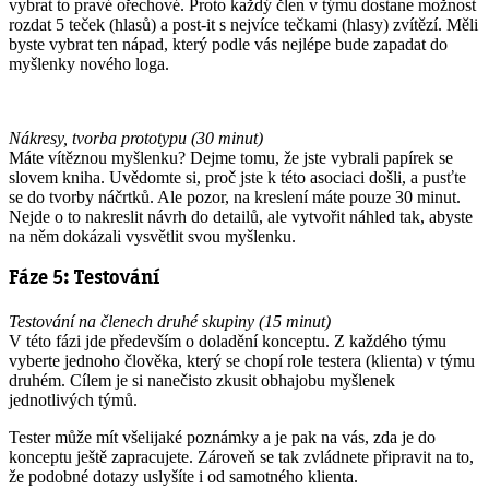
vybrat to pravé ořechové. Proto každý člen v týmu dostane možnost
rozdat 5 teček (hlasů) a post-it s nejvíce tečkami (hlasy) zvítězí. Měli
byste vybrat ten nápad, který podle vás nejlépe bude zapadat do
myšlenky nového loga.
Nákresy, tvorba prototypu (30 minut)
Máte vítěznou myšlenku? Dejme tomu, že jste vybrali papírek se
slovem kniha. Uvědomte si, proč jste k této asociaci došli, a pusťte
se do tvorby náčrtků. Ale pozor, na kreslení máte pouze 30 minut.
Nejde o to nakreslit návrh do detailů, ale vytvořit náhled tak, abyste
na něm dokázali vysvětlit svou myšlenku.
Fáze 5: Testování
Testování na členech druhé skupiny (15 minut)
V této fázi jde především o doladění konceptu. Z každého týmu
vyberte jednoho člověka, který se chopí role testera (klienta) v týmu
druhém. Cílem je si nanečisto zkusit obhajobu myšlenek
jednotlivých týmů.
Tester může mít všelijaké poznámky a je pak na vás, zda je do
konceptu ještě zapracujete. Zároveň se tak zvládnete připravit na to,
že podobné dotazy uslyšíte i od samotného klienta.