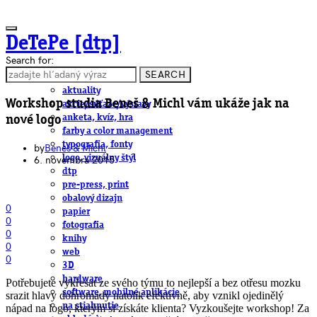
DeTePe [dtp]
Search for:
SEARCH
ČLÁNKY
aktuality
Workshop studia Beneš & Michl vám ukáže jak na
akcie/súťaže/výstavy
anketa, kvíz, hra
nové logo
farby a color management
typografia, fonty
by
Beneš & Michl
logo, vizuálny štýl
6. novembra 2015
dtp
pre-press, print
obalový dizajn
0
papier
0
fotografia
0
knihy
0
web
0
3D
hardware
Potřebujete vykřesat ze svého týmu to nejlepší a bez otřesu mozku
software, mobilné aplikácie
srazit hlavy dohromady natolik efektivně, aby vznikl ojedinělý
na stiahnutie
nápad na logo, kterým si získáte klienta? Vyzkoušejte workshop! Za