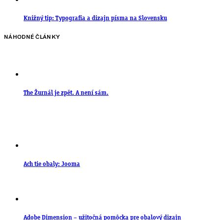
Knižný tip: Typografia a dizajn písma na Slovensku
NÁHODNÉ ČLÁNKY
The Žurnál je zpět. A není sám.
Ach tie obaly: Jooma
Adobe Dimension – užitočná pomôcka pre obalový dizajn