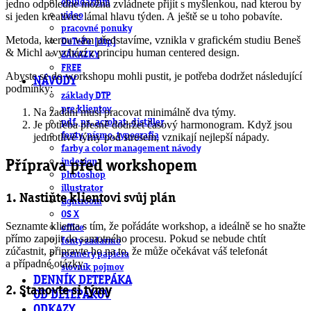
obludárium
jedno odpoledne možná zvládnete přijít s myšlenkou, nad kterou by
si jeden kreativec lámal hlavu týden. A ještě se u toho pobavíte.
video
pracovné ponuky
Metoda, kterou vám představíme, vznikla v grafickém studiu Beneš
DeTePe [dtp]
& Michl a vychází z principu human centered design.
ZÁKAZKY
FREE
Abyste se do workshopu mohli pustit, je potřeba dodržet následující
NÁVODY
podmínky:
základy DTP
pre klientov
Na zadání musí pracovat minimálně dva týmy.
pdf, ps, acrobat, distiller
Je potřeba přesně dodržet časový harmonogram. Když jsou
fonty, písmo, typografia
jednotlivé týmy pod stresem, vznikají nejlepší nápady.
farby a color management návody
indesign
Příprava před workshopem
photoshop
illustrator
1. Nastiňte klientovi svůj plán
lightroom
OS X
Seznamte klienta s tím, že pořádáte workshop, a ideálně se ho snažte
office
přímo zapojit do samotného procesu. Pokud se nebude chtít
fonty zadarmo
zúčastnit, připravte ho na to, že může očekávat váš telefonát
rozmery papiera
a případné otázky.
slovník pojmov
DENNÍK DETEPÁKA
2. Stanovte si týmy
OD DETEPÁKOV
ODKAZY