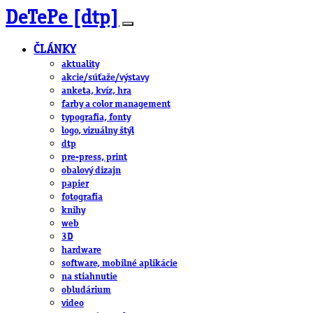
DeTePe [dtp]
ČLÁNKY
aktuality
akcie/súťaže/výstavy
anketa, kvíz, hra
farby a color management
typografia, fonty
logo, vizuálny štýl
dtp
pre-press, print
obalový dizajn
papier
fotografia
knihy
web
3D
hardware
software, mobilné aplikácie
na stiahnutie
obludárium
video