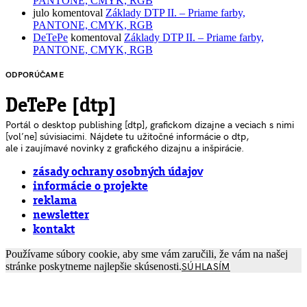
PANTONE, CMYK, RGB
julo
komentoval
Základy DTP II. – Priame farby,
PANTONE, CMYK, RGB
DeTePe
komentoval
Základy DTP II. – Priame farby,
PANTONE, CMYK, RGB
ODPORÚČAME
DeTePe [dtp]
Portál o desktop publishing [dtp], grafickom dizajne a veciach s nimi
[voľne] súvisiacimi. Nájdete tu užitočné informácie o dtp,
ale i zaujímavé novinky z grafického dizajnu a inšpirácie.
zásady ochrany osobných údajov
informácie o projekte
reklama
newsletter
kontakt
Používame súbory cookie, aby sme vám zaručili, že vám na našej
stránke poskytneme najlepšie skúsenosti.
SÚHLASÍM