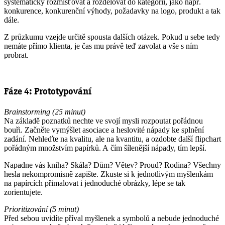
systematicky rozmisťovat a rozdělovat do kategorií, jako např.
konkurence, konkurenční výhody, požadavky na logo, produkt a tak
dále.
Z průzkumu vzejde určitě spousta dalších otázek. Pokud u sebe tedy
nemáte přímo klienta, je čas mu právě teď zavolat a vše s ním
probrat.
Fáze 4: Prototypování
Brainstorming (25 minut)
Na základě poznatků nechte ve svojí mysli rozpoutat pořádnou
bouři. Začněte vymýšlet asociace a heslovité nápady ke splnění
zadání. Nehleďte na kvalitu, ale na kvantitu, a ozdobte další flipchart
pořádným množstvím papírků. A čím šílenější nápady, tím lepší.
Napadne vás kniha? Skála? Dům? Větev? Proud? Rodina? Všechny
hesla nekompromisně zapište. Zkuste si k jednotlivým myšlenkám
na papírcích přimalovat i jednoduché obrázky, lépe se tak
zorientujete.
Prioritizování (5 minut)
Před sebou uvidíte příval myšlenek a symbolů a nebude jednoduché