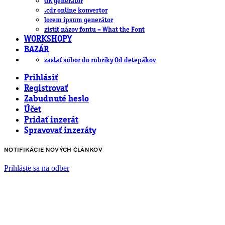
QR generátor
.cdr online konvertor
lorem ipsum generátor
zistiť názov fontu – What the Font
WORKSHOPY
BAZÁR
zaslať súbor do rubriky Od detepákov
Prihlásiť
Registrovať
Zabudnuté heslo
Účet
Pridať inzerát
Spravovať inzeráty
NOTIFIKÁCIE NOVÝCH ČLÁNKOV
Prihláste sa na odber