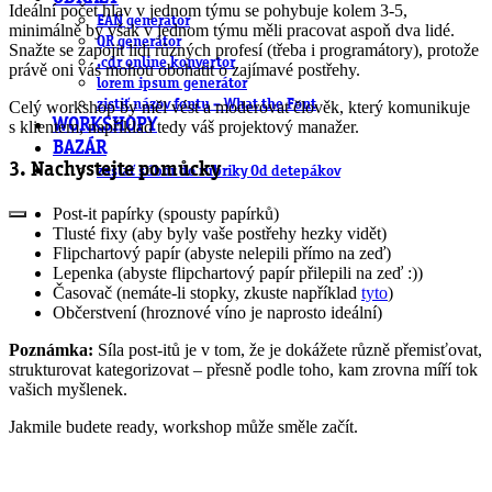
Ideální počet hlav v jednom týmu se pohybuje kolem 3-5,
EAN generátor
minimálně by však v jednom týmu měli pracovat aspoň dva lidé.
QR generátor
Snažte se zapojit lidi různých profesí (třeba i programátory), protože
.cdr online konvertor
právě oni vás mohou obohatit o zajímavé postřehy.
lorem ipsum generátor
zistiť názov fontu – What the Font
Celý workshop by měl vést a moderovat člověk, který komunikuje
WORKSHOPY
s klientem, například tedy váš projektový manažer.
BAZÁR
3. Nachystejte pomůcky
zaslať súbor do rubriky Od detepákov
Post-it papírky (spousty papírků)
Tlusté fixy (aby byly vaše postřehy hezky vidět)
Flipchartový papír (abyste nelepili přímo na zeď)
Lepenka (abyste flipchartový papír přilepili na zeď :))
Časovač (nemáte-li stopky, zkuste například
tyto
)
Občerstvení (hroznové víno je naprosto ideální)
Poznámka:
Síla post-itů je v tom, že je dokážete různě přemisťovat,
strukturovat kategorizovat – přesně podle toho, kam zrovna míří tok
vašich myšlenek.
Jakmile budete ready, workshop může směle začít.