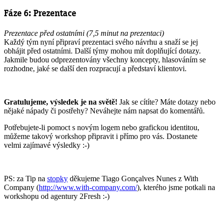
Fáze 6: Prezentace
Prezentace před ostatními (7,5 minut na prezentaci)
Každý tým nyní připraví prezentaci svého návrhu a snaží se jej
obhájit před ostatními. Další týmy mohou mít doplňující dotazy.
Jakmile budou odprezentovány všechny koncepty, hlasováním se
rozhodne, jaké se další den rozpracují a představí klientovi.
Gratulujeme, výsledek je na světě!
Jak se cítíte? Máte dotazy nebo
nějaké nápady či postřehy? Neváhejte nám napsat do komentářů.
Potřebujete-li pomoct s novým logem nebo grafickou identitou,
můžeme takový workshop připravit i přímo pro vás. Dostanete
velmi zajímavé výsledky :-)
PS: za Tip na
stopky
děkujeme Tiago Gonçalves Nunes z With
Company (
http://www.with-company.com/
), kterého jsme potkali na
workshopu od agentury 2Fresh :-)