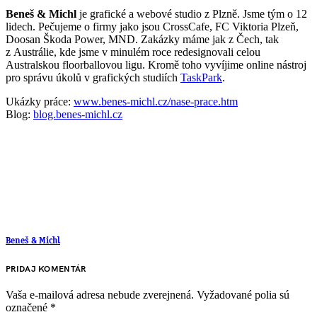
Beneš & Michl
je grafické a webové studio z Plzně. Jsme tým o 12
lidech. Pečujeme o firmy jako jsou CrossCafe, FC Viktoria Plzeň,
Doosan Škoda Power, MND. Zakázky máme jak z Čech, tak
z Austrálie, kde jsme v minulém roce redesignovali celou
Australskou floorballovou ligu. Kromě toho vyvíjime online nástroj
pro správu úkolů v grafických studiích
TaskPark
.
Ukázky práce:
www.benes-michl.cz/nase-prace.htm
Blog:
blog.benes-michl.cz
Beneš & Michl
PRIDAJ KOMENTÁR
Vaša e-mailová adresa nebude zverejnená.
Vyžadované polia sú
označené
*