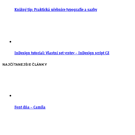
Knižný tip: Praktická učebnice typografie a sazby
InDesign tutorial: Vlastní set vrstev – InDesign script CZ
NAJČÍTANEJŠIE ČLÁNKY
Font dňa – Camila