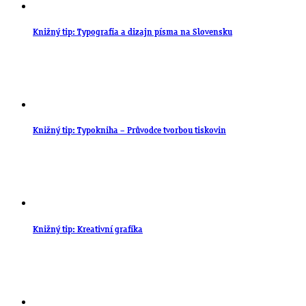
Knižný tip: Typografia a dizajn písma na Slovensku
Knižný tip: Typokniha – Průvodce tvorbou tiskovin
Knižný tip: Kreativní grafika