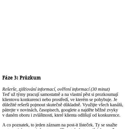
Fáze 3: Průzkum
Rešerše, zjišťování informací, ověření informací (30 minut)
Teď už týmy pracují samostatně a na vlastní pěst si prozkoumají
klientovu konkurenci nebo prostředí, ve kterém se pohybuje. Je
důležité rešerši pojmout skutečně důkladně. Využijte všech kanálů,
pátrejte v novinách, časopisech, googlete a najděte běžné zvyky
v daném oboru i zvláštnosti, které klienta odlišují od konkurence.
A co poznatek, to jeden záznam na post-it lísteček. Ty se snažte