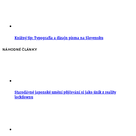
Knižný tip: Typografia a dizajn písma na Slovensku
NÁHODNÉ ČLÁNKY
Starodávné japonské umění půjčování si jako únik z reality
lockdownu