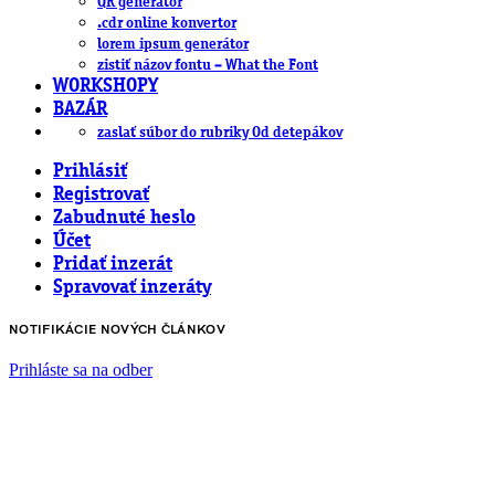
QR generátor
.cdr online konvertor
lorem ipsum generátor
zistiť názov fontu – What the Font
WORKSHOPY
BAZÁR
zaslať súbor do rubriky Od detepákov
Prihlásiť
Registrovať
Zabudnuté heslo
Účet
Pridať inzerát
Spravovať inzeráty
NOTIFIKÁCIE NOVÝCH ČLÁNKOV
Prihláste sa na odber