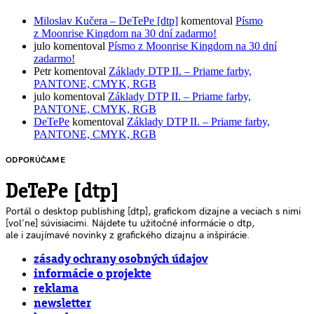
Miloslav Kučera – DeTePe [dtp]
komentoval
Písmo
z Moonrise Kingdom na 30 dní zadarmo!
julo
komentoval
Písmo z Moonrise Kingdom na 30 dní
zadarmo!
Petr
komentoval
Základy DTP II. – Priame farby,
PANTONE, CMYK, RGB
julo
komentoval
Základy DTP II. – Priame farby,
PANTONE, CMYK, RGB
DeTePe
komentoval
Základy DTP II. – Priame farby,
PANTONE, CMYK, RGB
ODPORÚČAME
DeTePe [dtp]
Portál o desktop publishing [dtp], grafickom dizajne a veciach s nimi
[voľne] súvisiacimi. Nájdete tu užitočné informácie o dtp,
ale i zaujímavé novinky z grafického dizajnu a inšpirácie.
zásady ochrany osobných údajov
informácie o projekte
reklama
newsletter