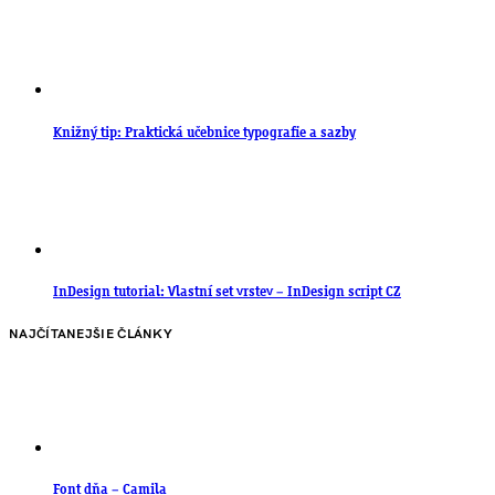
Knižný tip: Praktická učebnice typografie a sazby
InDesign tutorial: Vlastní set vrstev – InDesign script CZ
NAJČÍTANEJŠIE ČLÁNKY
Font dňa – Camila