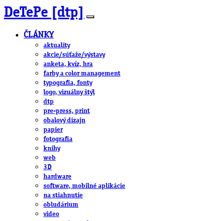
DeTePe [dtp]
ČLÁNKY
aktuality
akcie/súťaže/výstavy
anketa, kvíz, hra
farby a color management
typografia, fonty
logo, vizuálny štýl
dtp
pre-press, print
obalový dizajn
papier
fotografia
knihy
web
3D
hardware
software, mobilné aplikácie
na stiahnutie
obludárium
video