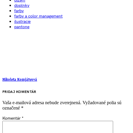
dizajn
doplnky
farby
farby a color management
ilustracie
pantone
Nikoleta Komjátyová
PRIDAJ KOMENTÁR
Vaša e-mailová adresa nebude zverejnená.
Vyžadované polia sú
označené
*
Komentár
*