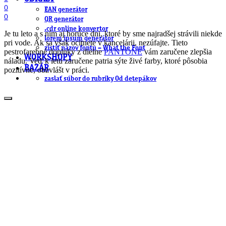
0
EAN generátor
0
QR generátor
.cdr online konvertor
Je tu leto a s ním aj horúce dni, ktoré by sme najradšej strávili niekde
lorem ipsum generátor
pri vode. Ak sa však ocitnete v kancelárii, nezúfajte. Tieto
zistiť názov fontu – What the Font
pestrofarebné doplnky z dielne
PANTONE
vám zaručene zlepšia
WORKSHOPY
náladu. Veď k letu zaručene patria sýte živé farby, ktoré pôsobia
BAZÁR
pozitívne, obzvlášt v práci.
zaslať súbor do rubriky Od detepákov