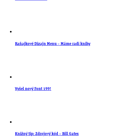
Raňajkové Dizajn Menu – Máme radi knihy
Vyšel nový Font 199!
Knižný tip: Zdrojový kód – Bill Gates