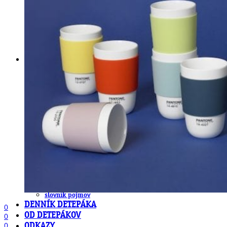
obludárium
video
pracovné ponuky
DeTePe [dtp]
ZÁKAZKY
FREE
NÁVODY
základy DTP
pre klientov
pdf, ps, acrobat, distiller
fonty, písmo, typografia
farby a color management návody
indesign
photoshop
illustrator
lightroom
OS X
office
fonty zadarmo
rozmery papiera
slovník pojmov
DENNÍK DETEPÁKA
0
OD DETEPÁKOV
0
0
ODKAZY