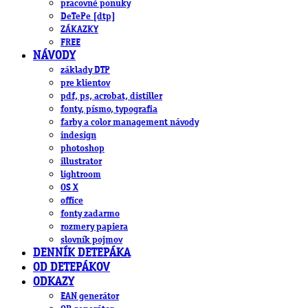
pracovné ponuky
DeTePe [dtp]
ZÁKAZKY
FREE
NÁVODY
základy DTP
pre klientov
pdf, ps, acrobat, distiller
fonty, písmo, typografia
farby a color management návody
indesign
photoshop
illustrator
lightroom
OS X
office
fonty zadarmo
rozmery papiera
slovník pojmov
DENNÍK DETEPÁKA
OD DETEPÁKOV
ODKAZY
EAN generátor