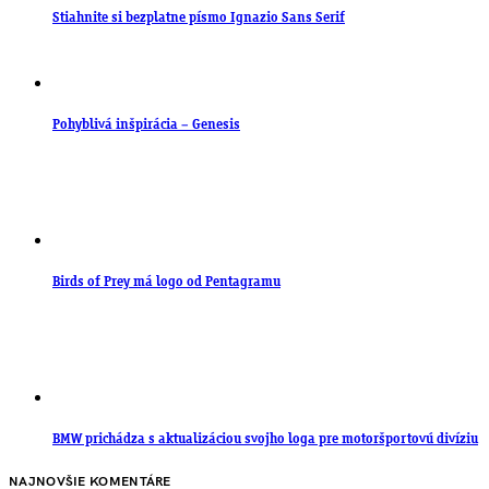
Stiahnite si bezplatne písmo Ignazio Sans Serif
Pohyblivá inšpirácia – Genesis
Birds of Prey má logo od Pentagramu
BMW prichádza s aktualizáciou svojho loga pre motoršportovú divíziu
NAJNOVŠIE KOMENTÁRE