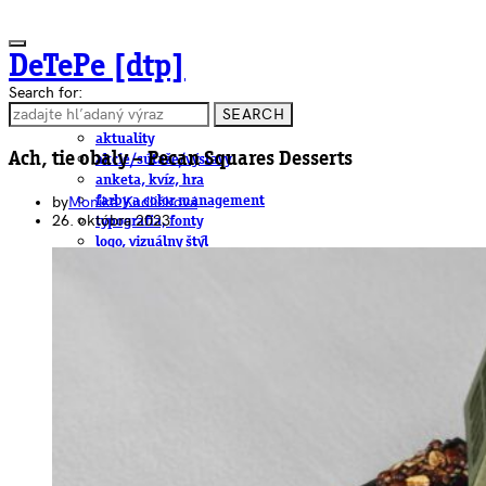
DeTePe [dtp]
Search for:
SEARCH
ČLÁNKY
aktuality
Ach, tie obaly – Pecan Squares Desserts
akcie/súťaže/výstavy
anketa, kvíz, hra
by
Monika Kudličková
farby a color management
26. októbra 2023
typografia, fonty
logo, vizuálny štýl
dtp
pre-press, print
obalový dizajn
papier
fotografia
knihy
web
3D
hardware
software, mobilné aplikácie
na stiahnutie