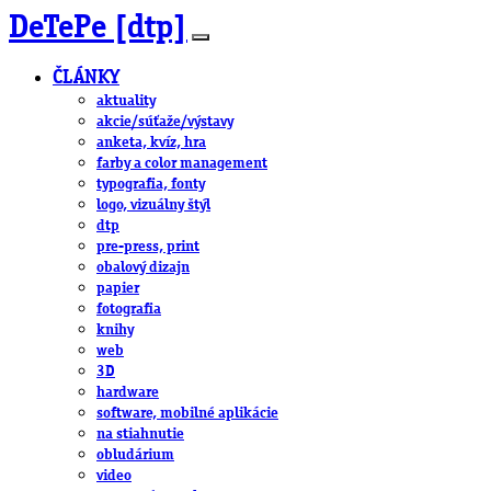
DeTePe [dtp]
ČLÁNKY
aktuality
akcie/súťaže/výstavy
anketa, kvíz, hra
farby a color management
typografia, fonty
logo, vizuálny štýl
dtp
pre-press, print
obalový dizajn
papier
fotografia
knihy
web
3D
hardware
software, mobilné aplikácie
na stiahnutie
obludárium
video