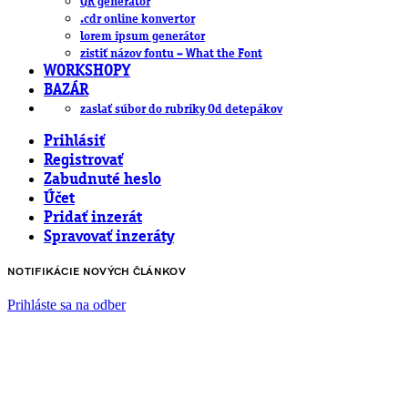
QR generátor
.cdr online konvertor
lorem ipsum generátor
zistiť názov fontu – What the Font
WORKSHOPY
BAZÁR
zaslať súbor do rubriky Od detepákov
Prihlásiť
Registrovať
Zabudnuté heslo
Účet
Pridať inzerát
Spravovať inzeráty
NOTIFIKÁCIE NOVÝCH ČLÁNKOV
Prihláste sa na odber