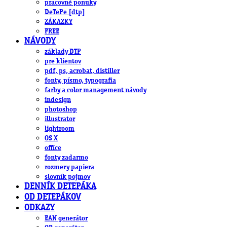
pracovné ponuky
DeTePe [dtp]
ZÁKAZKY
FREE
NÁVODY
základy DTP
pre klientov
pdf, ps, acrobat, distiller
fonty, písmo, typografia
farby a color management návody
indesign
photoshop
illustrator
lightroom
OS X
office
fonty zadarmo
rozmery papiera
slovník pojmov
DENNÍK DETEPÁKA
OD DETEPÁKOV
ODKAZY
EAN generátor