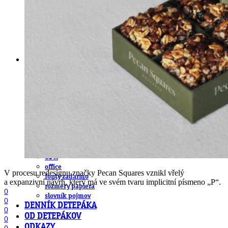
obludárium
video
pracovné ponuky
DeTePe [dtp]
ZÁKAZKY
FREE
NÁVODY
základy DTP
pre klientov
pdf, ps, acrobat, distiller
fonty, písmo, typografia
farby a color management návody
indesign
photoshop
illustrator
lightroom
OS X
office
V procesu redesignu značky Pecan Squares vznikl vřelý
fonty zadarmo
a expanzivní návrh, který má ve svém tvaru implicitní písmeno „P“.
rozmery papiera
0
slovník pojmov
0
DENNÍK DETEPÁKA
0
OD DETEPÁKOV
0
ODKAZY