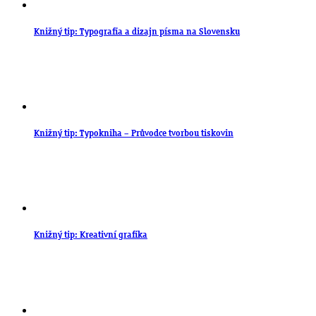
Knižný tip: Typografia a dizajn písma na Slovensku
Knižný tip: Typokniha – Průvodce tvorbou tiskovin
Knižný tip: Kreativní grafika