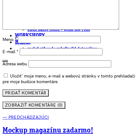
EAN generátor
QR generátor
.cdr online konvertor
lorem ipsum generátor
zistiť názov fontu – What the Font
WORKSHOPY
Meno
*
BAZÁR
zaslať súbor do rubriky Od detepákov
E-mail
*
Adresa webu
Uložiť moje meno, e-mail a webovú stránku v tomto prehliadači
pre moje budúce komentáre.
ZOBRAZIŤ KOMENTÁRE (0)
— PREDCHÁDZAJÚCI
Mockup magazínu zadarmo!