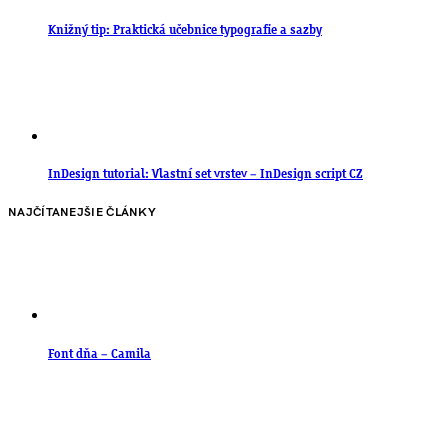
Knižný tip: Praktická učebnice typografie a sazby
InDesign tutorial: Vlastní set vrstev – InDesign script CZ
NAJČÍTANEJŠIE ČLÁNKY
Font dňa – Camila