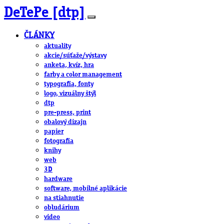
DeTePe [dtp]
ČLÁNKY
aktuality
akcie/súťaže/výstavy
anketa, kvíz, hra
farby a color management
typografia, fonty
logo, vizuálny štýl
dtp
pre-press, print
obalový dizajn
papier
fotografia
knihy
web
3D
hardware
software, mobilné aplikácie
na stiahnutie
obludárium
video