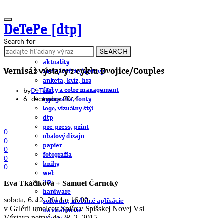
DeTePe [dtp]
Search for:
SEARCH
ČLÁNKY
aktuality
Vernisáž výstavy z cyklu Dvojice/Couples
akcie/súťaže/výstavy
anketa, kvíz, hra
by
DeTePe
farby a color management
6. decembra 2014
typografia, fonty
logo, vizuálny štýl
dtp
pre-press, print
0
obalový dizajn
0
papier
0
fotografia
0
knihy
0
web
Eva Tkáčiková + Samuel Čarnoký
3D
hardware
sobota, 6. 12. 2014 o 16.00
software, mobilné aplikácie
v Galérii umelcov Spiša v Spišskej Novej Vsi
na stiahnutie
Výstava potrvá do 28. 2. 2015