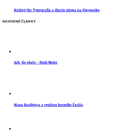
Knižný tip: Typografia a dizajn písma na Slovensku
NÁHODNÉ ČLÁNKY
Ach, tie obaly – High Water
Mapa Bardejova a regiónu horného Šariša