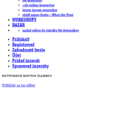
QR generátor
.cdr online konvertor
lorem ipsum generátor
zistiť názov fontu – What the Font
WORKSHOPY
BAZÁR
zaslať súbor do rubriky Od detepákov
Prihlásiť
Registrovať
Zabudnuté heslo
Účet
Pridať inzerát
Spravovať inzeráty
NOTIFIKÁCIE NOVÝCH ČLÁNKOV
Prihláste sa na odber