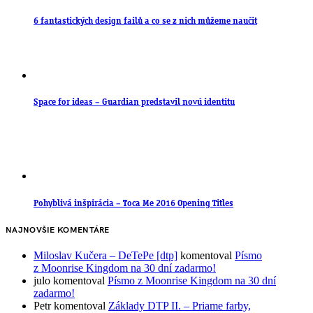
6 fantastických design failů a co se z nich můžeme naučit
Space for ideas – Guardian predstavil novú identitu
Pohyblivá inšpirácia – Toca Me 2016 Opening Titles
NAJNOVŠIE KOMENTÁRE
Miloslav Kučera – DeTePe [dtp]
komentoval
Písmo
z Moonrise Kingdom na 30 dní zadarmo!
julo
komentoval
Písmo z Moonrise Kingdom na 30 dní
zadarmo!
Petr
komentoval
Základy DTP II. – Priame farby,