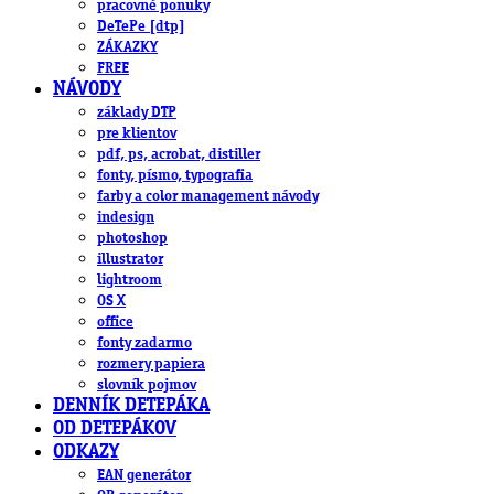
pracovné ponuky
DeTePe [dtp]
ZÁKAZKY
FREE
NÁVODY
základy DTP
pre klientov
pdf, ps, acrobat, distiller
fonty, písmo, typografia
farby a color management návody
indesign
photoshop
illustrator
lightroom
OS X
office
fonty zadarmo
rozmery papiera
slovník pojmov
DENNÍK DETEPÁKA
OD DETEPÁKOV
ODKAZY
EAN generátor