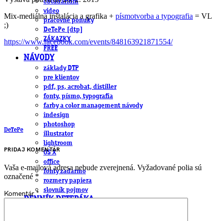
obludárium
video
Mix-mediálna inštalácia a grafika +
písmotvorba a typografia
= VL
pracovné ponuky
;)
DeTePe [dtp]
ZÁKAZKY
https://www.facebook.com/events/848163921871554/
FREE
NÁVODY
základy DTP
pre klientov
pdf, ps, acrobat, distiller
fonty, písmo, typografia
farby a color management návody
indesign
photoshop
DeTePe
illustrator
lightroom
PRIDAJ KOMENTÁR
OS X
office
Vaša e-mailová adresa nebude zverejnená.
Vyžadované polia sú
fonty zadarmo
označené
*
rozmery papiera
slovník pojmov
Komentár
*
DENNÍK DETEPÁKA
OD DETEPÁKOV
ODKAZY