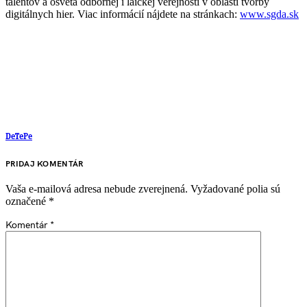
talentov a osveta odbornej i laickej verejnosti v oblasti tvorby
digitálnych hier. Viac informácií nájdete na stránkach:
www.sgda.sk
DeTePe
PRIDAJ KOMENTÁR
Vaša e-mailová adresa nebude zverejnená.
Vyžadované polia sú
označené
*
Komentár
*