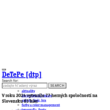
DeTePe [dtp]
Search for:
SEARCH
ČLÁNKY
aktuality
V roku 2024 vytvorilo 77 herných spoločností na
akcie/súťaže/výstavy
anketa, kvíz, hra
Slovensku 83 hier
farby a color management
typografia, fonty