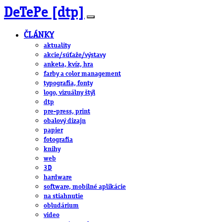
DeTePe [dtp]
ČLÁNKY
aktuality
akcie/súťaže/výstavy
anketa, kvíz, hra
farby a color management
typografia, fonty
logo, vizuálny štýl
dtp
pre-press, print
obalový dizajn
papier
fotografia
knihy
web
3D
hardware
software, mobilné aplikácie
na stiahnutie
obludárium
video