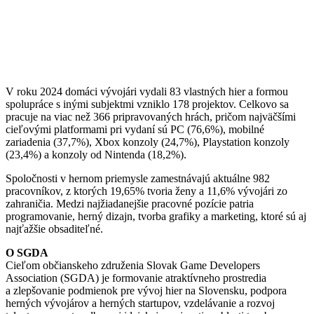
V roku 2024 domáci vývojári vydali 83 vlastných hier a formou
spolupráce s inými subjektmi vzniklo 178 projektov. Celkovo sa
pracuje na viac než 366 pripravovaných hrách, pričom najväčšími
cieľovými platformami pri vydaní sú PC (76,6%), mobilné
zariadenia (37,7%), Xbox konzoly (24,7%), Playstation konzoly
(23,4%) a konzoly od Nintenda (18,2%).
Spoločnosti v hernom priemysle zamestnávajú aktuálne 982
pracovníkov, z ktorých 19,65% tvoria ženy a 11,6% vývojári zo
zahraničia. Medzi najžiadanejšie pracovné pozície patria
programovanie, herný dizajn, tvorba grafiky a marketing, ktoré sú aj
najťažšie obsaditeľné.
O SGDA
Cieľom občianskeho združenia Slovak Game Developers
Association (SGDA) je formovanie atraktívneho prostredia
a zlepšovanie podmienok pre vývoj hier na Slovensku, podpora
herných vývojárov a herných startupov, vzdelávanie a rozvoj