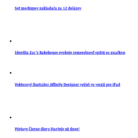
Set mockupov zakladača za 12 dolárov
Identita Zac’s Bakehouse evokuje remeselnosť spätú so značkou
Vektorový ilustrátor Affinity Designer vyšiel vo verzii pre iPad
Výstavy Čierne diery štartuje už dnes!