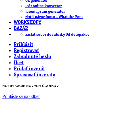
QR generátor
.cdr online konvertor
lorem ipsum generátor
zistiť názov fontu – What the Font
WORKSHOPY
BAZÁR
zaslať súbor do rubriky Od detepákov
Prihlásiť
Registrovať
Zabudnuté heslo
Účet
Pridať inzerát
Spravovať inzeráty
NOTIFIKÁCIE NOVÝCH ČLÁNKOV
Prihláste sa na odber