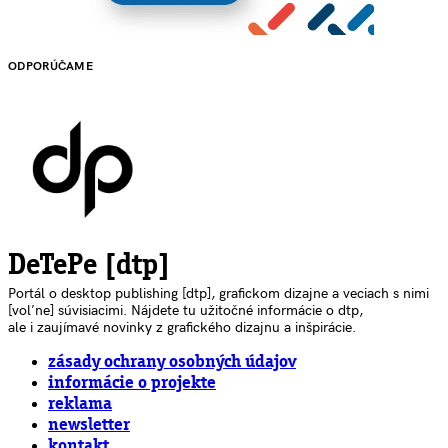
ODPORÚČAME
DeTePe [dtp]
Portál o desktop publishing [dtp], grafickom dizajne a veciach s nimi
[voľne] súvisiacimi. Nájdete tu užitočné informácie o dtp,
ale i zaujímavé novinky z grafického dizajnu a inšpirácie.
zásady ochrany osobných údajov
informácie o projekte
reklama
newsletter
kontakt