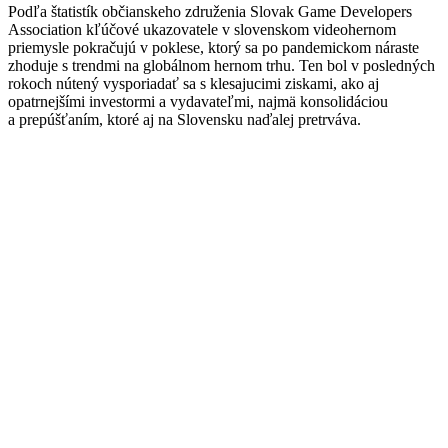
Podľa štatistík občianskeho združenia Slovak Game Developers
Association kľúčové ukazovatele v slovenskom videohernom
priemysle pokračujú v poklese, ktorý sa po pandemickom náraste
zhoduje s trendmi na globálnom hernom trhu. Ten bol v posledných
rokoch nútený vysporiadať sa s klesajucimi ziskami, ako aj
opatrnejšími investormi a vydavateľmi, najmä konsolidáciou
a prepúšťaním, ktoré aj na Slovensku naďalej pretrváva.