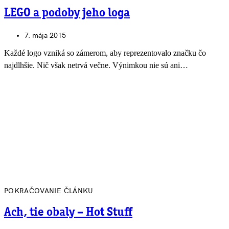
LEGO a podoby jeho loga
7. mája 2015
Každé logo vzniká so zámerom, aby reprezentovalo značku čo
najdlhšie. Nič však netrvá večne. Výnimkou nie sú ani…
POKRAČOVANIE ČLÁNKU
Ach, tie obaly – Hot Stuff