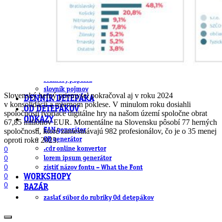
farby a color management návody
indesign
photoshop
illustrator
lightroom
OS X
office
fonty zadarmo
rozmery papiera
slovník pojmov
Slovenský herný priemysel pokračoval aj v roku 2024
DENNÍK DETEPÁKA
v konsolidácií a miernom poklese. V minulom roku dosiahli
OD DETEPÁKOV
spoločnosti tvoriace digitálne hry na našom území spoločne obrat
ODKAZY
67,85 miliónov EUR. Momentálne na Slovensku pôsobí 77 herných
EAN generátor
spoločností, ktoré zamestnávajú 982 profesionálov, čo je o 35 menej
oproti roku 2023.
QR generátor
0
.cdr online konvertor
0
lorem ipsum generátor
0
zistiť názov fontu – What the Font
0
WORKSHOPY
0
BAZÁR
zaslať súbor do rubriky Od detepákov