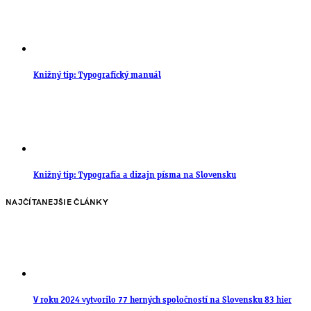
Knižný tip: Typografický manuál
Knižný tip: Typografia a dizajn písma na Slovensku
NAJČÍTANEJŠIE ČLÁNKY
V roku 2024 vytvorilo 77 herných spoločností na Slovensku 83 hier