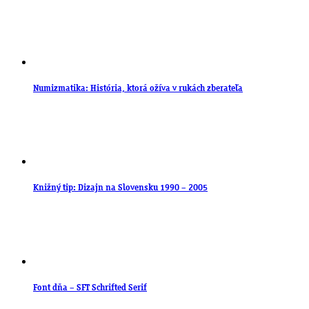
Numizmatika: História, ktorá ožíva v rukách zberateľa
Knižný tip: Dizajn na Slovensku 1990 – 2005
Font dňa – SFT Schrifted Serif