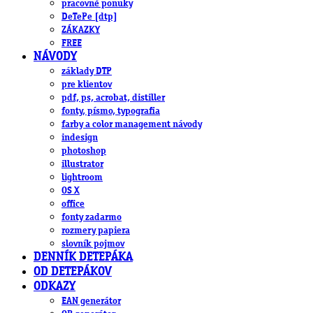
pracovné ponuky
DeTePe [dtp]
ZÁKAZKY
FREE
NÁVODY
základy DTP
pre klientov
pdf, ps, acrobat, distiller
fonty, písmo, typografia
farby a color management návody
indesign
photoshop
illustrator
lightroom
OS X
office
fonty zadarmo
rozmery papiera
slovník pojmov
DENNÍK DETEPÁKA
OD DETEPÁKOV
ODKAZY
EAN generátor