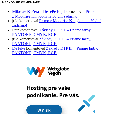
NAJNOVŠIE KOMENTÁRE
Miloslav Kučera – DeTePe [dtp]
komentoval
Písmo
z Moonrise Kingdom na 30 dní zadarmo!
julo
komentoval
Písmo z Moonrise Kingdom na 30 dní
zadarmo!
Petr
komentoval
Základy DTP II. – Priame farby,
PANTONE, CMYK, RGB
julo
komentoval
Základy DTP II. – Priame farby,
PANTONE, CMYK, RGB
DeTePe
komentoval
Základy DTP II. – Priame farby,
PANTONE, CMYK, RGB