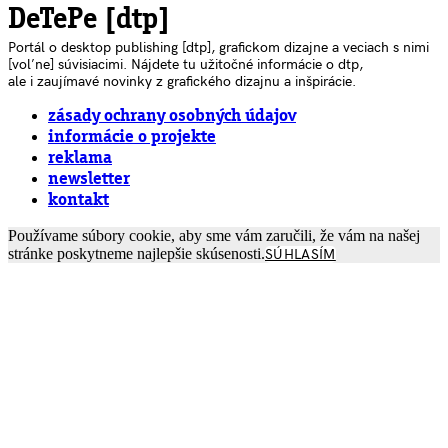
DeTePe [dtp]
Portál o desktop publishing [dtp], grafickom dizajne a veciach s nimi
[voľne] súvisiacimi. Nájdete tu užitočné informácie o dtp,
ale i zaujímavé novinky z grafického dizajnu a inšpirácie.
zásady ochrany osobných údajov
informácie o projekte
reklama
newsletter
kontakt
Používame súbory cookie, aby sme vám zaručili, že vám na našej
stránke poskytneme najlepšie skúsenosti.
SÚHLASÍM