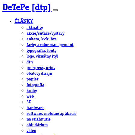
DeTePe [dtp]
ČLÁNKY
aktuality
akcie/súťaže/výstavy
anketa, kvíz, hra
farby a color management
typografia, fonty
logo, vizuálny štýl
dtp
pre-press, print
obalový dizajn
papier
fotografia
knihy
web
3D
hardware
software, mobilné aplikácie
na stiahnutie
obludárium
video