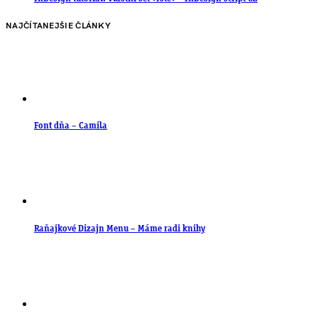
NAJČÍTANEJŠIE ČLÁNKY
Font dňa – Camila
Raňajkové Dizajn Menu – Máme radi knihy