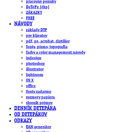
pracovné ponuky
DeTePe [dtp]
ZÁKAZKY
FREE
NÁVODY
základy DTP
pre klientov
pdf, ps, acrobat, distiller
fonty, písmo, typografia
farby a color management návody
indesign
photoshop
illustrator
lightroom
OS X
office
fonty zadarmo
rozmery papiera
slovník pojmov
DENNÍK DETEPÁKA
OD DETEPÁKOV
ODKAZY
EAN generátor