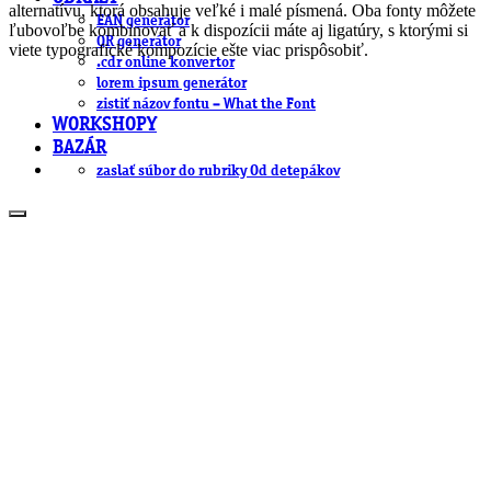
alternatívu, ktorá obsahuje veľké i malé písmená. Oba fonty môžete
EAN generátor
ľubovoľbe kombinovať a k dispozícii máte aj ligatúry, s ktorými si
QR generátor
viete typografické kompozície ešte viac prispôsobiť.
.cdr online konvertor
lorem ipsum generátor
zistiť názov fontu – What the Font
WORKSHOPY
BAZÁR
zaslať súbor do rubriky Od detepákov