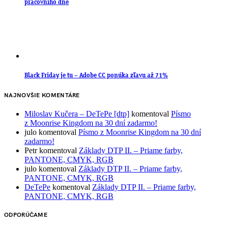
pracovního dne
Black Friday je tu – Adobe CC ponúka zľavu až 71%
NAJNOVŠIE KOMENTÁRE
Miloslav Kučera – DeTePe [dtp]
komentoval
Písmo
z Moonrise Kingdom na 30 dní zadarmo!
julo
komentoval
Písmo z Moonrise Kingdom na 30 dní
zadarmo!
Petr
komentoval
Základy DTP II. – Priame farby,
PANTONE, CMYK, RGB
julo
komentoval
Základy DTP II. – Priame farby,
PANTONE, CMYK, RGB
DeTePe
komentoval
Základy DTP II. – Priame farby,
PANTONE, CMYK, RGB
ODPORÚČAME