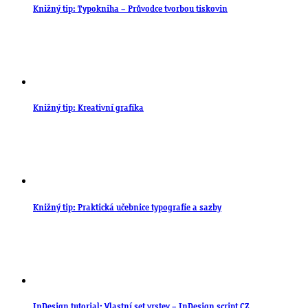
Knižný tip: Typokniha – Průvodce tvorbou tiskovin
Knižný tip: Kreativní grafika
Knižný tip: Praktická učebnice typografie a sazby
InDesign tutorial: Vlastní set vrstev – InDesign script CZ