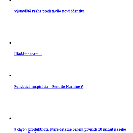
Výstaviště Praha predstavilo novú identitu
Hľadáme team…
Pohyblivá inšpirácia – Bendito Machine V
9 chyb v produktivitě, které děláme během prvních 10 minut našeho