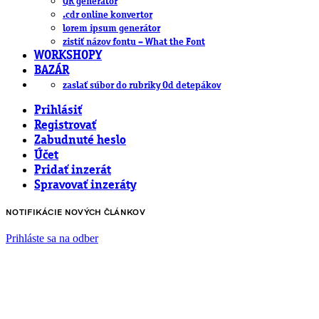
QR generátor
.cdr online konvertor
lorem ipsum generátor
zistiť názov fontu – What the Font
WORKSHOPY
BAZÁR
zaslať súbor do rubriky Od detepákov
Prihlásiť
Registrovať
Zabudnuté heslo
Účet
Pridať inzerát
Spravovať inzeráty
NOTIFIKÁCIE NOVÝCH ČLÁNKOV
Prihláste sa na odber