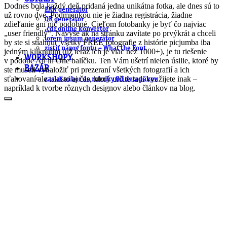
Dodnes bola každý deň pridaná jedna unikátna fotka, ale dnes sú to
EAN generátor
už rovno dve. Podmienkou nie je žiadna registrácia, žiadne
QR generátor
zdieľanie ani nič podobné. Cieľom fotobanky je byť čo najviac
.cdr online konvertor
„user friendly“. Navyše ak na stránku zavítate po prvýkrát a chceli
lorem ipsum generátor
by ste si stiahnuť všetky FREE fotografie z histórie picjumba iba
zistiť názov fontu – What the Font
jedným kliknutím (už teraz ich je viac než 1000+), je tu riešenie
WORKSHOPY
v podobe All in One balíčku. Ten Vám ušetrí nielen úsilie, ktoré by
BAZÁR
ste museli vynaložiť pri prezeraní všetkých fotografií a ich
sťahovaní ale takisto aj čas, ktorý určite radi využijete inak –
zaslať súbor do rubriky Od detepákov
napríklad k tvorbe rôznych designov alebo článkov na blog.