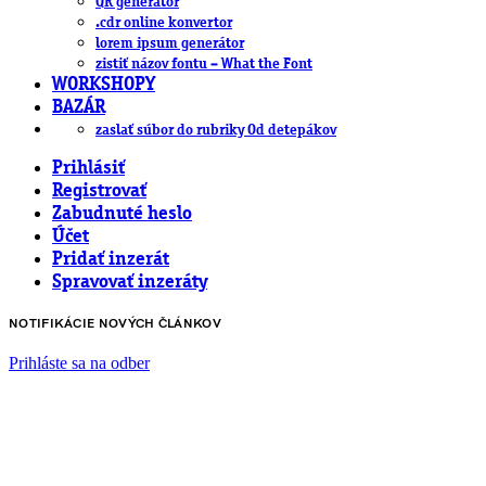
QR generátor
.cdr online konvertor
lorem ipsum generátor
zistiť názov fontu – What the Font
WORKSHOPY
BAZÁR
zaslať súbor do rubriky Od detepákov
Prihlásiť
Registrovať
Zabudnuté heslo
Účet
Pridať inzerát
Spravovať inzeráty
NOTIFIKÁCIE NOVÝCH ČLÁNKOV
Prihláste sa na odber