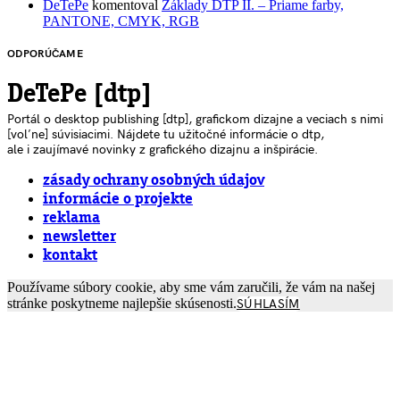
DeTePe
komentoval
Základy DTP II. – Priame farby,
PANTONE, CMYK, RGB
ODPORÚČAME
DeTePe [dtp]
Portál o desktop publishing [dtp], grafickom dizajne a veciach s nimi
[voľne] súvisiacimi. Nájdete tu užitočné informácie o dtp,
ale i zaujímavé novinky z grafického dizajnu a inšpirácie.
zásady ochrany osobných údajov
informácie o projekte
reklama
newsletter
kontakt
Používame súbory cookie, aby sme vám zaručili, že vám na našej
stránke poskytneme najlepšie skúsenosti.
SÚHLASÍM