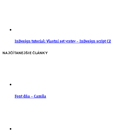
InDesign tutorial: Vlastní set vrstev – InDesign script CZ
NAJČÍTANEJŠIE ČLÁNKY
Font dňa – Camila