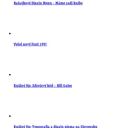
Raňajkové Dizajn Menu – Máme radi knihy
Vyšel nový Font 199!
Knižný tip: Zdrojový kód – Bill Gates
Knižný tip: Typografia a dizajn písma na Slovensku