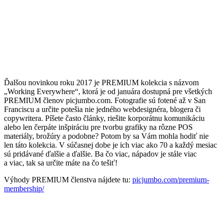
Ďalšou novinkou roku 2017 je PREMIUM kolekcia s názvom
„Working Everywhere“, ktorá je od januára dostupná pre všetkých
PREMIUM členov picjumbo.com. Fotografie sú fotené až v San
Franciscu a určite potešia nie jedného webdesignéra, blogera či
copywritera. Píšete často články, riešite korporátnu komunikáciu
alebo len čerpáte inšpiráciu pre tvorbu grafiky na rôzne POS
materiály, brožúry a podobne? Potom by sa Vám mohla hodiť nie
len táto kolekcia. V súčasnej dobe je ich viac ako 70 a každý mesiac
sú pridávané ďalšie a ďalšie. Ba čo viac, nápadov je stále viac
a viac, tak sa určite máte na čo tešiť!
Výhody PREMIUM členstva nájdete tu:
picjumbo.com/premium-
membership/