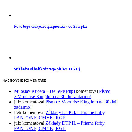
Nové logo českých olympionikov od Zátopka
Stiahnite si balík vintage písiem za 21 $
NAJNOVŠIE KOMENTÁRE
Miloslav Kučera – DeTePe [dtp]
komentoval
Písmo
z Moonrise Kingdom na 30 dní zadarmo!
julo
komentoval
Písmo z Moonrise Kingdom na 30 dní
zadarmo!
Petr
komentoval
Základy DTP II. – Priame farby,
PANTONE, CMYK, RGB
julo
komentoval
Základy DTP II. – Priame farby,
PANTONE, CMYK, RGB