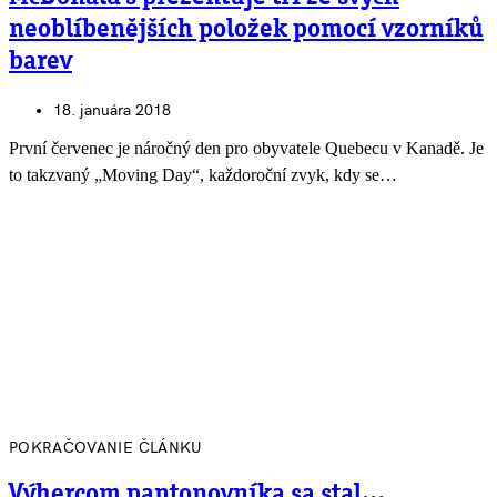
neoblíbenějších položek pomocí vzorníků
barev
18. januára 2018
První červenec je náročný den pro obyvatele Quebecu v Kanadě. Je
to takzvaný „Moving Day“, každoroční zvyk, kdy se…
POKRAČOVANIE ČLÁNKU
Výhercom pantonovníka sa stal…