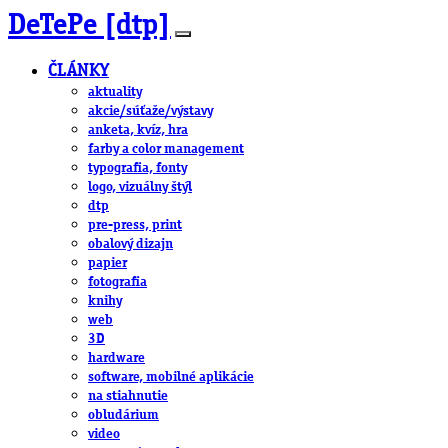
DeTePe [dtp]
ČLÁNKY
aktuality
akcie/súťaže/výstavy
anketa, kvíz, hra
farby a color management
typografia, fonty
logo, vizuálny štýl
dtp
pre-press, print
obalový dizajn
papier
fotografia
knihy
web
3D
hardware
software, mobilné aplikácie
na stiahnutie
obludárium
video