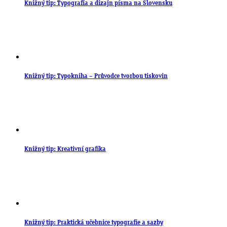
Knižný tip: Typografia a dizajn písma na Slovensku
Knižný tip: Typokniha – Průvodce tvorbou tiskovin
Knižný tip: Kreativní grafika
Knižný tip: Praktická učebnice typografie a sazby