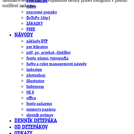
fanúšikov veľmi rád, zdvojnásobil denný prídel fotografií v plnom
obludárium
rozlíšení zadarmo.
video
pracovné ponuky
DeTePe [dtp]
ZÁKAZKY
FREE
NÁVODY
základy DTP
pre klientov
pdf, ps, acrobat, distiller
fonty, písmo, typografia
farby a color management návody
indesign
photoshop
illustrator
lightroom
OS X
office
fonty zadarmo
rozmery papiera
slovník pojmov
DENNÍK DETEPÁKA
OD DETEPÁKOV
ODKAZY