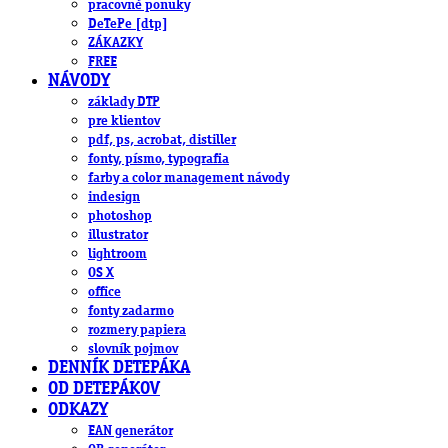
pracovné ponuky
DeTePe [dtp]
ZÁKAZKY
FREE
NÁVODY
základy DTP
pre klientov
pdf, ps, acrobat, distiller
fonty, písmo, typografia
farby a color management návody
indesign
photoshop
illustrator
lightroom
OS X
office
fonty zadarmo
rozmery papiera
slovník pojmov
DENNÍK DETEPÁKA
OD DETEPÁKOV
ODKAZY
EAN generátor