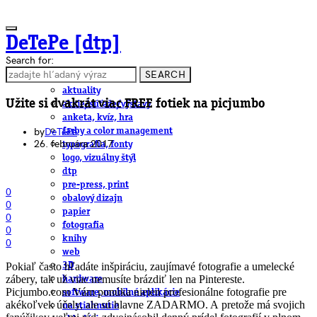
DeTePe [dtp]
Search for:
SEARCH
ČLÁNKY
aktuality
Užite si dvakrát viac FREE fotiek na picjumbo
akcie/súťaže/výstavy
anketa, kvíz, hra
by
DeTePe
farby a color management
26. februára 2017
typografia, fonty
logo, vizuálny štýl
dtp
pre-press, print
0
obalový dizajn
0
papier
0
fotografia
0
knihy
0
web
Pokiaľ často hľadáte inšpiráciu, zaujímavé fotografie a umelecké
3D
zábery, tak už viac nemusíte brázdiť len na Pintereste.
hardware
Picjumbo.com Vám ponúka nielen profesionálne fotografie pre
software, mobilné aplikácie
akékoľvek účely, ale sú hlavne ZADARMO. A pretože má svojich
na stiahnutie